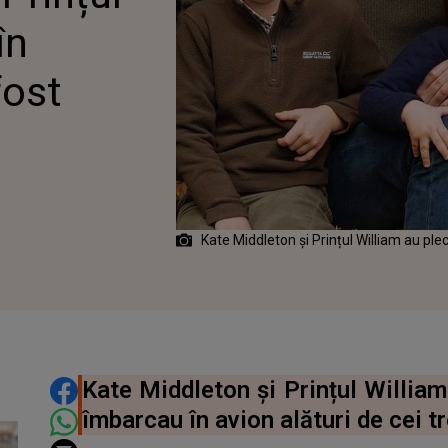
ȘI?!
în
fost
1
Kate Middleton și Prințul William au ple
DISTRIBUIE ARTICOLUL
Kate Middleton și Prințul William
îmbarcau în avion alături de cei tre