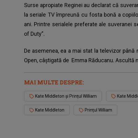
Surse apropiate Reginei au declarat că suveran
la seriale TV împreună cu fosta bonă a copiil
ani. Printre serialele preferate ale suveranei s
of Duty”.
De asemenea, ea a mai stat la televizor până n
Open, câștigată de
Emma Răducanu
. Ascultă 
MAI MULTE DESPRE:
Kate Middleton și Prințul William
Kate Middle
Kate Middleton
Prințul William