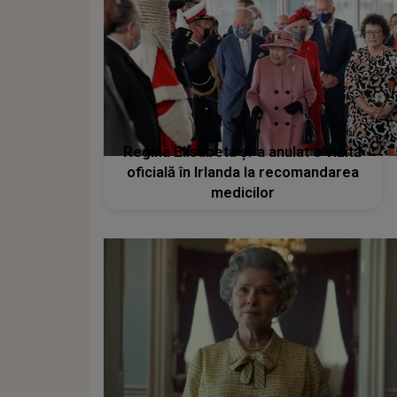
Regina Elisabeta și-a anulat o vizită
oficială în Irlanda la recomandarea
medicilor