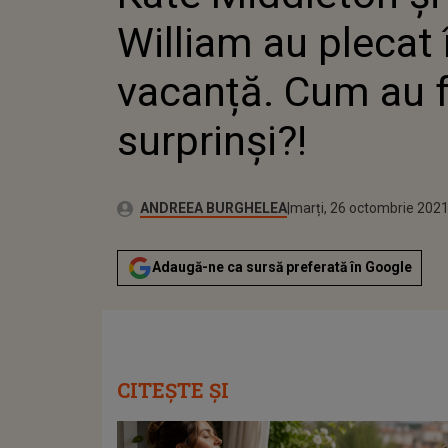
SURPRIN
William au plecat 
vacanță. Cum au 
surprinși?!
Autor:
Publicat:
ANDREEA BURGHELEA
marți, 26 octombrie 202
Adaugă-ne ca sursă preferată în Google
CITEȘTE ȘI