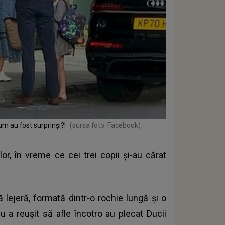
um au fost surprinși?!
(sursa foto: Facebook)
lor, în vreme ce cei trei copii și-au cărat
ă lejeră, formată dintr-o rochie lungă și o
u a reușit să afle încotro au plecat Ducii