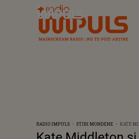
Radio Impuls
RADIO IMPULS
STIRI MONDENE
KATE MI
WILLIAM
Kate Middleton și 
VACANȚĂ