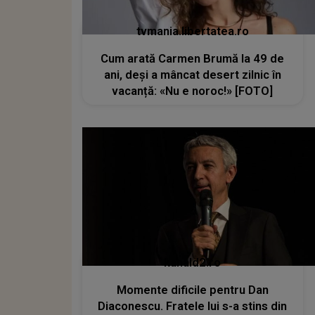
tvmania.libertatea.ro
Cum arată Carmen Brumă la 49 de
ani, deși a mâncat desert zilnic în
vacanță: «Nu e noroc!» [FOTO]
kanald2.ro
Momente dificile pentru Dan
Diaconescu. Fratele lui s-a stins din