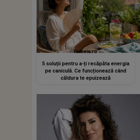
femeia.ro
5 soluții pentru a-ți recăpăta energia
pe caniculă. Ce funcționează când
căldura te epuizează