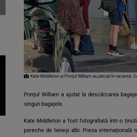
Kate Middleton și Prințul William au plecat în vacanță. C
Prințul William a ajutat la descărcarea bagaje
singuri bagajele.
Kate Middleton a fost fotografiată într-o ținut
pereche de teneși albi. Presa internațională n