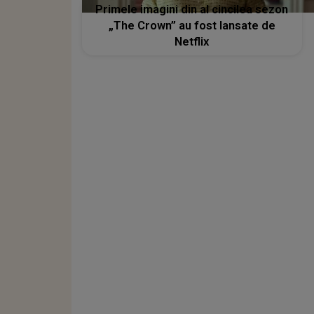
Primele imagini din al cincilea sezon
„The Crown” au fost lansate de
Netflix