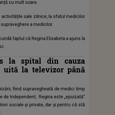
canță cu mult soare.
activitățile sale zilnice, la sfatul medicilor
ta supraveghere a medicilor.
scundă faptul că Regina Elisabeta a ajuns la
ci.
s la spital din cauza
e uită la televizor până
uizării, fiind supravegheată de medici timp
te de Independent,
Regina este „epuizată”
iri sociale și private, dar și pentru că stă
.