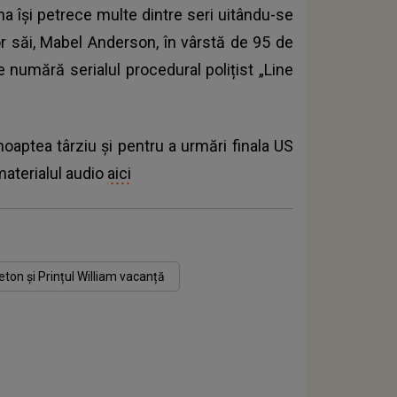
a își petrece multe dintre seri uitându-se
or săi, Mabel Anderson, în vârstă de 95 de
e numără serialul procedural polițist „Line
oaptea târziu și pentru a urmări finala US
materialul audio
aici
ton și Prințul William vacanță