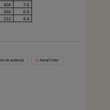
olut de audiență
Kanal D lider