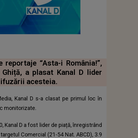
e reportaje “Asta-i România!”,
 Ghiță, a plasat Kanal D lider
ifuzării acesteia.
edia, Kanal D s-a clasat pe primul loc în
ic monitorizate.
, Kanal D a fost lider de piață, înregistrând
e targetul Comercial (21-54 Nat. ABCD), 3.9