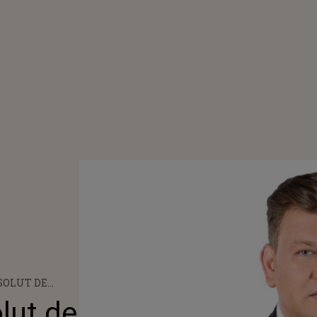
BSOLUT DE
-I ROMÂNIA!”
olut de