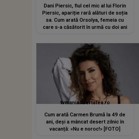
Dani Piersic, fiul cel mic al lui Florin
Piersic, apariție rară alături de soția
sa. Cum arată Orsolya, femeia cu
care s-a căsătorit în urmă cu doi ani
tvmania.libertatea.ro
Cum arată Carmen Brumă la 49 de
ani, deși a mâncat desert zilnic în
vacanță: «Nu e noroc!» [FOTO]