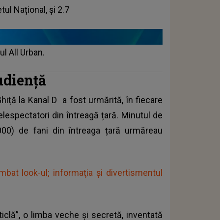
ul Național, și 2.7
ul All Urban.
audiență
Ghiță la
Kanal D
a fost urmărită, în fiecare
elespectatori din întreagă țară. Minutul de
.000) de fani din întreaga țară urmăreau
imbat look-ul; informaţia şi divertismentul
clă”, o limba veche și secretă, inventată