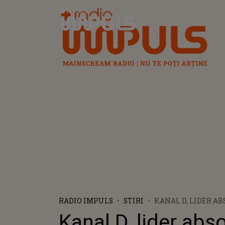
Radio Impuls
RADIO IMPULS
STIRI
KANAL D, LIDER A
AUDIENȚĂ CU “ASTA
Kanal D, lider abs