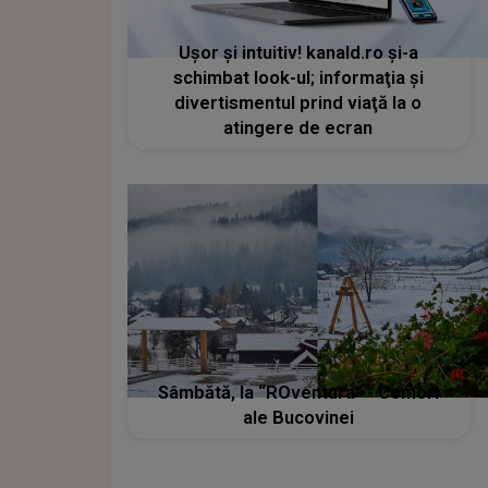
Uşor şi intuitiv! kanald.ro şi-a
schimbat look-ul; informaţia şi
divertismentul prind viaţă la o
atingere de ecran
Sâmbătă, la “ROventura” - Comori
ale Bucovinei