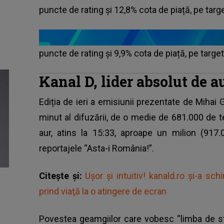
puncte de rating și 12,8% cota de piață, pe target
puncte de rating și 9,9% cota de piață, pe target
Kanal D, lider absolut de 
Ediția de ieri a emisiunii prezentate de Mihai 
minut al difuzării, de o medie de 681.000 de t
aur, atins la 15:33, aproape un milion (917
reportajele “Asta-i România!”.
Citește și:
Uşor şi intuitiv! kanald.ro şi-a sch
prind viaţă la o atingere de ecran
Povestea geamgiilor care vobesc “limba de sti