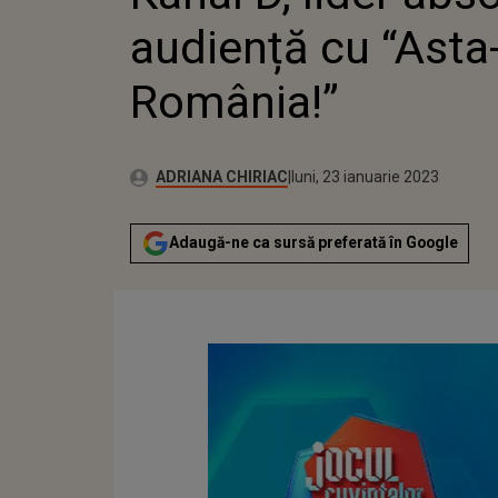
audiență cu “Asta-
România!”
Publicat:
Autor:
luni, 23 ianuarie 2023
Actualizat:
ADRIANA CHIRIAC
luni, 23 ianuarie 2023
Adaugă-ne ca sursă preferată în Google