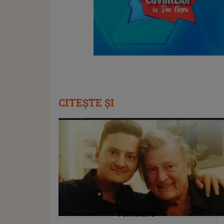
CITEȘTE ȘI
femeia.ro