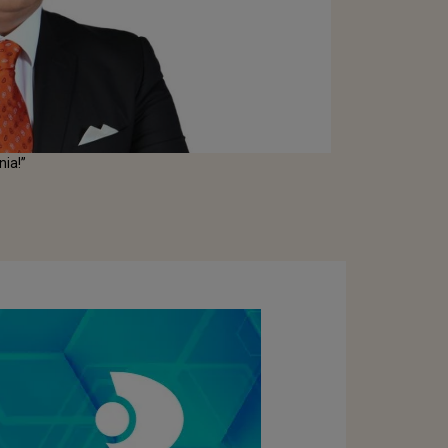
nia!”