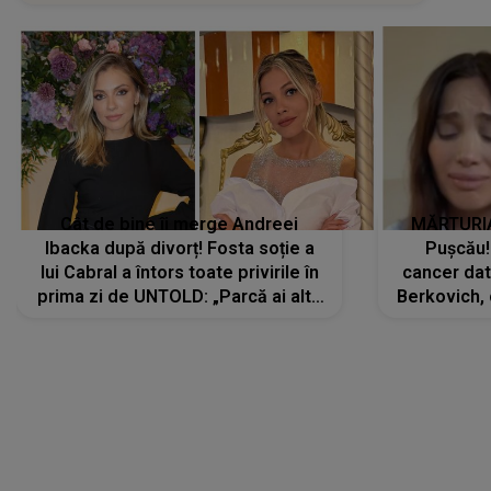
Cât de bine îi merge Andreei
MĂRTURIA
Ibacka după divorț! Fosta soție a
Pușcău!
lui Cabral a întors toate privirile în
cancer dato
prima zi de UNTOLD: „Parcă ai altă
Berkovich, 
strălucire, emani putere,
accident ru
încredere, siguranță...”
Dacă nu 