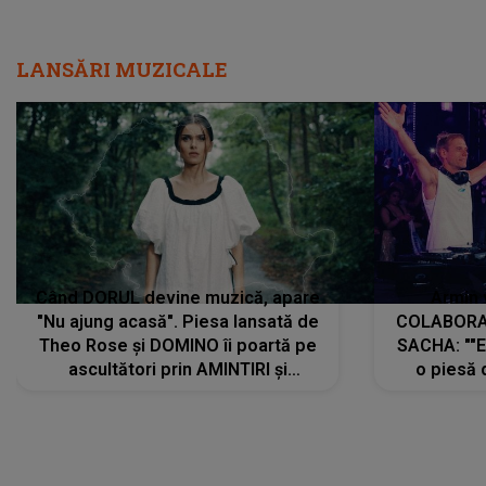
LANSĂRI MUZICALE
Când DORUL devine muzică, apare
Armin 
"Nu ajung acasă". Piesa lansată de
COLABORAR
Theo Rose și DOMINO îi poartă pe
SACHA: ""E
ascultători prin AMINTIRI și
o piesă 
REGĂSIRI, iar drumul emoțiilor
imediat pre
trece prin sufletul publicului:
cu mine șt
"Pentru toți cei care au plecat
păstrăm do
departe ca să le fie mai bine"