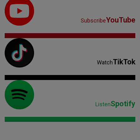
YouTube
Subscribe
TikTok
Watch
Spotify
Listen