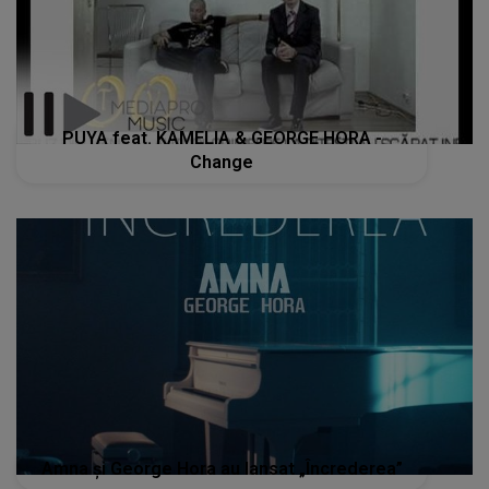
PUYA feat. KAMELIA & GEORGE HORA -
Change
Amna și George Hora au lansat „Încrederea”