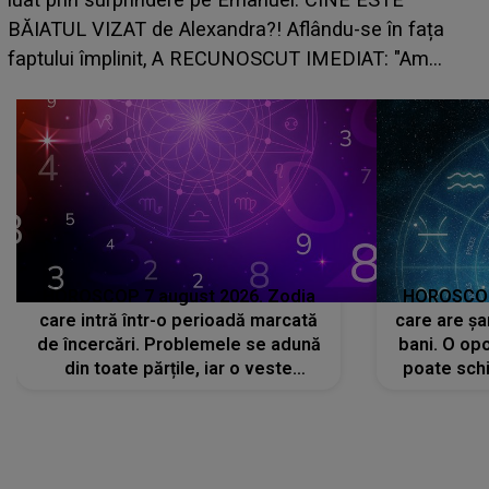
BĂIATUL VIZAT de Alexandra?! Aflându-se în fața
faptului împlinit, A RECUNOSCUT IMEDIAT: "Am
avut..."
HOROSCOP 7 august 2026. Zodia
HOROSCOP 
care intră într-o perioadă marcată
care are șa
de încercări. Problemele se adună
bani. O opo
din toate părțile, iar o veste
poate schi
neașteptată îi dă planurile peste
la
cap