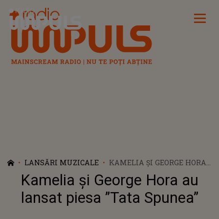
Radio Impuls
LANSĂRI MUZICALE
KAMELIA ȘI GEORGE HORA
AU LANSAT PIESA ”TATA
Kamelia și George Hora au
SPUNEA”
lansat piesa ”Tata Spunea”