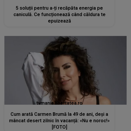
5 soluții pentru a-ți recăpăta energia pe
caniculă. Ce funcționează când căldura te
epuizează
tvmania.libertatea.ro
Cum arată Carmen Brumă la 49 de ani, deși a
mâncat desert zilnic în vacanță: «Nu e noroc!»
[FOTO]