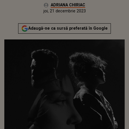
Autor:
ADRIANA CHIRIAC
Publicat:
miercuri, 21 decembrie 2022
Actualizat:
joi, 21 decembrie 2023
Adaugă-ne ca sursă preferată în Google