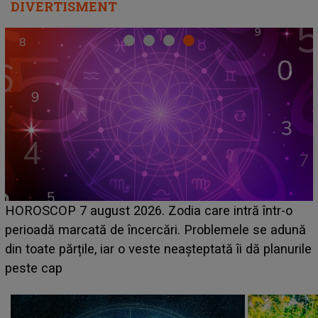
DIVERTISMENT
Emanuel a ținut ACEST DETALIU ASCUNS 
ă într-o
acum! În fața Alexandrei, concurentul din Cas
e se adună
face o MĂRTURISIRE NEAȘTEPTATĂ desp
 dă planurile
sa: "I-am spus și ei în față, eu nu te iubesc 
că..."