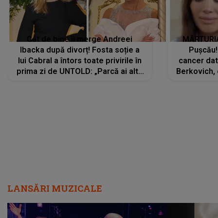
Cât de bine îi merge Andreei
MĂRTURIA
Ibacka după divorț! Fosta soție a
Pușcău!
lui Cabral a întors toate privirile în
cancer dato
prima zi de UNTOLD: „Parcă ai altă
Berkovich, 
strălucire, emani putere,
accident ru
încredere, siguranță...”
Dacă nu 
LANSĂRI MUZICALE