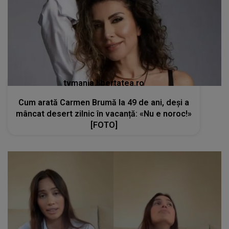
tvmania.libertatea.ro
Cum arată Carmen Brumă la 49 de ani, deși a
mâncat desert zilnic în vacanță: «Nu e noroc!»
[FOTO]