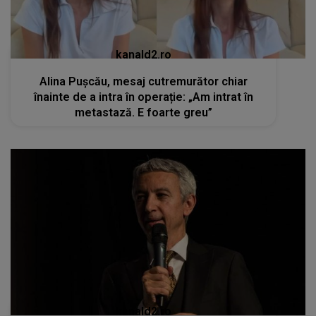
kanald2.ro
Alina Pușcău, mesaj cutremurător chiar
înainte de a intra în operație: „Am intrat în
metastază. E foarte greu”
kanald2.ro