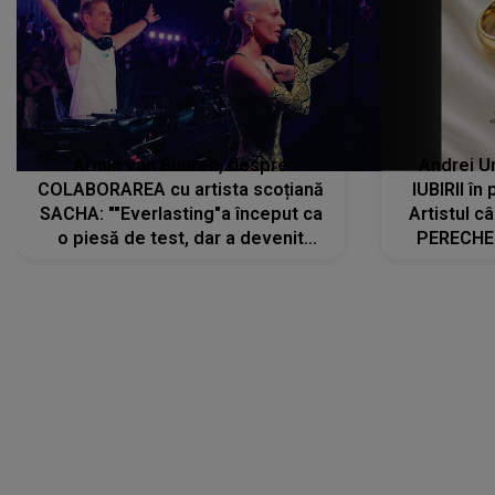
Armin van Buuren, despre
Andrei U
COLABORAREA cu artista scoțiană
IUBIRII în
SACHA: ""Everlasting"a început ca
Artistul 
o piesă de test, dar a devenit
PERECHE 
imediat preferata fanilor. Sacha și
care aleg
cu mine știam că nu am putea să o
același dr
păstrăm doar pentru noi prea mult
R
timp"