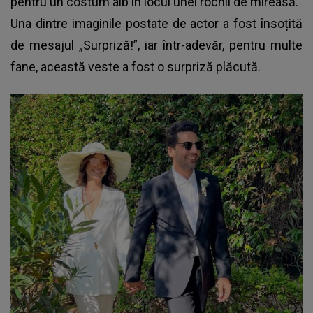
pentru un costum alb în locul unei rochii de mireasă.
Una dintre imaginile postate de actor a fost însoțită
de mesajul „Surpriză!”, iar într-adevăr, pentru multe
fane, această veste a fost o surpriză plăcută.