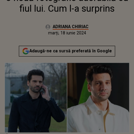
fiul lui. Cum l-a surprins
Autor:
ADRIANA CHIRIAC
Publicat:
marți, 18 iunie 2024
Actualizat:
marți, 18 iunie 2024
Adaugă-ne ca sursă preferată în Google