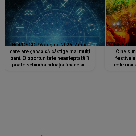
HOROSCOP 6 august 2026. Zodia
LINE-UP 
care are șansa să câștige mai mulți
Cine sunt
bani. O oportunitate neașteptată îi
festivalu
poate schimba situația financiară
cele mai 
la început de lună
sc