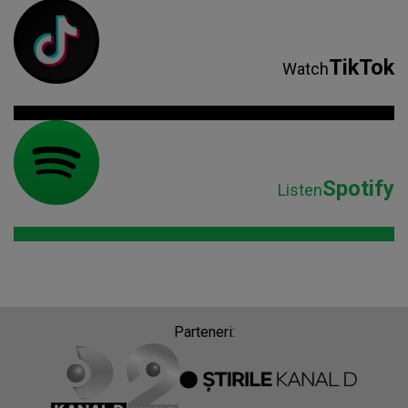
TikTok
Watch
Spotify
Listen
Parteneri: