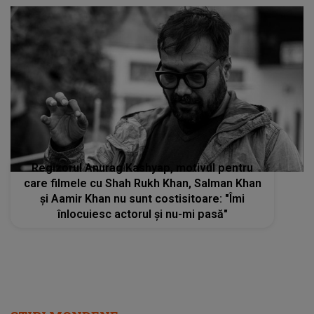
Regizorul Anurag Kashyap, motivul pentru
care filmele cu Shah Rukh Khan, Salman Khan
și Aamir Khan nu sunt costisitoare: "Îmi
înlocuiesc actorul și nu-mi pasă"