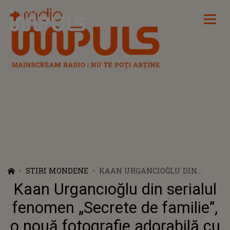
Radio Impuls
STIRI MONDENE
KAAN URGANCIOĞLU DIN
SERIALUL FENOMEN „SECRETE
Kaan Urgancıoğlu din serialul
DE FAMILIE”, O NOUĂ
FOTOGRAFIE ADORABILĂ CU
fenomen „Secrete de familie”,
FIUL LUI. CUM L-A SURPRINS
o nouă fotografie adorabilă cu