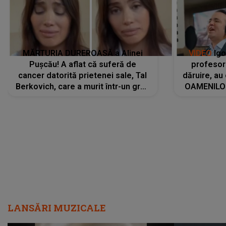
MĂRTURIA DUREROASĂ a Alinei
VIDEO
Igo
Pușcău! A aflat că suferă de
profesori
cancer datorită prietenei sale, Tal
dăruire, au
Berkovich, care a murit într-un grav
OAMENILOR
accident rutier: „Mi-a salvat viața.
despre
Dacă nu era ea, nici eu nu mai
amprente 
eram...”
ELEVILOR,
anilor: "
LANSĂRI MUZICALE