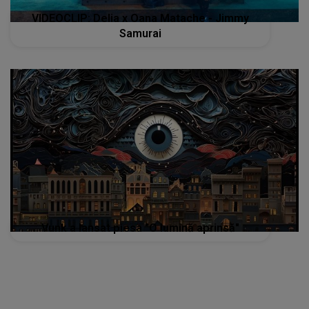
VIDEOCLIP: Delia x Oana Matache - Jimmy
Samurai
Vunk a lansat piesa "O lumină aprinsă"