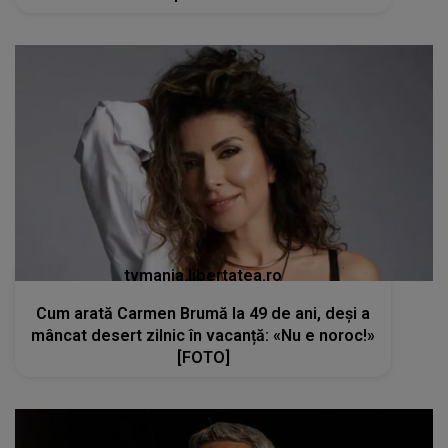
tvmania.libertatea.ro
Cum arată Carmen Brumă la 49 de ani, deși a
mâncat desert zilnic în vacanță: «Nu e noroc!»
[FOTO]