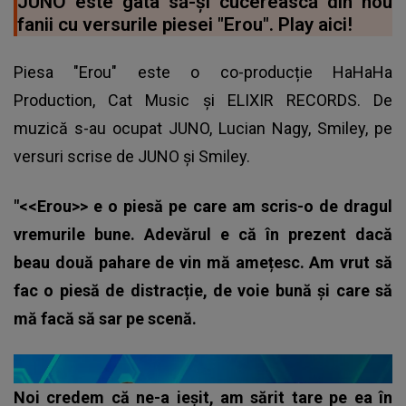
JUNO este gata să-și cucerească din nou
fanii cu versurile piesei "Erou". Play aici!
Piesa "Erou" este o co-producție HaHaHa
Production, Cat Music și ELIXIR RECORDS. De
muzică s-au ocupat JUNO, Lucian Nagy, Smiley, pe
versuri scrise de JUNO și Smiley.
"<<Erou>> e o piesă pe care am scris-o de dragul
vremurile bune. Adevărul e că în prezent dacă
beau două pahare de vin mă amețesc. Am vrut să
fac o piesă de distracție, de voie bună și care să
mă facă să sar pe scenă.
Noi credem că ne-a ieșit, am sărit tare pe ea în