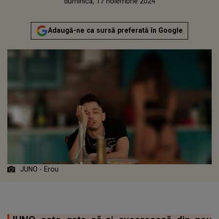
Publicat:
vineri, 17 noiembrie 2023
Actualizat:
duminică, 17 noiembrie 2024
Adaugă-ne ca sursă preferată în Google
JUNO - Erou