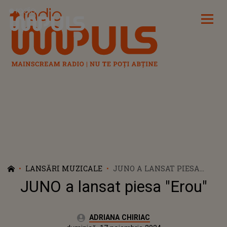
Radio Impuls
LANSĂRI MUZICALE
JUNO A LANSAT PIESA
"EROU"
JUNO a lansat piesa "Erou"
Autor:
ADRIANA CHIRIAC