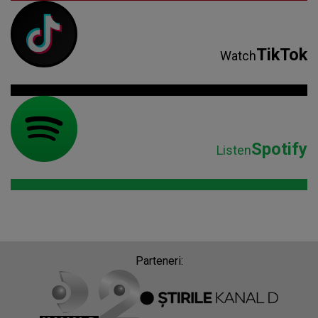
TikTok
Watch
Spotify
Listen
Parteneri: