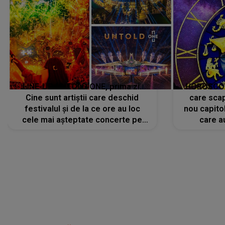
LINE-UP UNTOLD ONE, prima zi.
HOROSCOP 
Cine sunt artiștii care deschid
care scap
festivalul și de la ce ore au loc
nou capitol
cele mai așteptate concerte pe
care a
scena principală?
perioadă 