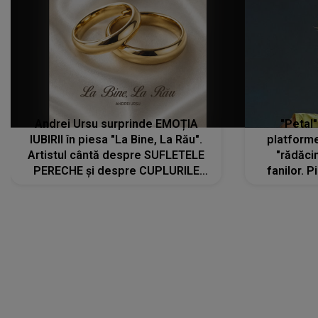
Andrei Ursu surprinde EMOȚIA
"Petal"
IUBIRII în piesa "La Bine, La Rău".
platforme
Artistul cântă despre SUFLETELE
"rădăci
PERECHE și despre CUPLURILE
fanilor. 
care aleg să meargă împreună pe
Arian
același drum, INDIFERENT DE CE LE
ascultă
REZERVĂ VIAȚA