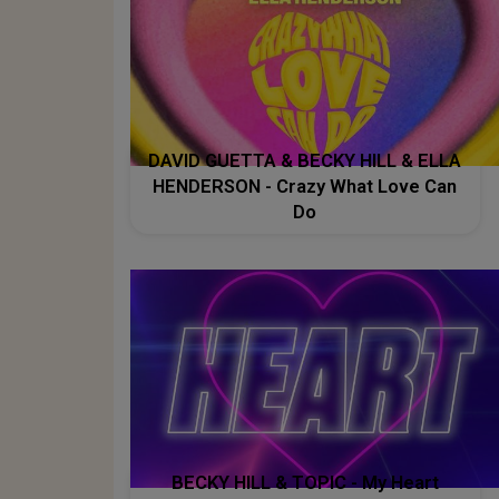
DAVID GUETTA & BECKY HILL & ELLA
HENDERSON - Crazy What Love Can
Do
BECKY HILL & TOPIC - My Heart