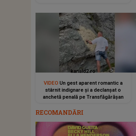
kanald2.ro
VIDEO
Un gest aparent romantic a
stârnit indignare și a declanșat o
anchetă penală pe Transfăgărășan
RECOMANDĂRI