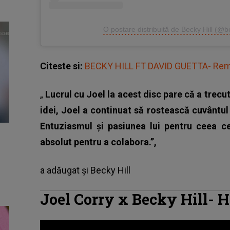
O postare distribuită de Becky Hill (@be
Citeste si:
BECKY HILL FT DAVID GUETTA- Re
„
Lucrul cu Joel la acest disc pare că a trecu
idei, Joel a continuat să rostească cuvântul
Entuziasmul și pasiunea lui pentru ceea ce
absolut pentru a colabora.”,
a adăugat și
Becky Hill
Joel Corry x Becky Hill- H