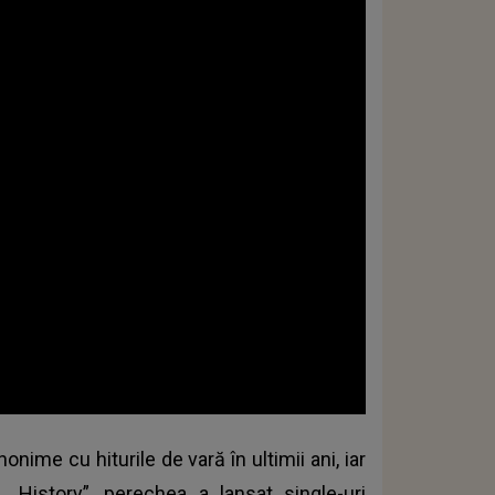
onime cu hiturile de vară în ultimii ani, iar
„History”, perechea a lansat single-uri