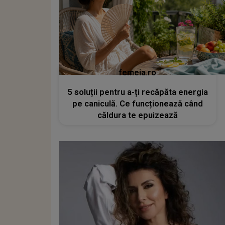
femeia.ro
5 soluții pentru a-ți recăpăta energia
pe caniculă. Ce funcționează când
căldura te epuizează