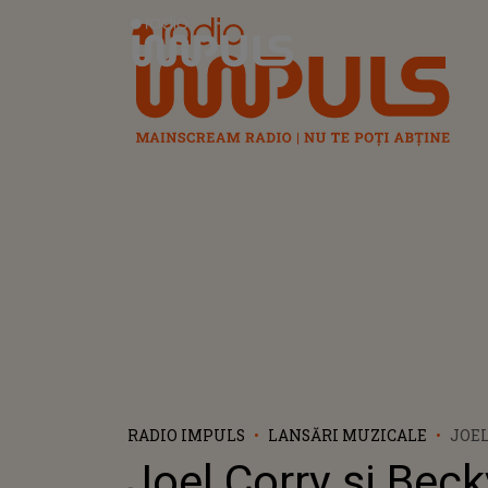
Radio Impuls
RADIO IMPULS
LANSĂRI MUZICALE
JOEL
AU L
Joel Corry și Beck