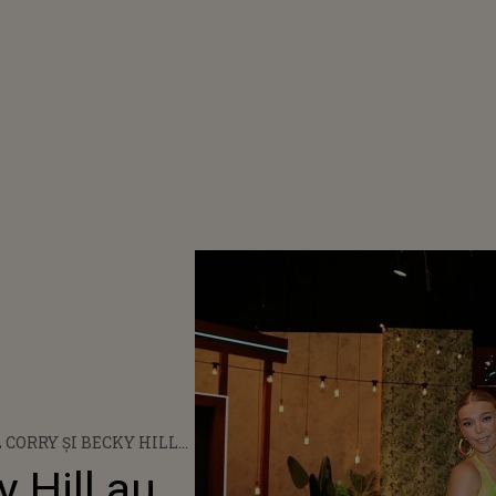
 CORRY ȘI BECKY HILL
ANSAT PIESA „HISTORY”
y Hill au