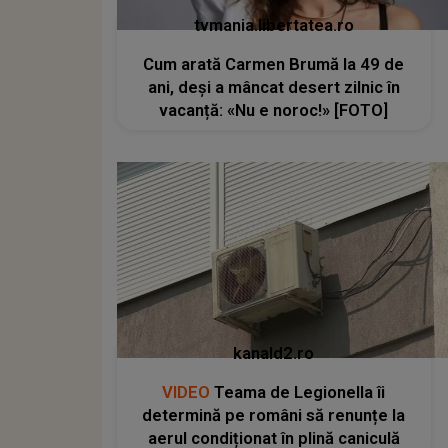
tvmania.libertatea.ro
Cum arată Carmen Brumă la 49 de
ani, deși a mâncat desert zilnic în
vacanță: «Nu e noroc!» [FOTO]
kanald2.ro
VIDEO
Teama de Legionella îi
determină pe români să renunțe la
aerul condiționat în plină caniculă