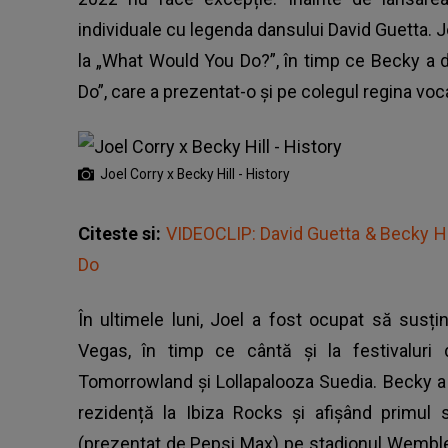
individuale cu legenda dansului David Guetta. Jo
la „What Would You Do?”, în timp ce Becky a 
Do”, care a prezentat-o ​​și pe colegul regina vo
Joel Corry x Becky Hill - History
Citeste si:
VIDEOCLIP: David Guetta & Becky Hi
Do
În ultimele luni, Joel a fost ocupat să susț
Vegas, în timp ce cântă și la festivaluri 
Tomorrowland și Lollapalooza Suedia. Becky a 
rezidență la Ibiza Rocks și afișând primul
(prezentat de Pepsi Max) pe stadionul Wembley.