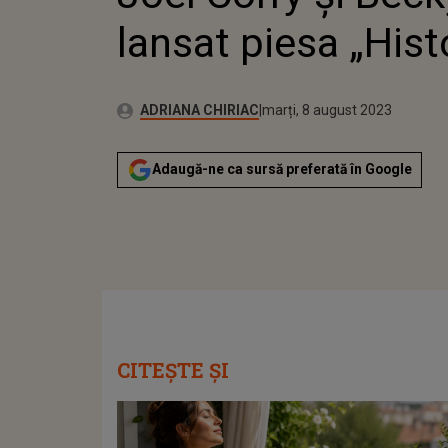
lansat piesa „Hist
Publicat:
Autor:
luni, 8 august 2022
Actualizat:
ADRIANA CHIRIAC
marți, 8 august 2023
Adaugă-ne ca sursă preferată în Google
CITEȘTE ȘI