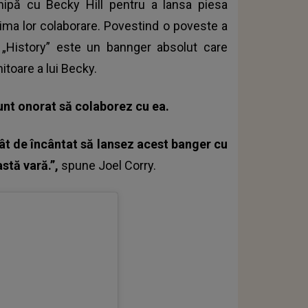
hipă cu Becky Hill pentru a lansa piesa
prima lor colaborare. Povestind o poveste a
, „History” este un bannger absolut care
itoare a lui Becky.
sunt onorat să colaborez cu ea.
tât de încântat să lansez acest banger cu
stă vară.”,
spune
Joel Corry.