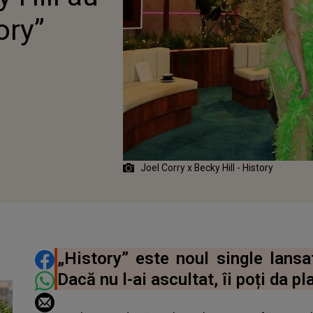
ory”
Joel Corry x Becky Hill - History
DISTRIBUIE ARTICOLUL
„History” este noul single lansa
Dacă nu l-ai ascultat, îi poți da pla