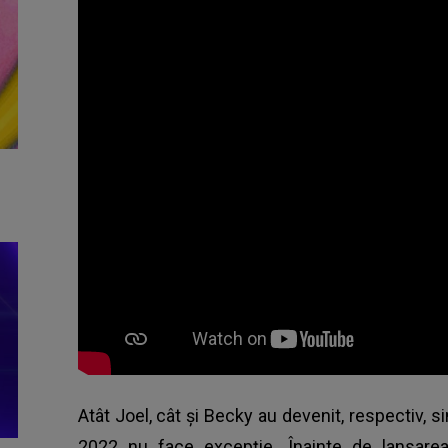
Atât Joel, cât și Becky au devenit, respectiv, sin
2022 nu face excepție. Înainte de lansarea 