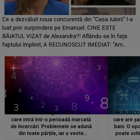
HOROSCOP de weekend, 
curentă din "Casa Iubirii" l-a
care riscă să rămână fără
pe Emanuel. CINE ESTE
grabă îi aduce pierderi se
andra?! Aflându-se în fața
planurile peste cap
RECUNOSCUT IMEDIAT: "Am
HOROSCOP 7 august 2026. Zodia
HOROSCOP 
care intră într-o perioadă marcată
care are șa
de încercări. Problemele se adună
bani. O opo
din toate părțile, iar o veste
poate schi