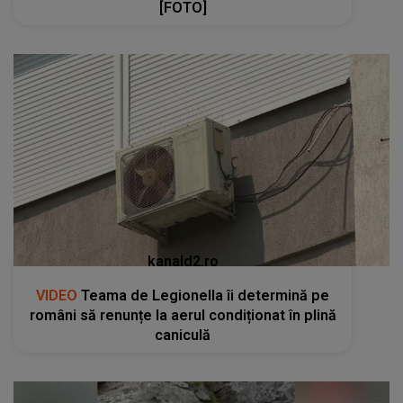
[FOTO]
kanald2.ro
VIDEO
Teama de Legionella îi determină pe
români să renunțe la aerul condiționat în plină
caniculă