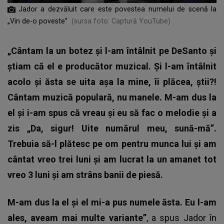
Jador a dezvăluit care este povestea numelui de scenă la
„Vin de-o poveste”
(sursa foto: Captură YouTube)
„Cântam la un botez și l-am întâlnit pe DeSanto și
știam că el e producător muzical. Și l-am întâlnit
acolo și ăsta se uita așa la mine, îi plăcea, știi?!
Cântam muzică populară, nu manele. M-am dus la
el și i-am spus că vreau și eu să fac o melodie și a
zis „Da, sigur! Uite numărul meu, sună-mă”.
Trebuia să-l plătesc pe om pentru munca lui și am
cântat vreo trei luni și am lucrat la un amanet tot
vreo 3 luni și am strâns banii de piesă.
M-am dus la el și el mi-a pus numele ăsta. Eu l-am
ales, aveam mai multe variante”
, a spus Jador în