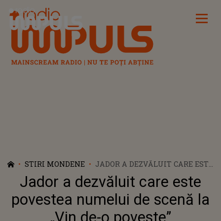
Radio Impuls
STIRI MONDENE
JADOR A DEZVĂLUIT CARE ESTE
POVESTEA NUMELUI DE SCENĂ
Jador a dezvăluit care este
LA „VIN DE-O POVESTE”
povestea numelui de scenă la
„Vin de-o poveste”