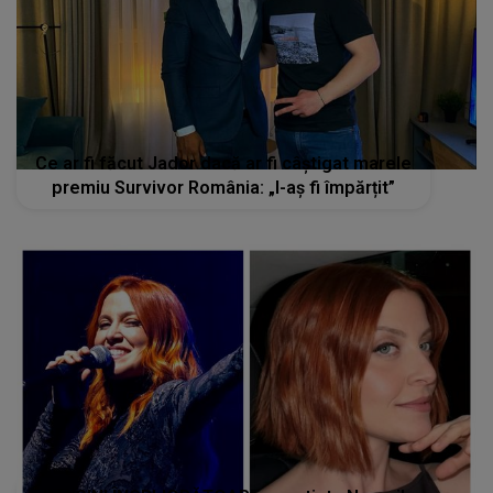
Ce ar fi făcut Jador dacă ar fi câștigat marele
premiu Survivor România: „I-aș fi împărțit”