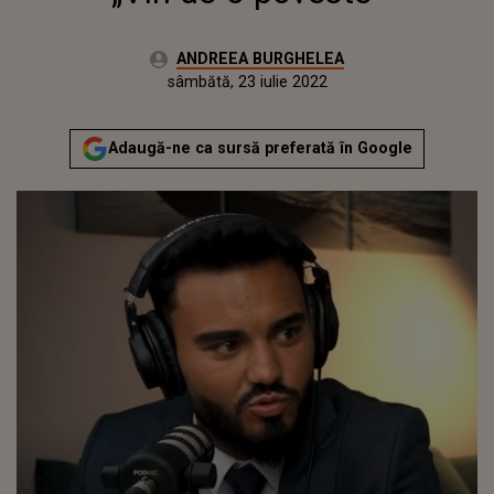
Autor:
ANDREEA BURGHELEA
Publicat:
marți, 27 aprilie 2021
Actualizat:
sâmbătă, 23 iulie 2022
Adaugă-ne ca sursă preferată în Google