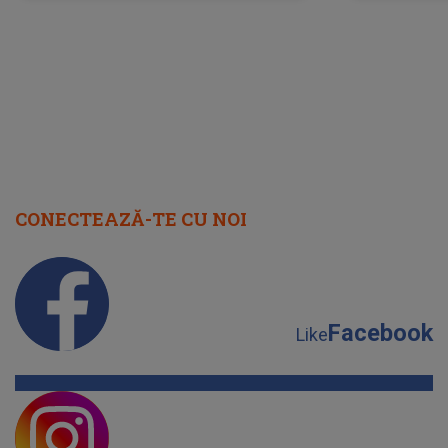
neașteptată îi dă planurile peste
la
cap
CONECTEAZĂ-TE CU NOI
Facebook
Like