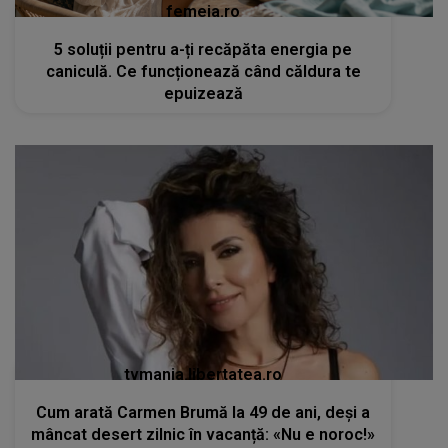
femeia.ro
5 soluții pentru a-ți recăpăta energia pe
caniculă. Ce funcționează când căldura te
epuizează
tvmania.libertatea.ro
Cum arată Carmen Brumă la 49 de ani, deși a
mâncat desert zilnic în vacanță: «Nu e noroc!»