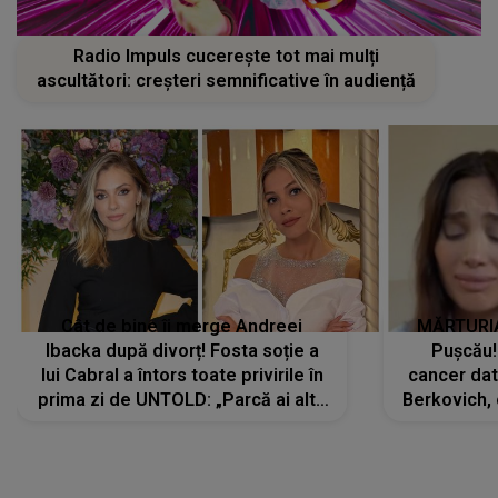
Radio Impuls cucerește tot mai mulți
ascultători: creșteri semnificative în audiență
Cât de bine îi merge Andreei
MĂRTURIA
Ibacka după divorț! Fosta soție a
Pușcău!
lui Cabral a întors toate privirile în
cancer dato
prima zi de UNTOLD: „Parcă ai altă
Berkovich, 
strălucire, emani putere,
accident ru
încredere, siguranță...”
Dacă nu 