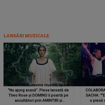
LANSĂRI MUZICALE
Când DORUL devine muzică, apare
Armin 
"Nu ajung acasă". Piesa lansată de
COLABORAR
Theo Rose și DOMINO îi poartă pe
SACHA: ""E
ascultători prin AMINTIRI și
o piesă 