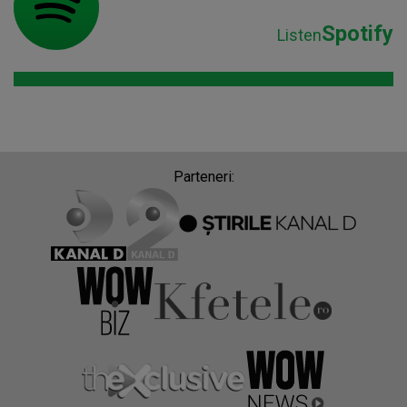
Spotify
Listen
Parteneri: