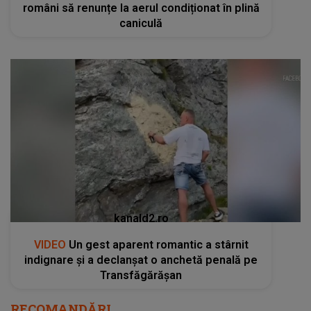
români să renunțe la aerul condiționat în plină
caniculă
kanald2.ro
VIDEO
Un gest aparent romantic a stârnit
indignare și a declanșat o anchetă penală pe
Transfăgărășan
RECOMANDĂRI