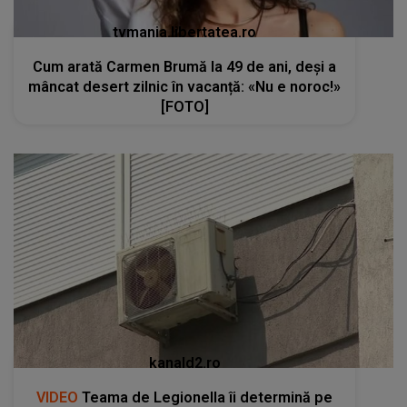
tvmania.libertatea.ro
Cum arată Carmen Brumă la 49 de ani, deși a
mâncat desert zilnic în vacanță: «Nu e noroc!»
[FOTO]
kanald2.ro
VIDEO
Teama de Legionella îi determină pe