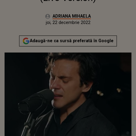
Autor:
ADRIANA MIHAELA
Publicat:
miercuri, 22 decembrie 2021
Actualizat:
joi, 22 decembrie 2022
Adaugă-ne ca sursă preferată în Google