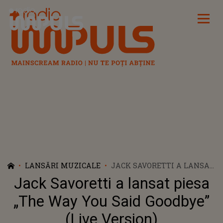
Radio Impuls
LANSĂRI MUZICALE
JACK SAVORETTI A LANSAT
PIESA „THE WAY YOU SAID
Jack Savoretti a lansat piesa
GOODBYE” (LIVE VERSION)
„The Way You Said Goodbye”
(Live Version)