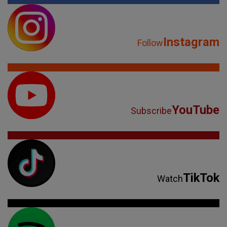
Instagram
Follow
YouTube
Subscribe
TikTok
Watch