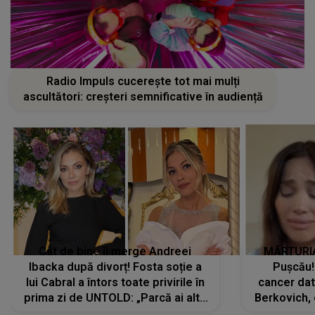
Radio Impuls cucerește tot mai mulți
ascultători: creșteri semnificative în audiență
Cât de bine îi merge Andreei
MĂRTURIA
Ibacka după divorț! Fosta soție a
Pușcău!
lui Cabral a întors toate privirile în
cancer dato
prima zi de UNTOLD: „Parcă ai altă
Berkovich, 
strălucire, emani putere,
accident ru