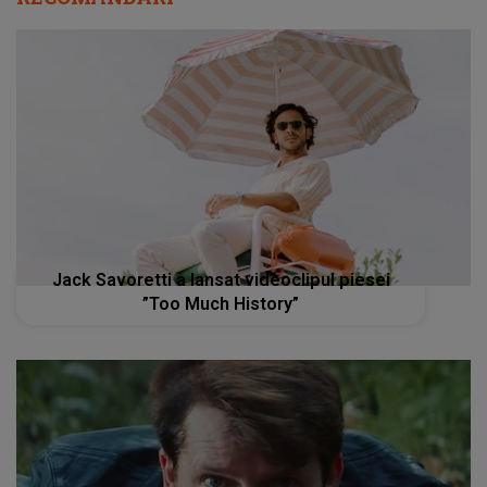
Jack Savoretti a lansat videoclipul piesei
”Too Much History”