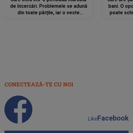
de încercări. Problemele se adună
bani. O opo
din toate părțile, iar o veste
poate schi
neașteptată îi dă planurile peste
la
cap
CONECTEAZĂ-TE CU NOI
Facebook
Like