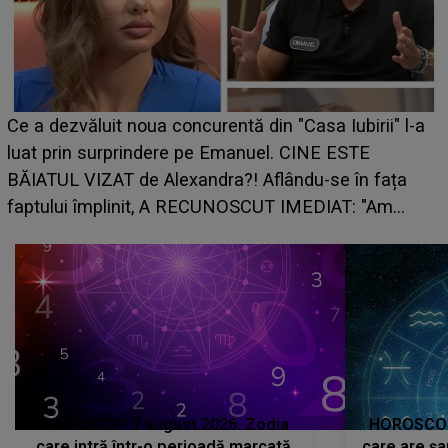
HOROSCOP de weekend, 
curentă din "Casa Iubirii" l-a
care riscă să rămână fără
pe Emanuel. CINE ESTE
grabă îi aduce pierderi se
andra?! Aflându-se în fața
planurile peste cap
RECUNOSCUT IMEDIAT: "Am
HOROSCOP 7 august 2026. Zodia
HOROSCOP 
care intră într-o perioadă marcată
care are șa