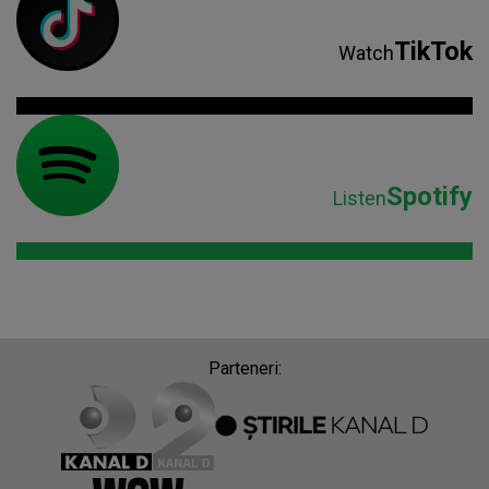
TikTok
Watch
Spotify
Listen
Parteneri: