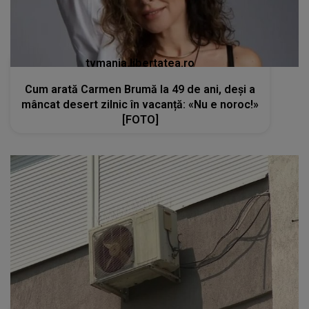
tvmania.libertatea.ro
Cum arată Carmen Brumă la 49 de ani, deși a
mâncat desert zilnic în vacanță: «Nu e noroc!»
[FOTO]