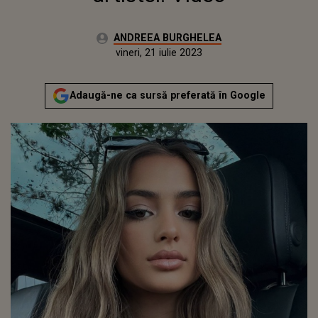
Autor:
ANDREEA BURGHELEA
Publicat:
joi, 21 iulie 2022
Actualizat:
vineri, 21 iulie 2023
Adaugă-ne ca sursă preferată în Google