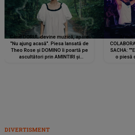
Când DORUL devine muzică, apare
Armin 
"Nu ajung acasă". Piesa lansată de
COLABORAR
Theo Rose și DOMINO îi poartă pe
SACHA: ""E
ascultători prin AMINTIRI și
o piesă 
REGĂSIRI, iar drumul emoțiilor
imediat pre
trece prin sufletul publicului:
cu mine șt
"Pentru toți cei care au plecat
păstrăm do
departe ca să le fie mai bine"
DIVERTISMENT