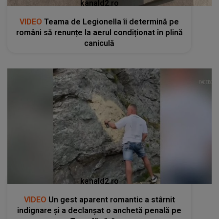
kanald2.ro
VIDEO
Teama de Legionella îi determină pe
români să renunțe la aerul condiționat în plină
caniculă
kanald2.ro
VIDEO
Un gest aparent romantic a stârnit
indignare și a declanșat o anchetă penală pe