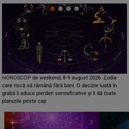
Emanuel a ținut ACEST DETALIU ASCUNS până
acum! În fața Alexandrei, concurentul din Casa Iubirii
face o MĂRTURISIRE NEAȘTEPTATĂ despre mama
sa: "I-am spus și ei în față, eu nu te iubesc pentru
că..."