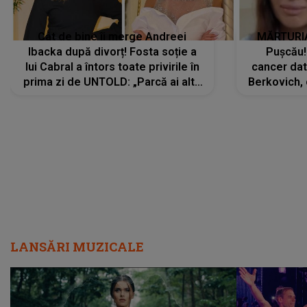
Cât de bine îi merge Andreei
MĂRTURIA
Ibacka după divorț! Fosta soție a
Pușcău!
lui Cabral a întors toate privirile în
cancer dato
prima zi de UNTOLD: „Parcă ai altă
Berkovich, 
strălucire, emani putere,
accident ru
încredere, siguranță...”
Dacă nu 
LANSĂRI MUZICALE