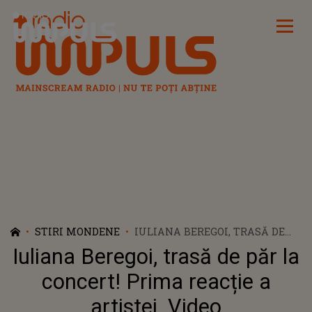
Radio Impuls
STIRI MONDENE
IULIANA BEREGOI, TRASĂ DE
PĂR LA CONCERT! PRIMA
Iuliana Beregoi, trasă de păr la
REACȚIE A ARTISTEI. VIDEO
concert! Prima reacție a
artistei. Video