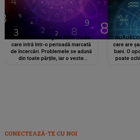
HOROSCOP 7 august 2026. Zodia
HOROSCOP 
care intră într-o perioadă marcată
care are șa
de încercări. Problemele se adună
bani. O opo
din toate părțile, iar o veste
poate schi
neașteptată îi dă planurile peste
la
cap
CONECTEAZĂ-TE CU NOI