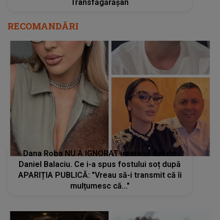
Transfăgărășan
RECOMANDĂRI
Dana Roba NU A IGNORAT interviul dat de
Daniel Balaciu. Ce i-a spus fostului soț după
APARIȚIA PUBLICĂ: "Vreau să-i transmit că îi
mulțumesc că..."