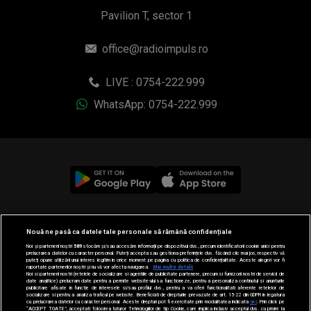
Pavilion T, sector 1
office@radioimpuls.ro
LIVE : 0754-222.999
WhatsApp: 0754-222.999
© 2019-2026 DOGAN MEDIA INTERNATIONAL SA, Toate
Nouă ne pasă ca datele tale personale să rămână confidențiale
drepturile rezervate.
Noi și partenerii noștri
589
stocăm și/sau accesăm informații pe dispozitivul dvs., precum identificatorii cookie unici pentru
prelucrarea datelor cu caracter personal. Puteți accepta sau gestiona preferințele dvs. făcând clic mai jos, respectiv vă
puteți opune utilizării unui interes legitim în orice moment pe pagina cu politica de confidențialitate. Aceste alegeri vor fi
raportate partenerilor noștri și nu vă vor afecta navigarea.
Mai multe detalii
Noi si partenerii nostri (retelele de socializare si agentiile de publicitate partenere, precum si furnizorii nostri de servicii de
date analitice) prelucram date pentru a permite website-ului sa functioneze, pentru a personaliza continutul si anunturile
publicitare afisate in functie de interesele si/sau profilul dvs., pentru a va oferi functionalitati aferente retelelor de
socializare si pentru a analiza traficul pe website. Beneficiati de drepturile prevazute de art. 15-22 din GDPR in legatura
cu prelucrarea datelor cu caracter personal. Aceste drepturi pot fi exercitate prin modalitatea indicata
aici
. Prin click pe
“ACCEPT TOATE”, acceptati folosirea tuturor Tehnologiilor de tip Cookie, care implica inclusiv acceptul dvs. cu privire la