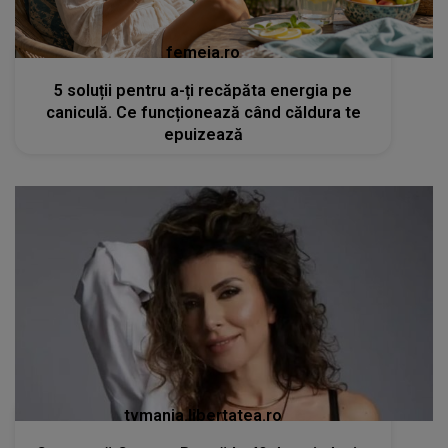
femeia.ro
5 soluții pentru a-ți recăpăta energia pe
caniculă. Ce funcționează când căldura te
epuizează
tvmania.libertatea.ro