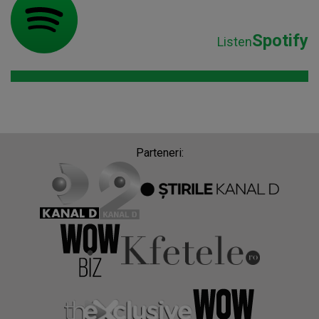
Spotify
Listen
Parteneri: