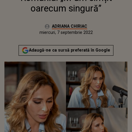
oarecum singură”
Autor:
ADRIANA CHIRIAC
Publicat:
miercuri, 7 septembrie 2022
Actualizat:
miercuri, 7 septembrie 2022
Adaugă-ne ca sursă preferată în Google