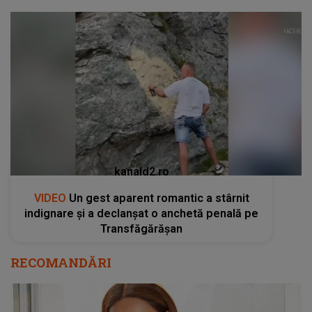
kanald2.ro
VIDEO
Un gest aparent romantic a stârnit
indignare și a declanșat o anchetă penală pe
Transfăgărășan
RECOMANDĂRI