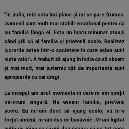
”În India, mie asta îmi place și mi se pare frumos.
Oamenii sunt mult mai stabili emoțional pentru că
au familia lângă ei. Este un lucru minunat atunci
când știi că ai familia și prietenii acolo.
Realizez
lucrurile astea într-o societate în care astea sunt
niște valori. A trebuit să ajung în India ca să observ
și mai mult, mai puternic cât de importante sunt
apropierile cu cei dragi.
La început am avut momente în care m-am simțit
oarecum singură. Nu aveam familia, prietenii
acolo. Eu mi-am dorit să ajung acolo, nu m-a
forțat nimeni, m-am dus de bunăvoie. M-am luptat
puțin cu mine ca să-mi dau seama că nu tot ceea