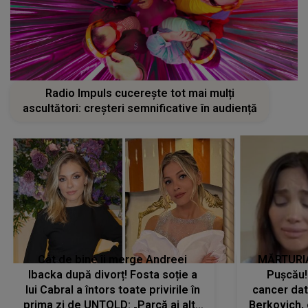
Radio Impuls cucerește tot mai mulți
ascultători: creșteri semnificative în audiență
Cât de bine îi merge Andreei
MĂRTURIA
Ibacka după divorț! Fosta soție a
Pușcău!
lui Cabral a întors toate privirile în
cancer dato
prima zi de UNTOLD: „Parcă ai altă
Berkovich, 