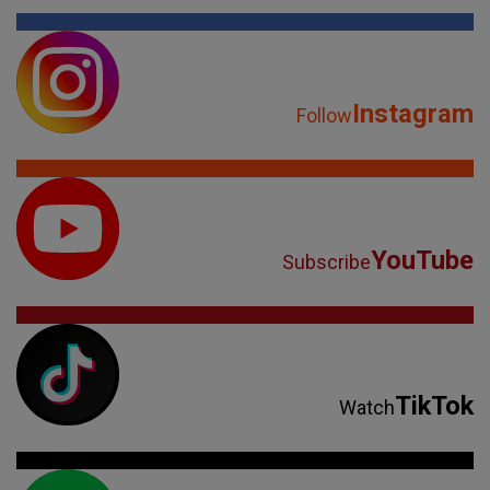
Instagram
Follow
YouTube
Subscribe
TikTok
Watch