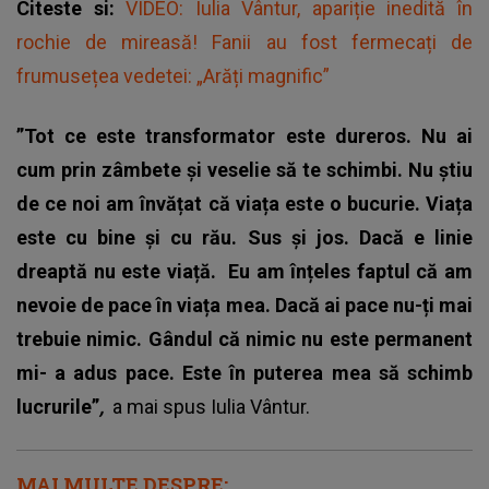
Citeste si:
VIDEO: Iulia Vântur, apariție inedită în
rochie de mireasă! Fanii au fost fermecați de
frumusețea vedetei: „Arăți magnific”
”Tot ce este transformator este dureros. Nu ai
cum prin zâmbete și veselie să te schimbi. Nu știu
de ce noi am învățat că viața este o bucurie. Viața
este cu bine și cu rău. Sus și jos. Dacă e linie
dreaptă nu este viață.
Eu am înțeles faptul că am
nevoie de pace în viața mea. Dacă ai pace nu-ți mai
trebuie nimic. Gândul că nimic nu este permanent
mi- a adus pace. Este în puterea mea să schimb
lucrurile”
,
a mai spus
Iulia Vântur.
MAI MULTE DESPRE: