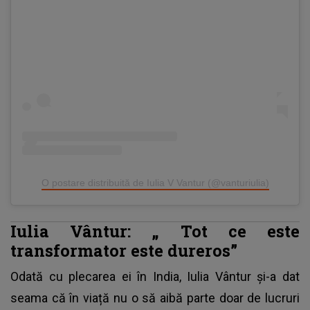
O postare distribuită de Iulia V Vantur (@vanturiulia)
Iulia Vântur: „
Tot ce este
transformator este dureros”
Odată cu plecarea ei în India,
Iulia Vântur
și-a dat
seama că în viață nu o să aibă parte doar de lucruri