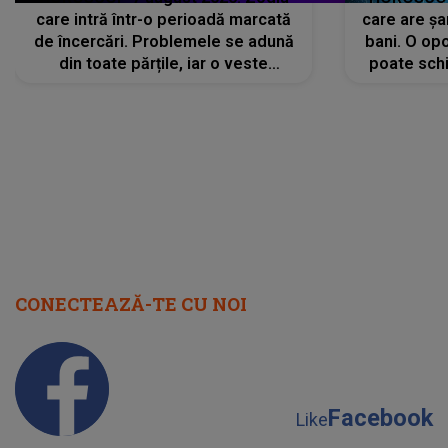
care intră într-o perioadă marcată
care are șa
de încercări. Problemele se adună
bani. O opo
din toate părțile, iar o veste
poate schi
neașteptată îi dă planurile peste
la
cap
CONECTEAZĂ-TE CU NOI
Facebook
Like