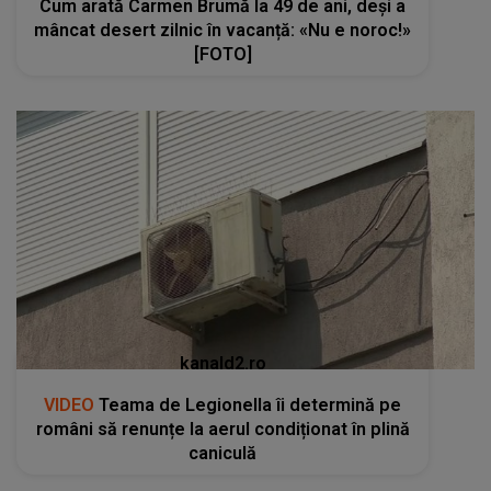
Cum arată Carmen Brumă la 49 de ani, deși a
mâncat desert zilnic în vacanță: «Nu e noroc!»
[FOTO]
kanald2.ro
VIDEO
Teama de Legionella îi determină pe
români să renunțe la aerul condiționat în plină
caniculă