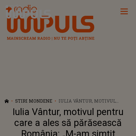
Radio Impuls
STIRI MONDENE
IULIA VÂNTUR, MOTIVUL
PENTRU CARE A ALES SĂ
Iulia Vântur, motivul pentru
PĂRĂSEASCĂ ROMÂNIA: „M-AM
SIMȚIT OARECUM SINGURĂ”
care a ales să părăsească
România: „M-am simțit