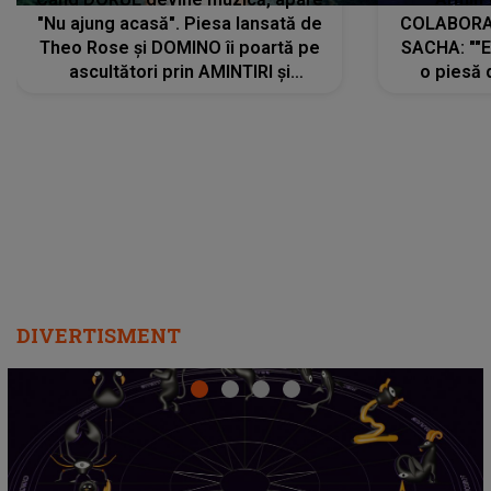
"Nu ajung acasă". Piesa lansată de
COLABORAR
Theo Rose și DOMINO îi poartă pe
SACHA: ""E
ascultători prin AMINTIRI și
o piesă 
REGĂSIRI, iar drumul emoțiilor
imediat pre
trece prin sufletul publicului:
cu mine șt
"Pentru toți cei care au plecat
păstrăm do
departe ca să le fie mai bine"
DIVERTISMENT