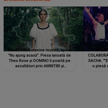
Când DORUL devine muzică, apare
Armin 
"Nu ajung acasă". Piesa lansată de
COLABORAR
Theo Rose și DOMINO îi poartă pe
SACHA: ""E
ascultători prin AMINTIRI și
o piesă 
REGĂSIRI, iar drumul emoțiilor
imediat pre
trece prin sufletul publicului:
cu mine șt
"Pentru toți cei care au plecat
păstrăm do
departe ca să le fie mai bine"