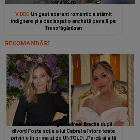
kanald2.ro
VIDEO
Un gest aparent romantic a stârnit
indignare și a declanșat o anchetă penală pe
Transfăgărășan
RECOMANDĂRI
Cât de bine îi merge Andreei Ibacka după
divorț! Fosta soție a lui Cabral a întors toate
privirile în prima zi de UNTOLD: „Parcă ai altă