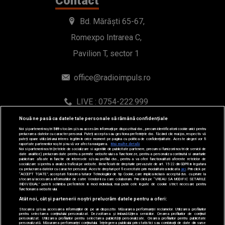
Contact
Bd. Mărăști 65-67,
Romexpo Intrarea C,
Pavilion T, sector 1
office@radioimpuls.ro
LIVE : 0754-222.999
WhatsApp: 0754-222.999
Nouă ne pasă ca datele tale personale să rămână confidențiale
Noi și partenerii noștri
589
stocăm și/sau accesăm informații pe dispozitivul dvs., precum identificatorii cookie unici pentru
prelucrarea datelor cu caracter personal. Puteți accepta sau gestiona preferințele dvs. făcând clic mai jos, respectiv vă
puteți opune utilizării unui interes legitim în orice moment pe pagina cu politica de confidențialitate. Aceste alegeri vor fi
raportate partenerilor noștri și nu vă vor afecta navigarea.
Mai multe detalii
Noi si partenerii nostri (retelele de socializare si agentiile de publicitate partenere, precum si furnizorii nostri de servicii de
date analitice) prelucram date pentru a permite website-ului sa functioneze, pentru a personaliza continutul si anunturile
publicitare afisate in functie de interesele si/sau profilul dvs., pentru a va oferi functionalitati aferente retelelor de
socializare si pentru a analiza traficul pe website. Beneficiati de drepturile prevazute de art. 15-22 din GDPR in legatura
cu prelucrarea datelor cu caracter personal. Aceste drepturi pot fi exercitate prin modalitatea indicata
aici
. Prin click pe
“ACCEPT TOATE”, acceptati folosirea tuturor Tehnologiilor de tip Cookie, care implica inclusiv acceptul dvs. cu privire la
stocarea/accesarea informatiilor de catre Vendor-ii cu care colaboram. Prin click pe “VREAU SA MODIFIC SETARILE
INDIVIDUAL” puteti schimba preferintele in mod individual, mai putin cele legate de cookie strict necesare pentru
functionarea website-ului.
© 2019-2026 DOGAN MEDIA INTERNATIONAL SA, Toate
Atât noi, cât și partenerii noștri prelucrăm datele pentru a oferi:
Stocarea și/sau accesarea informațiilor de pe un dispozitiv. Măsurarea performanței reclamelor. Utilizarea profilurilor
drepturile rezervate.
pentru selectarea conținutului personalizat. Dezvoltarea și îmbunătățirea serviciilor. Crearea profilurilor de conținut
personalizat. Utilizarea profilurilor pentru selectarea publicității personalizate. Crearea profilurilor pentru publicitate
personalizată. Măsurarea performanței conținutului. Înțelegerea publicului prin statistici sau combinații de date din surse