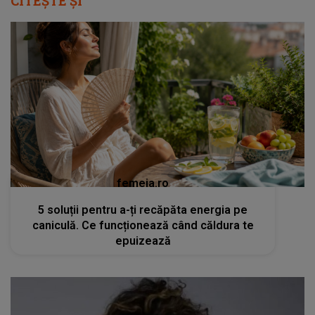
CITEȘTE ȘI
femeia.ro
5 soluții pentru a-ți recăpăta energia pe
caniculă. Ce funcționează când căldura te
epuizează