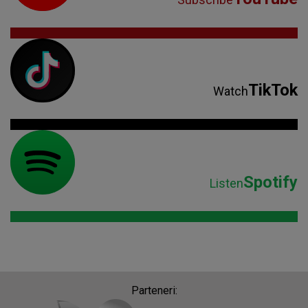
TikTok
Watch
Spotify
Listen
Parteneri: