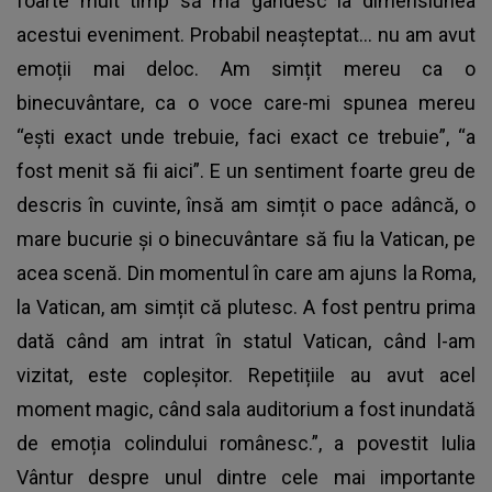
foarte mult timp să mă gândesc la dimensiunea
acestui eveniment. Probabil neașteptat… nu am avut
emoții mai deloc. Am simțit mereu ca o
binecuvântare, ca o voce care-mi spunea mereu
“ești exact unde trebuie, faci exact ce trebuie”, “a
fost menit să fii aici”. E un sentiment foarte greu de
descris în cuvinte, însă am simțit o pace adâncă, o
mare bucurie și o binecuvântare să fiu la Vatican, pe
acea scenă. Din momentul în care am ajuns la Roma,
la Vatican, am simțit că plutesc. A fost pentru prima
dată când am intrat în statul Vatican, când l-am
vizitat, este copleșitor. Repetițiile au avut acel
moment magic, când sala auditorium a fost inundată
de emoția colindului românesc.”, a povestit Iulia
Vântur despre unul dintre cele mai importante