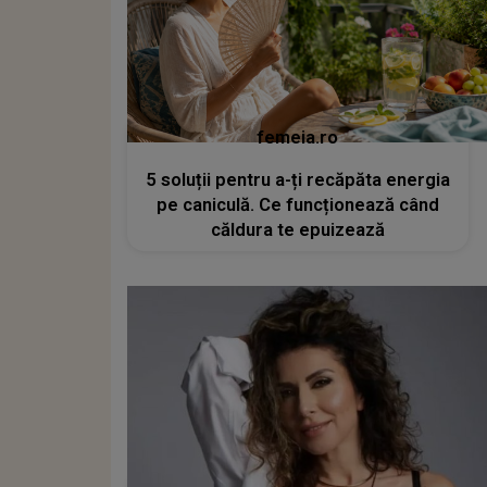
femeia.ro
5 soluții pentru a-ți recăpăta energia
pe caniculă. Ce funcționează când
căldura te epuizează