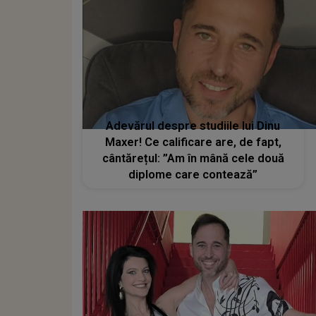
Adevărul despre studiile lui Dinu
Maxer! Ce calificare are, de fapt,
cântărețul: ”Am în mână cele două
diplome care contează”