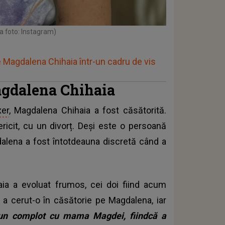
a foto: Instagram)
e Magdalena Chihaia într-un cadru de vis
agdalena Chihaia
er
, Magdalena Chihaia a fost căsătorită.
fericit, cu un divorț. Deși este o persoană
dalena a fost întotdeauna discretă când a
aia a evoluat frumos, cei doi fiind acum
 a cerut-o în căsătorie pe Magdalena, iar
 un complot cu mama Magdei, fiindcă a