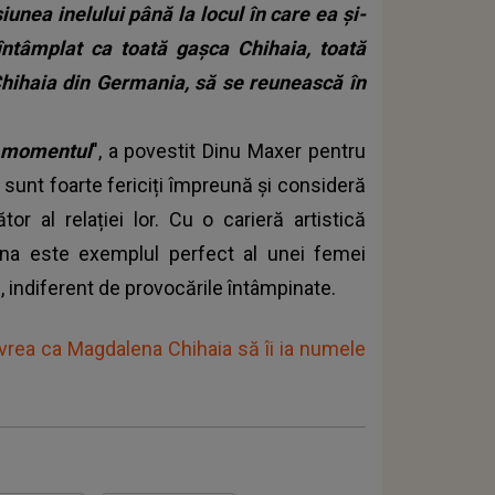
iunea inelului până la locul în care ea și-
 întâmplat ca toată gașca Chihaia, toată
 Chihaia din Germania, să se reunească în
 e momentul
", a povestit Dinu Maxer pentru
sunt foarte fericiți împreună și consideră
r al relației lor. Cu o carieră artistică
ena este exemplul perfect al unei femei
, indiferent de provocările întâmpinate.
vrea ca Magdalena Chihaia să îi ia numele