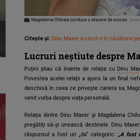
Magdalena Chihaia conduce o afacere de succes
(surs
Citește și:
Dinu Maxer a cerut-o în căsătorie p
Lucruri neștiute despre M
Puțini știau că înainte de relația cu
Dinu Max
Povestea acelei relații a ajuns la un final ne
deschisă în ceea ce privește cariera sa, Mag
venit vorba despre viața personală.
Relația dintre Dinu Maxer și Magdalena Chih
pregătiți să-și unească destinele. Dinu Maxer
răspunsul a fost un „da” categoric.
„A fost