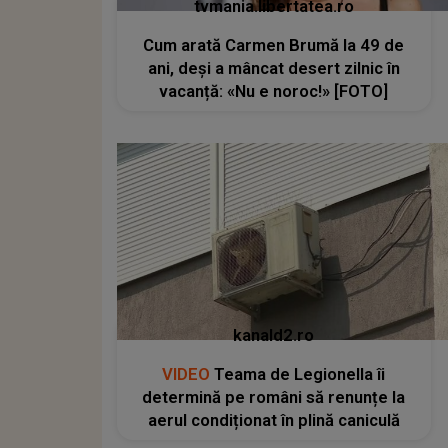
tvmania.libertatea.ro
Cum arată Carmen Brumă la 49 de
ani, deși a mâncat desert zilnic în
vacanță: «Nu e noroc!» [FOTO]
kanald2.ro
VIDEO
Teama de Legionella îi
determină pe români să renunțe la
aerul condiționat în plină caniculă