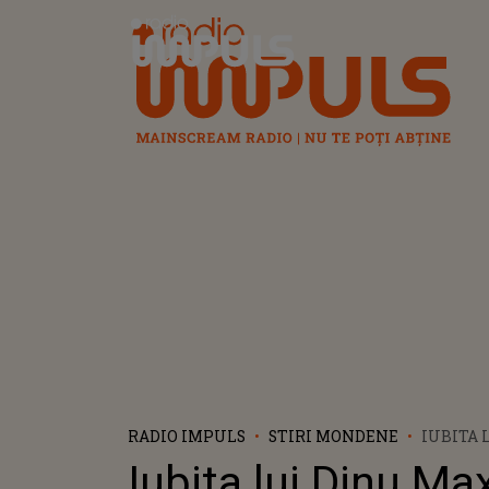
Radio Impuls
RADIO IMPULS
STIRI MONDENE
IUBITA 
MAXER,
Iubita lui Dinu Max
CHIHAIA