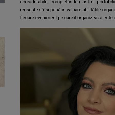
considerabile, completându-i astfel portofol
reușește să-și pună în valoare abilitățile organ
fiecare eveniment pe care îl organizează este u