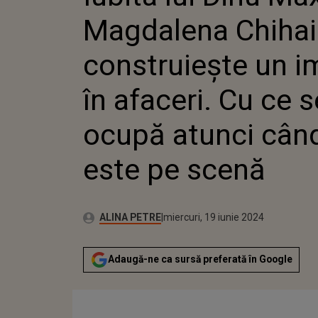
CONSTR
Magdalena Chihai
IMPERIU
CU CE S
ATUNCI 
construiește un i
PE SCEN
în afaceri. Cu ce s
ocupă atunci cân
este pe scenă
Autor:
Publicat:
ALINA PETRE
miercuri, 19 iunie 2024
Adaugă-ne ca sursă preferată în Google