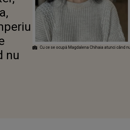
UIEȘTE UN
a,
 ÎN AFACERI.
E OCUPĂ
CÂND NU ESTE
mperiu
Ă
e
Cu ce se ocupă Magdalena Chihaia atunci când n
d nu