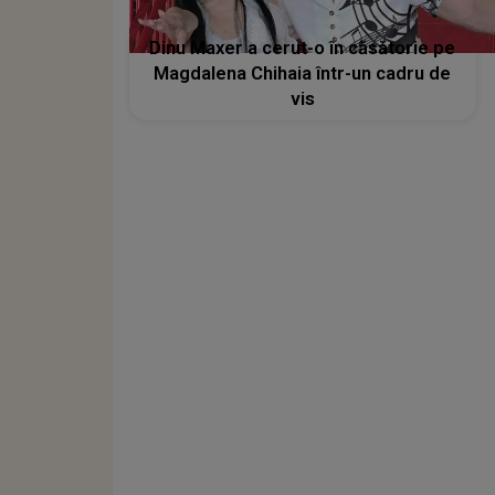
Dinu Maxer a cerut-o în căsătorie pe
Magdalena Chihaia într-un cadru de
vis