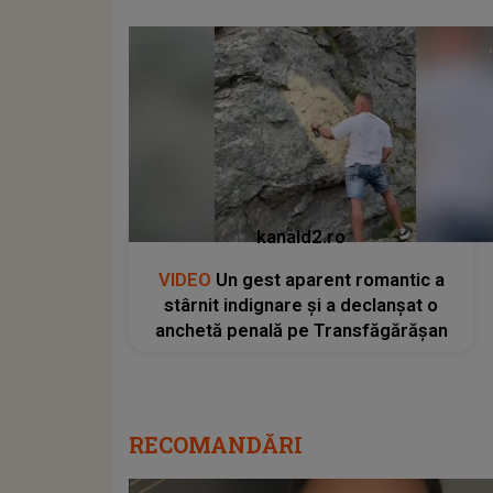
kanald2.ro
VIDEO
Un gest aparent romantic a
stârnit indignare și a declanșat o
anchetă penală pe Transfăgărășan
RECOMANDĂRI