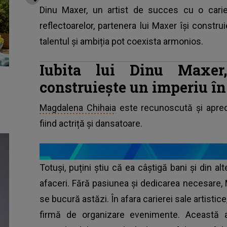
Dinu Maxer, un artist de succes cu o carie
reflectoarelor, partenera lui Maxer își const
talentul și ambiția pot coexista armonios.
Iubita lui Dinu Maxer
construiește un imperiu în
Magdalena Chihaia
este recunoscută și apreci
fiind actriță și dansatoare.
Totuși, puțini știu că ea câștigă bani și din 
afaceri. Fără pasiunea și dedicarea necesare,
se bucură astăzi. În afara carierei sale artis
firmă de organizare evenimente. Această act