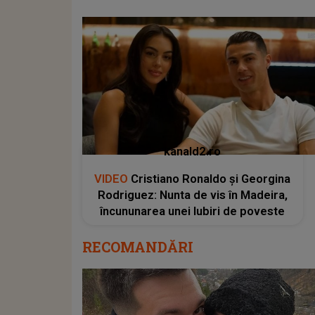
kanald2.ro
VIDEO
Cristiano Ronaldo și Georgina
Rodriguez: Nunta de vis în Madeira,
încununarea unei Iubiri de poveste
RECOMANDĂRI