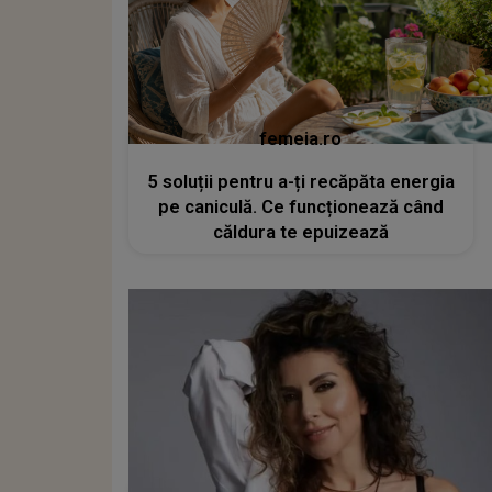
femeia.ro
5 soluții pentru a-ți recăpăta energia
pe caniculă. Ce funcționează când
căldura te epuizează