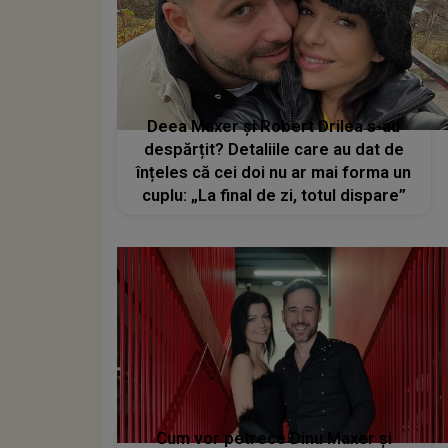
Deea Maxer și Robert Drilea s-au
despărțit? Detaliile care au dat de
înțeles că cei doi nu ar mai forma un
cuplu: „La final de zi, totul dispare”
Cum vor petrece Dinu Maxer și