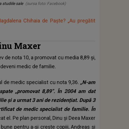
 studiile sale
(sursa foto: Facebook)
agdalena Chihaia de Paște? „Au pregătit
 Dinu Maxer
lev de nota 10, a promovat cu media 8,89 și,
 deveni medic de familie.
tul de medic specialist cu nota 9,36.
„N-am
 spate „promovat 8,89”. În 2004 am dat
ie și a urmat 3 ani de rezidențiat. După 3
ficat de medic specialist de familie. În
icat el. Pe plan personal, Dinu și Deea Maxer
i bune pentru a-și crește copiii, Andreas și