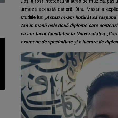
Deși a fost întotdeauna atras de muzică, pasi
urmeze această carieră. Dinu Maxer a explica
studiile lui:
„Astăzi m-am hotărât să răspund c
Am în mână cele două diplome care contează,
că am făcut facultatea la Universitatea „Carol
examene de specialitate și o lucrare de diplo