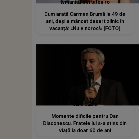
tvmania.libertatea.ro
Cum arată Carmen Brumă la 49 de
ani, deși a mâncat desert zilnic în
vacanță: «Nu e noroc!» [FOTO]
kanald2.ro
Momente dificile pentru Dan
Diaconescu. Fratele lui s-a stins din
viață la doar 60 de ani