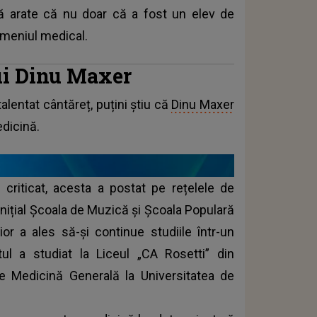
 să arate că nu doar că a fost un elev de
domeniul medical.
lui Dinu Maxer
alentat cântăreț, puțini știu că
Dinu Maxer
dicină.
 criticat, acesta a postat pe rețelele de
inițial Școala de Muzică și Școala Populară
ior a ales să-și continue studiile într-un
tul a studiat la Liceul „CA Rosetti” din
de Medicină Generală la Universitatea de