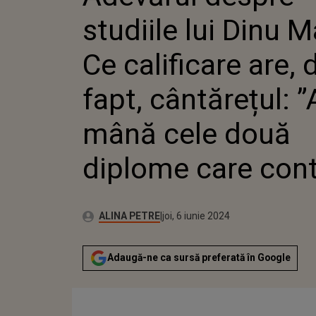
ARE, DE 
studiile lui Dinu M
CÂNTĂRE
MÂNĂ C
DIPLOM
Ce calificare are, 
CONTEA
fapt, cântărețul: 
mână cele două
diplome care con
Autor:
Publicat:
ALINA PETRE
joi, 6 iunie 2024
Adaugă-ne ca sursă preferată în Google