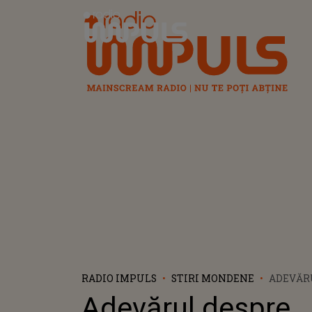
Radio Impuls
RADIO IMPULS
STIRI MONDENE
ADEVĂR
STUDIIL
Adevărul despre
MAXER! 