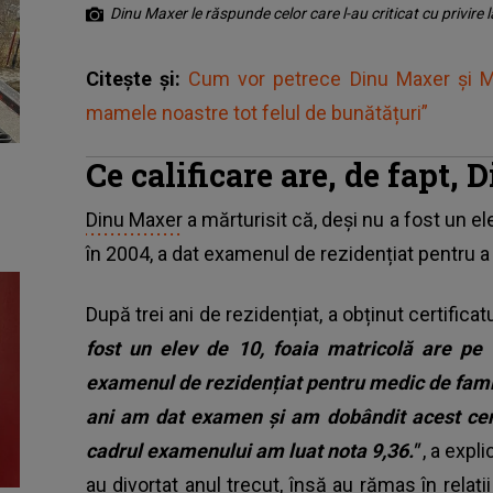
Dinu Maxer le răspunde celor care l-au criticat cu privire la
Citește și:
Cum vor petrece Dinu Maxer și M
mamele noastre tot felul de bunătățuri”
Ce calificare are, de fapt,
Dinu Maxer
a mărturisit că, deși nu a fost un e
în 2004, a dat examenul de rezidențiat pentru a
După trei ani de rezidențiat, a obținut certifica
fost un elev de 10, foaia matricolă are pe
examenul de rezidențiat pentru medic de famil
ani am dat examen și am dobândit acest certi
cadrul examenului am luat nota 9,36.″
, a expl
au divorțat anul trecut, însă au rămas în relați