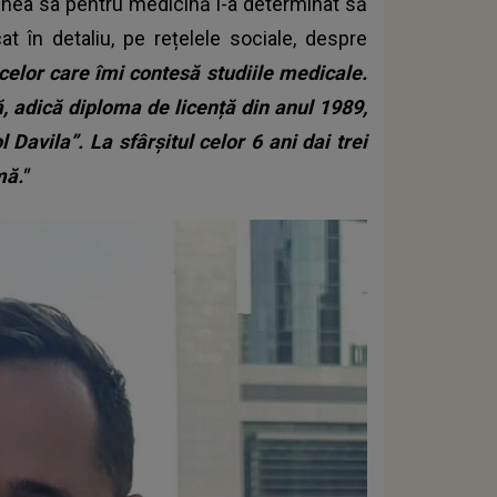
unea sa pentru medicină l-a determinat să
t în detaliu, pe rețelele sociale, despre
elor care îmi contesă studiile medicale.
 adică diploma de licență din anul 1989,
 Davila”. La sfârșitul celor 6 ani dai trei
mă."