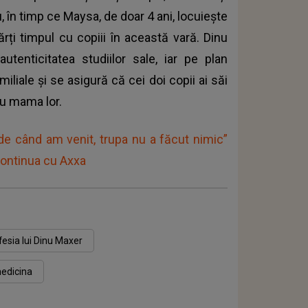
, în timp ce Maysa, de doar 4 ani, locuiește
rți timpul cu copiii în această vară. Dinu
tenticitatea studiilor sale, iar pe plan
iliale și se asigură că cei doi copii ai săi
cu mama lor.
de când am venit, trupa nu a făcut nimic”
continua cu Axxa
fesia lui Dinu Maxer
medicina