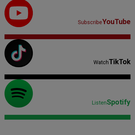
YouTube
Subscribe
TikTok
Watch
Spotify
Listen