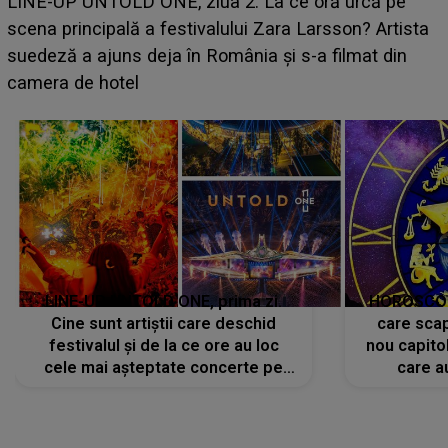
Ce a dezvăluit noua concurentă din "Casa Iubirii" l-a
luat prin surprindere pe Emanuel. CINE ESTE
BĂIATUL VIZAT de Alexandra?! Aflându-se în fața
faptului împlinit, A RECUNOSCUT IMEDIAT: "Am
avut..."
LINE-UP UNTOLD ONE, prima zi.
HOROSCOP 
Cine sunt artiștii care deschid
care scap
festivalul și de la ce ore au loc
nou capitol
cele mai așteptate concerte pe
care a
scena principală?
perioadă 