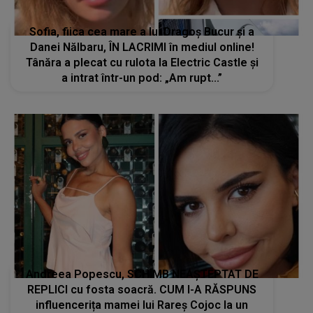
Sofia, fiica cea mare a lui Dragoș Bucur și a
Danei Nălbaru, ÎN LACRIMI în mediul online!
Tânăra a plecat cu rulota la Electric Castle și
a intrat într-un pod: „Am rupt...”
Andreea Popescu, SCHIMB NEAȘTEPTAT DE
REPLICI cu fosta soacră. CUM I-A RĂSPUNS
influencerița mamei lui Rareș Cojoc la un