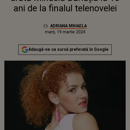
ani de la finalul telenovelei
Autor:
ADRIANA MIHAELA
Publicat:
marți, 19 martie 2024
Actualizat:
marți, 19 martie 2024
Adaugă-ne ca sursă preferată în Google