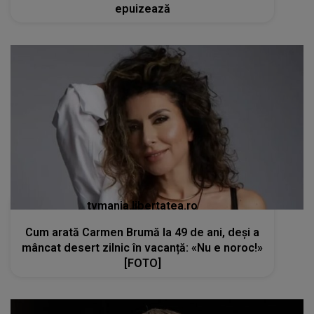
epuizează
tvmania.libertatea.ro
Cum arată Carmen Brumă la 49 de ani, deși a
mâncat desert zilnic în vacanță: «Nu e noroc!»
[FOTO]