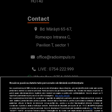
HOT40
Contact
Bd. Mărăști 65-67,
Romexpo Intrarea C,
Pavilion T, sector 1
office@radioimpuls.ro
LIVE : 0754-222.999
WhatsApp: 0754-222.999
Nouă ne pasă ca datele tale personale să rămână confidențiale
Noi și partenerii noștri
589
stocăm și/sau accesăm informații pe dispozitivul dvs., precum identificatorii cookie unici pentru
prelucrarea datelor cu caracter personal. Puteți accepta sau gestiona preferințele dvs. făcând clic mai jos, respectiv vă
puteți opune utilizării unui interes legitim în orice moment pe pagina cu politica de confidențialitate. Aceste alegeri vor fi
raportate partenerilor noștri și nu vă vor afecta navigarea.
Mai multe detalii
Noi si partenerii nostri (retelele de socializare si agentiile de publicitate partenere, precum si furnizorii nostri de servicii de
date analitice) prelucram date pentru a permite website-ului sa functioneze, pentru a personaliza continutul si anunturile
publicitare afisate in functie de interesele si/sau profilul dvs., pentru a va oferi functionalitati aferente retelelor de
socializare si pentru a analiza traficul pe website. Beneficiati de drepturile prevazute de art. 15-22 din GDPR in legatura
cu prelucrarea datelor cu caracter personal. Aceste drepturi pot fi exercitate prin modalitatea indicata
aici
. Prin click pe
“ACCEPT TOATE”, acceptati folosirea tuturor Tehnologiilor de tip Cookie, care implica inclusiv acceptul dvs. cu privire la