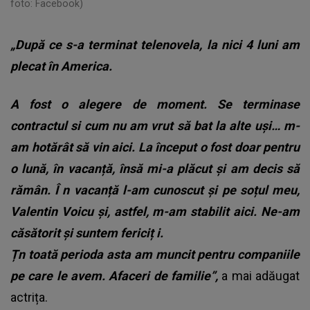
foto: Facebook)
„După ce s-a terminat telenovela, la nici 4 luni am
plecat în America.
A fost o alegere de moment. Se terminase
contractul si cum nu am vrut să bat la alte uşi… m-
am hotărât să vin aici. La început o fost doar pentru
o lună, în vacanță, însă mi-a plăcut și am decis să
rămân. Î
n vacanță l-am cunoscut și pe soțul meu,
Valentin Voicu și, astfel, m-am stabilit aici. Ne-am
căsătorit și suntem fericiț
i.
Țn toată perioda asta am muncit pentru companiile
pe care le avem. Afaceri de familie”,
a mai adăugat
actrița.