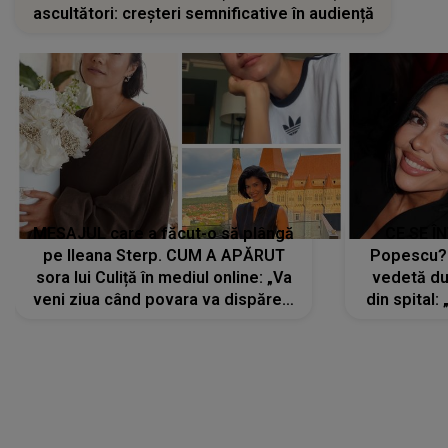
ascultători: creșteri semnificative în audiență
MESAJUL care a făcut-o să plângă
CE SE Î
pe Ileana Sterp. CUM A APĂRUT
Popescu?
sora lui Culiță în mediul online: „Va
vedetă du
veni ziua când povara va dispărea,
din spital:
iar lacrimile...”