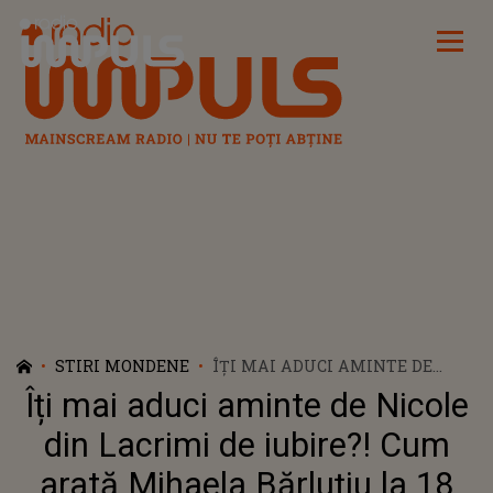
Radio Impuls
STIRI MONDENE
ÎȚI MAI ADUCI AMINTE DE
NICOLE DIN LACRIMI DE
Îți mai aduci aminte de Nicole
IUBIRE?! CUM ARATĂ MIHAELA
BĂRLUȚIU LA 18 ANI DE LA
din Lacrimi de iubire?! Cum
FINALUL TELENOVELEI
arată Mihaela Bărluțiu la 18