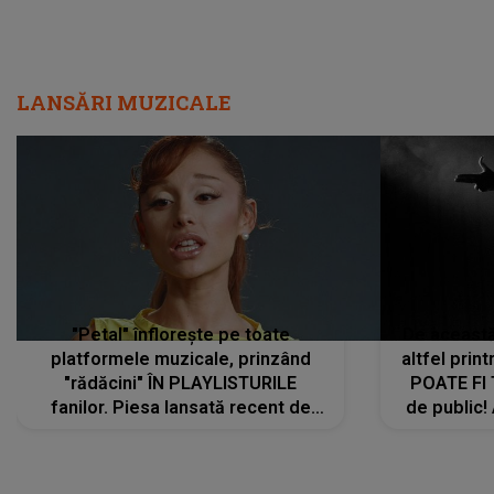
LANSĂRI MUZICALE
"Petal" înflorește pe toate
De această 
platformele muzicale, prinzând
altfel prin
"rădăcini" ÎN PLAYLISTURILE
POATE FI
fanilor. Piesa lansată recent de
de public!
Ariana Grande îi face pe
a lansat V
ascultători SĂ O ASCULTE PE
REPEAT