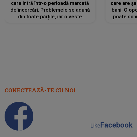
care intră într-o perioadă marcată
care are șa
de încercări. Problemele se adună
bani. O opo
din toate părțile, iar o veste
poate schi
neașteptată îi dă planurile peste
la
cap
CONECTEAZĂ-TE CU NOI
Facebook
Like