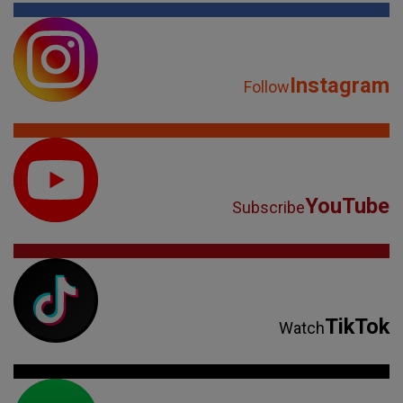
Instagram
Follow
YouTube
Subscribe
TikTok
Watch