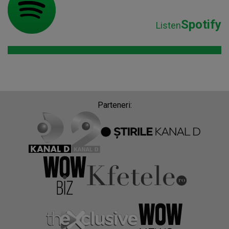
Spotify
Listen
Parteneri: