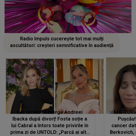
Radio Impuls cucerește tot mai mulți
ascultători: creșteri semnificative în audiență
Cât de bine îi merge Andreei
MĂRTURIA
Ibacka după divorț! Fosta soție a
Pușcău!
lui Cabral a întors toate privirile în
cancer dato
prima zi de UNTOLD: „Parcă ai altă
Berkovich, 