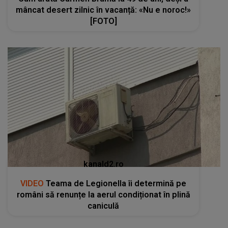
mâncat desert zilnic în vacanță: «Nu e noroc!»
[FOTO]
kanald2.ro
VIDEO
Teama de Legionella îi determină pe
români să renunțe la aerul condiționat în plină
caniculă