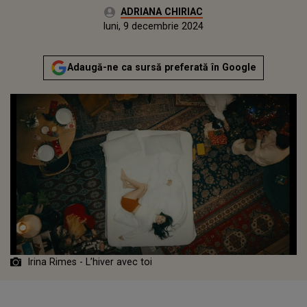
Autor:
ADRIANA CHIRIAC
Publicat:
sâmbătă, 9 decembrie 2023
Actualizat:
luni, 9 decembrie 2024
Adaugă-ne ca sursă preferată în Google
Irina Rimes - L’hiver avec toi