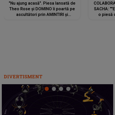
"Nu ajung acasă". Piesa lansată de
COLABORAR
Theo Rose și DOMINO îi poartă pe
SACHA: ""E
ascultători prin AMINTIRI și
o piesă 
REGĂSIRI, iar drumul emoțiilor
imediat pre
trece prin sufletul publicului:
cu mine șt
"Pentru toți cei care au plecat
păstrăm do
departe ca să le fie mai bine"
DIVERTISMENT