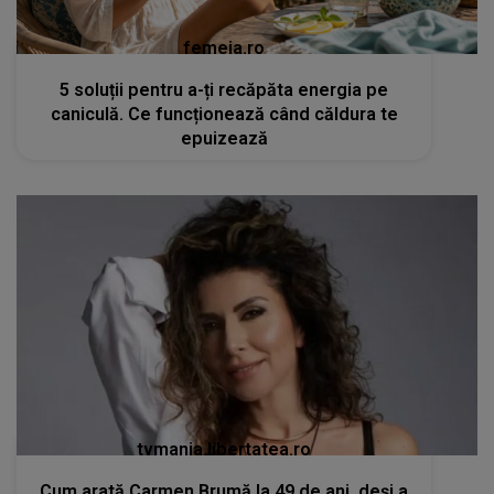
femeia.ro
5 soluții pentru a-ți recăpăta energia pe
caniculă. Ce funcționează când căldura te
epuizează
tvmania.libertatea.ro
Cum arată Carmen Brumă la 49 de ani, deși a