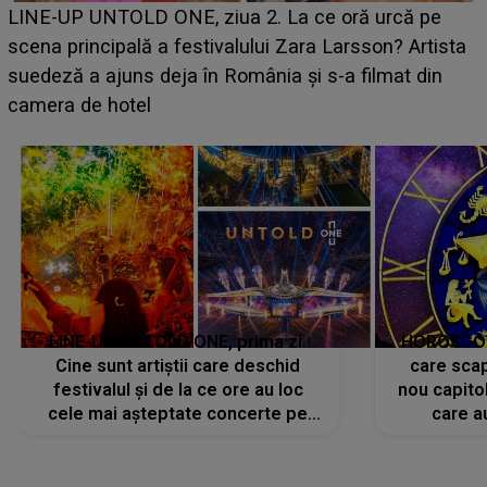
Ce a dezvăluit noua concurentă din "Casa Iubirii" l-a
luat prin surprindere pe Emanuel. CINE ESTE
BĂIATUL VIZAT de Alexandra?! Aflându-se în fața
faptului împlinit, A RECUNOSCUT IMEDIAT: "Am
avut..."
LINE-UP UNTOLD ONE, prima zi.
HOROSCOP 
Cine sunt artiștii care deschid
care scap
festivalul și de la ce ore au loc
nou capitol
cele mai așteptate concerte pe
care a
scena principală?
perioadă 