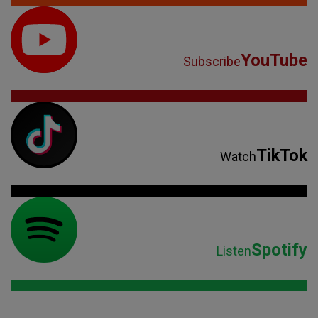
YouTube
Subscribe
TikTok
Watch
Spotify
Listen