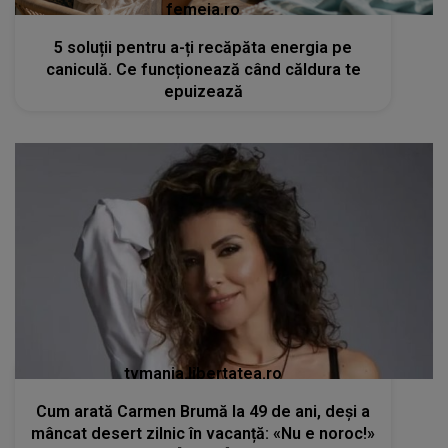
femeia.ro
5 soluții pentru a-ți recăpăta energia pe
caniculă. Ce funcționează când căldura te
epuizează
tvmania.libertatea.ro
Cum arată Carmen Brumă la 49 de ani, deși a
mâncat desert zilnic în vacanță: «Nu e noroc!»