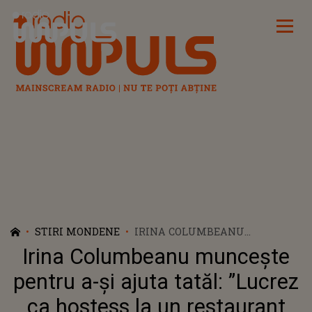
Radio Impuls
STIRI MONDENE
IRINA COLUMBEANU
MUNCEȘTE PENTRU A-ȘI AJUTA
Irina Columbeanu muncește
TATĂL: ”LUCREZ CA HOSTESS LA
UN RESTAURANT ITALIAN”
pentru a-și ajuta tatăl: ”Lucrez
ca hostess la un restaurant