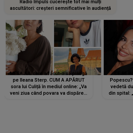
Radio Impuls cucerește tot mai mulți
ascultători: creșteri semnificative în audiență
MESAJUL care a făcut-o să plângă
CE SE Î
pe Ileana Sterp. CUM A APĂRUT
Popescu?
sora lui Culiță în mediul online: „Va
vedetă du
veni ziua când povara va dispărea,
din spital:
iar lacrimile...”