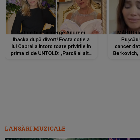
Cât de bine îi merge Andreei
MĂRTURIA
Ibacka după divorț! Fosta soție a
Pușcău!
lui Cabral a întors toate privirile în
cancer dato
prima zi de UNTOLD: „Parcă ai altă
Berkovich, 
strălucire, emani putere,
accident ru
încredere, siguranță...”
Dacă nu 
LANSĂRI MUZICALE