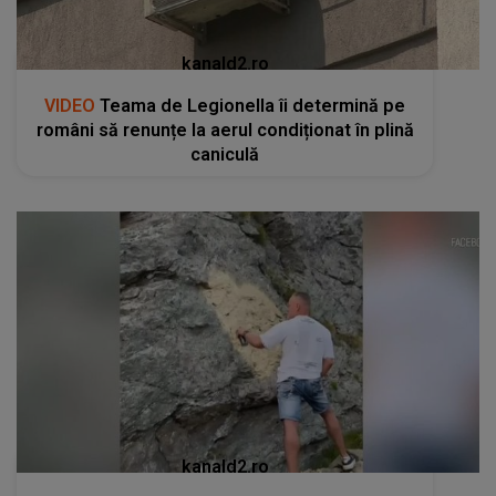
kanald2.ro
VIDEO
Teama de Legionella îi determină pe
români să renunțe la aerul condiționat în plină
caniculă
kanald2.ro