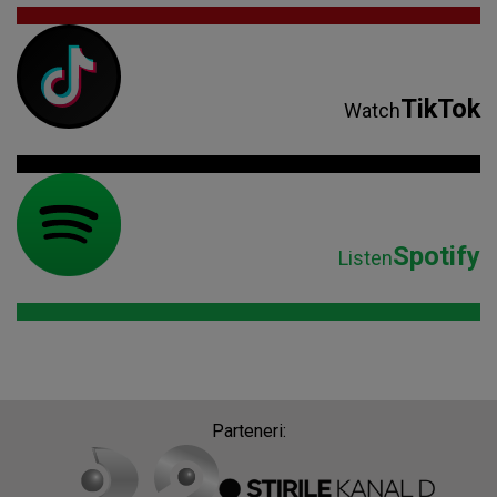
TikTok
Watch
Spotify
Listen
Parteneri: