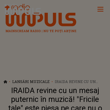
Radio Impuls
LANSĂRI MUZICALE
IRAIDA REVINE CU UN
MESAJ PUTERNIC ÎN
IRAIDA revine cu un mesaj
MUZICĂ! "FRICILE TALE"
ESTE PIESA PE CARE NU O
puternic în muzică! "Fricile
VEI UITA PREA CURÂND
tale" este piesa pe care nu o