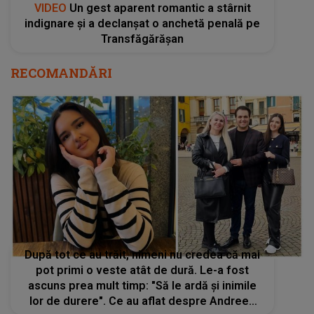
VIDEO
Un gest aparent romantic a stârnit
indignare și a declanșat o anchetă penală pe
Transfăgărășan
RECOMANDĂRI
După tot ce au trăit, nimeni nu credea că mai
pot primi o veste atât de dură. Le-a fost
ascuns prea mult timp: "Să le ardă și inimile
lor de durere". Ce au aflat despre Andreea