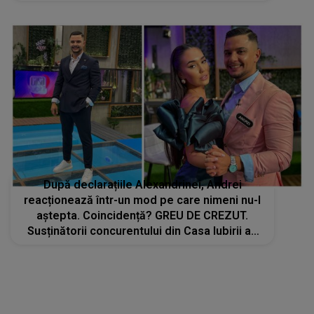
Cuciuc i-a pus la pământ. Este un adevăr greu
de dus: "Doamne, fă lumină!"
După declarațiile Alexandrinei, Andrei
reacționează într-un mod pe care nimeni nu-l
aștepta. Coincidență? GREU DE CREZUT.
Susținătorii concurentului din Casa Iubirii au
dat ZOOM și au observat acest detaliu
ULUITOR. Au făcut legătura instant