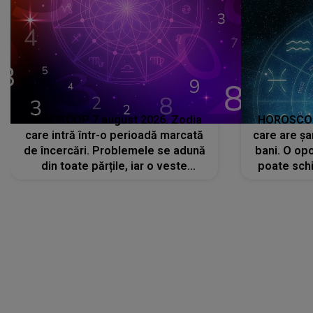
HOROSCOP 7 august 2026. Zodia
HOROSCOP 
care intră într-o perioadă marcată
care are șa
de încercări. Problemele se adună
bani. O opo
din toate părțile, iar o veste
poate schi
neașteptată îi dă planurile peste
la
cap