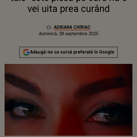
vei uita prea curând
Autor:
ADRIANA CHIRIAC
Publicat:
duminică, 28 septembrie 2025
Actualizat:
duminică, 28 septembrie 2025
Adaugă-ne ca sursă preferată în Google