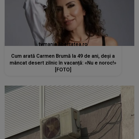
tvmania.libertatea.ro
Cum arată Carmen Brumă la 49 de ani, deși a
mâncat desert zilnic în vacanță: «Nu e noroc!»
[FOTO]