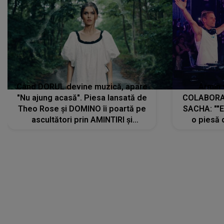
Când DORUL devine muzică, apare
Armin 
"Nu ajung acasă". Piesa lansată de
COLABORAR
Theo Rose și DOMINO îi poartă pe
SACHA: ""E
ascultători prin AMINTIRI și
o piesă 
REGĂSIRI, iar drumul emoțiilor
imediat pre
trece prin sufletul publicului:
cu mine șt
"Pentru toți cei care au plecat
păstrăm do
departe ca să le fie mai bine"