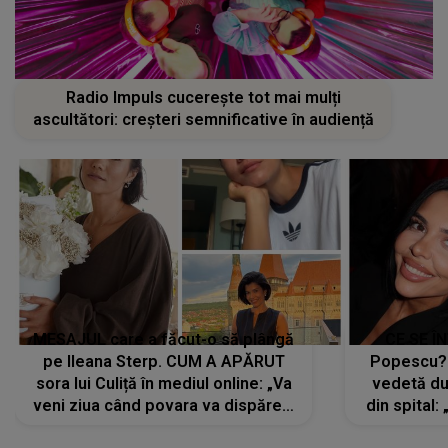
Radio Impuls cucerește tot mai mulți
ascultători: creșteri semnificative în audiență
MESAJUL care a făcut-o să plângă
CE SE Î
pe Ileana Sterp. CUM A APĂRUT
Popescu?
sora lui Culiță în mediul online: „Va
vedetă du
veni ziua când povara va dispărea,
din spital:
iar lacrimile...”