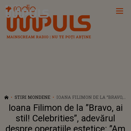
Radio Impuls
STIRI MONDENE
IOANA FILIMON DE LA ”BRAVO,
AI STIL! CELEBRITIES”,
Ioana Filimon de la ”Bravo, ai
ADEVĂRUL DESPRE OPERAȚIILE
ESTETICE: ”AM SIMȚIT
stil! Celebrities”, adevărul
PRESIUNEA FAPTULUI CĂ NU
despre operațiile estetice: ”Am
ATING STANDARDELE DE