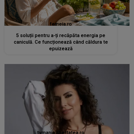
femeia.ro
5 soluții pentru a-ți recăpăta energia pe
caniculă. Ce funcționează când căldura te
epuizează
tvmania.libertatea.ro