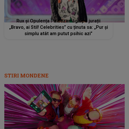
Rux și Opulența i-a dezamăgit pe jurații
„Bravo, ai Stil! Celebrities” cu ținuta sa: „Pur și
simplu atât am putut psihic azi”
STIRI MONDENE