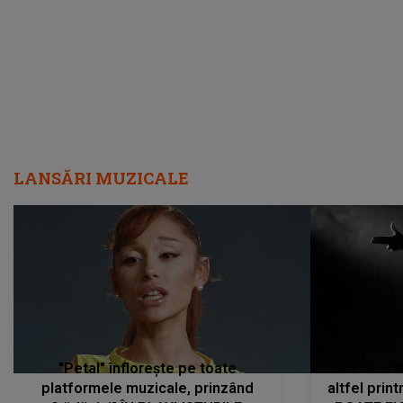
LANSĂRI MUZICALE
"Petal" înflorește pe toate
De această 
platformele muzicale, prinzând
altfel prin