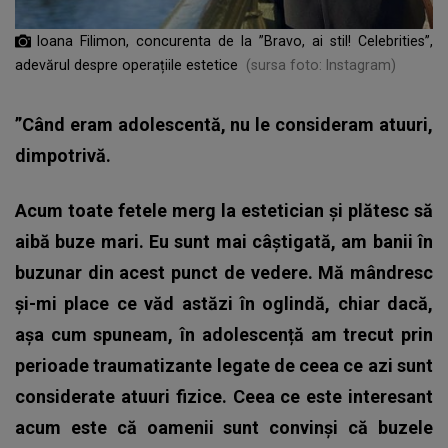
Ioana Filimon, concurenta de la ”Bravo, ai stil! Celebrities”,
adevărul despre operațiile estetice
(sursa foto: Instagram)
”Când eram adolescentă, nu le consideram atuuri,
dimpotrivă.
Acum toate fetele merg la estetician și plătesc să
aibă buze mari. Eu sunt mai câștigată, am banii în
buzunar din acest punct de vedere. Mă mândresc
și-mi place ce văd astăzi în oglindă, chiar dacă,
așa cum spuneam, în adolescență am trecut prin
perioade traumatizante legate de ceea ce azi sunt
considerate atuuri fizice. Ceea ce este interesant
acum este că oamenii sunt convinși că buzele