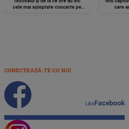
festivalul și de la ce ore au loc
nou capitol
cele mai așteptate concerte pe
care a
scena principală?
perioadă 
CONECTEAZĂ-TE CU NOI
Facebook
Like