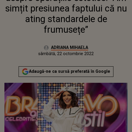
FRUMUSEȚE”
simțit presiunea faptului că nu
ating standardele de
frumusețe”
Autor:
ADRIANA MIHAELA
Publicat:
vineri, 22 octombrie 2021
Actualizat:
sâmbătă, 22 octombrie 2022
Adaugă-ne ca sursă preferată în Google