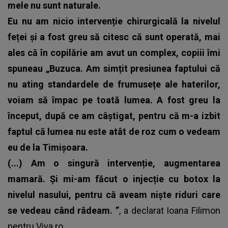
mele nu sunt naturale.
Eu nu am nicio intervenție chirurgicală la nivelul
feței și a fost greu să citesc că sunt operată, mai
ales că în copilărie am avut un complex, copiii îmi
spuneau „Buzuca. Am simțit presiunea faptului că
nu ating standardele de frumusețe ale haterilor,
voiam să împac pe toată lumea. A fost greu la
început, după ce am câștigat, pentru că m-a izbit
faptul că lumea nu este atât de roz cum o vedeam
eu de la Timișoara.
(...) Am o singură intervenție, augmentarea
mamară. Și mi-am făcut o injecție cu botox la
nivelul nasului, pentru că aveam niște riduri care
se vedeau când râdeam. ”
, a declarat Ioana Filimon
pentru
Viva.ro
.