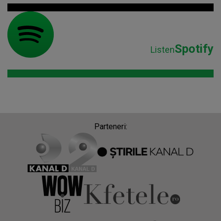
Spotify
Listen
Parteneri: