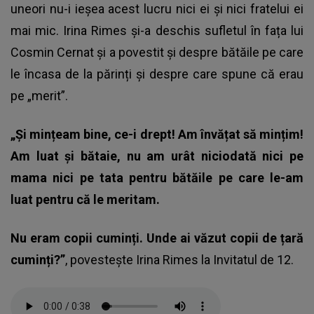
uneori nu-i ieșea acest lucru nici ei și nici fratelui ei
mai mic. Irina Rimes și-a deschis sufletul în fața lui
Cosmin Cernat și a povestit și despre bătăile pe care
le încasa de la părinți și despre care spune că erau
pe „merit”.
„Și mințeam bine, ce-i drept! Am învățat să mințim!
Am luat și bătaie, nu am urât niciodată nici pe
mama nici pe tata pentru bătăile pe care le-am
luat pentru că le meritam.
Nu eram copii cuminți. Unde ai văzut copii de țară
cuminți?”
, povestește Irina Rimes la Invitatul de 12.