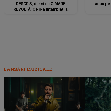
DESCRIS, dar și cu O MARE
adus pe 
REVOLTĂ. Ce s-a întâmplat la
ÎNMORMÂNTAREA tatălui său l-a
făcut să ia o DECIZIE DRASTICĂ
LANSĂRI MUZICALE