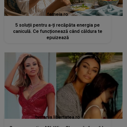
femeia.ro
5 soluții pentru a-ți recăpăta energia pe
caniculă. Ce funcționează când căldura te
epuizează
tvmania.libertatea.ro