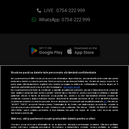
LIVE : 0754-222.999
WhatsApp: 0754-222.999
© 2019-2026 DOGAN MEDIA INTERNATIONAL SA, Toate
Nouă ne pasă ca datele tale personale să rămână confidențiale
drepturile rezervate.
Noi și partenerii noștri
589
stocăm și/sau accesăm informații pe dispozitivul dvs., precum identificatorii cookie unici pentru
prelucrarea datelor cu caracter personal. Puteți accepta sau gestiona preferințele dvs. făcând clic mai jos, respectiv vă
puteți opune utilizării unui interes legitim în orice moment pe pagina cu politica de confidențialitate. Aceste alegeri vor fi
raportate partenerilor noștri și nu vă vor afecta navigarea.
Mai multe detalii
Noi si partenerii nostri (retelele de socializare si agentiile de publicitate partenere, precum si furnizorii nostri de servicii de
date analitice) prelucram date pentru a permite website-ului sa functioneze, pentru a personaliza continutul si anunturile
publicitare afisate in functie de interesele si/sau profilul dvs., pentru a va oferi functionalitati aferente retelelor de
socializare si pentru a analiza traficul pe website. Beneficiati de drepturile prevazute de art. 15-22 din GDPR in legatura
cu prelucrarea datelor cu caracter personal. Aceste drepturi pot fi exercitate prin modalitatea indicata
aici
. Prin click pe
“ACCEPT TOATE”, acceptati folosirea tuturor Tehnologiilor de tip Cookie, care implica inclusiv acceptul dvs. cu privire la
stocarea/accesarea informatiilor de catre Vendor-ii cu care colaboram. Prin click pe “VREAU SA MODIFIC SETARILE
INDIVIDUAL” puteti schimba preferintele in mod individual, mai putin cele legate de cookie strict necesare pentru
functionarea website-ului.
Atât noi, cât și partenerii noștri prelucrăm datele pentru a oferi:
Stocarea și/sau accesarea informațiilor de pe un dispozitiv. Măsurarea performanței reclamelor. Utilizarea profilurilor
pentru selectarea conținutului personalizat. Dezvoltarea și îmbunătățirea serviciilor. Crearea profilurilor de conținut