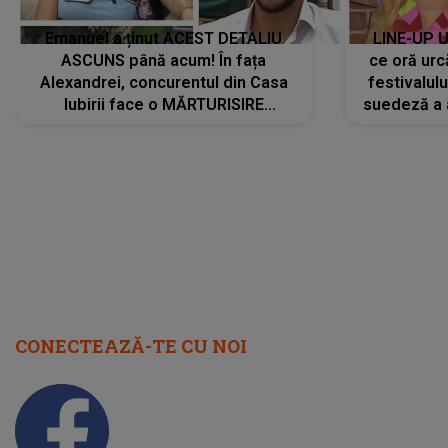
Emanuel a ținut ACEST DETALIU
LINE-UP U
ASCUNS până acum! În fața
ce oră urc
Alexandrei, concurentul din Casa
festivalul
Iubirii face o MĂRTURISIRE
suedeză a a
NEAȘTEPTATĂ despre mama sa:
s-a film
"I-am spus și ei în față, eu nu te
iubesc pentru că..."
CONECTEAZĂ-TE CU NOI