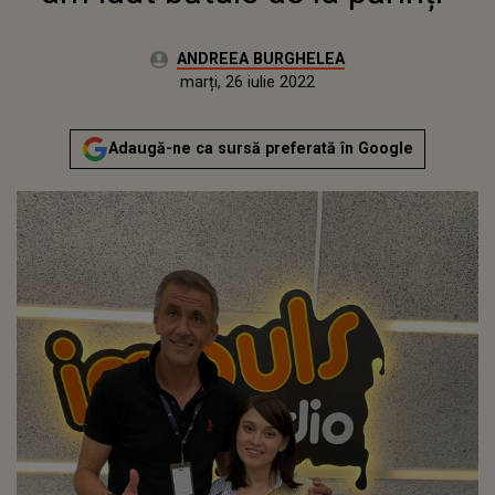
Autor:
ANDREEA BURGHELEA
Publicat:
miercuri, 16 iunie 2021
Actualizat:
marți, 26 iulie 2022
Adaugă-ne ca sursă preferată în Google