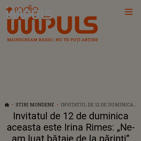
Radio Impuls
STIRI MONDENE
INVITATUL DE 12 DE DUMINICA
ACEASTA ESTE IRINA RIMES:
Invitatul de 12 de duminica
„NE-AM LUAT BĂTAIE DE LA
PĂRINȚI”
aceasta este Irina Rimes: „Ne-
am luat bătaie de la părinți”