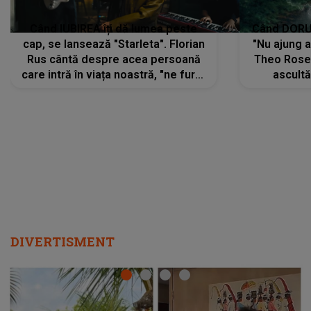
Când IUBIREA îți dă lumea peste
Când DORUL
cap, se lansează "Starleta". Florian
"Nu ajung 
Rus cântă despre acea persoană
Theo Rose 
care intră în viața noastră, "ne fură"
ascultă
toate PRIVIRILE, toate GÂNDURILE,
REGĂSIRI
tot UNIVERSUL și fără să ne dăm
trece pr
seama, ajunge să fie motivul
"Pentru t
pentru care zâmbim
departe 
DIVERTISMENT