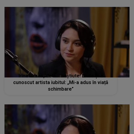
Irina Rimes, detalii neștiute! Unde și-a
cunoscut artista iubitul: „Mi-a adus în viață
schimbare”