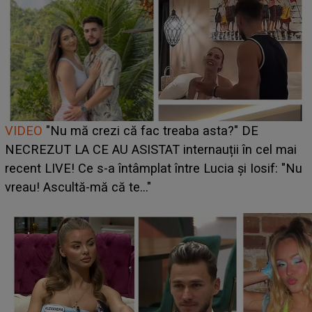
Cine este Bianca, tânăra clujeancă luată pe scenă la
UNTOLD ONE de Zara Larsson? Aceasta a dezvăluit
ce i-a spus artista suedeză în culise: „Nu am fost
pregătită...”