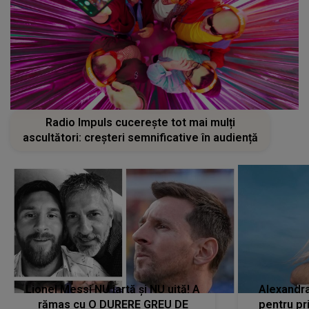
Radio Impuls cucerește tot mai mulți
ascultători: creșteri semnificative în audiență
Lionel Messi NU iartă și NU uită! A
Alexandr
rămas cu O DURERE GREU DE
pentru pr