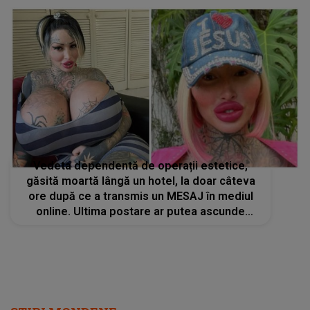
gest, știind că o să fie prins
Vedeta dependentă de operații estetice,
găsită moartă lângă un hotel, la doar câteva
ore după ce a transmis un MESAJ în mediul
online. Ultima postare ar putea ascunde
adevărul din spatele TRAGEDIEI. A fost un
strigăt de ajutor sau a fost premeditată