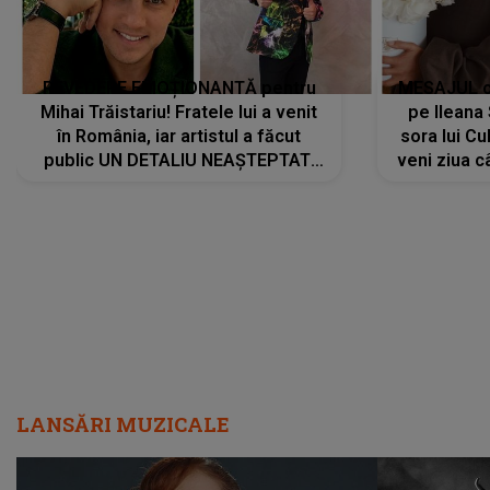
REVEDERE EMOȚIONANTĂ pentru
MESAJUL ca
Mihai Trăistariu! Fratele lui a venit
pe Ilean
în România, iar artistul a făcut
sora lui Cu
public UN DETALIU NEAȘTEPTAT:
veni ziua c
"Nu știu ce să-i zic. Voi ce spuneți
? Să se..."
LANSĂRI MUZICALE