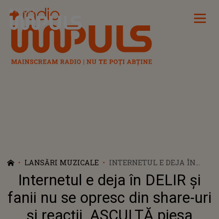
Radio Impuls
LANSĂRI MUZICALE
INTERNETUL E DEJA ÎN
DELIR ȘI FANII NU SE
Internetul e deja în DELIR și
OPRESC DIN SHARE-URI ȘI
REACȚII. ASCULTĂ PIESA
fanii nu se opresc din share-uri
LANSATĂ DE TANIA
și reacții. ASCULTĂ piesa
TURTUREANU ȘI VEZI DE CE