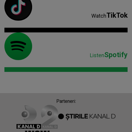
TikTok
Watch
Spotify
Listen
Parteneri: