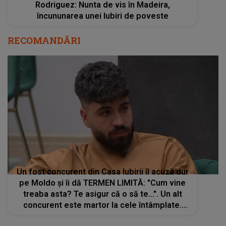
Rodriguez: Nunta de vis în Madeira,
încununarea unei Iubiri de poveste
RECOMANDĂRI
Un fost concurent din Casa Iubirii îl acuză dur
pe Moldo și îi dă TERMEN LIMITĂ: "Cum vine
treaba asta? Te asigur că o să te...". Un alt
concurent este martor la cele întâmplate.
Cum s-a ajuns aici și DE CE a recurs la acest