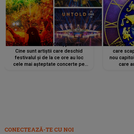
LINE-UP UNTOLD ONE, prima zi.
HOROSCOP 
Cine sunt artiștii care deschid
care scap
festivalul și de la ce ore au loc
nou capitol
cele mai așteptate concerte pe
care a
scena principală?
perioadă 
CONECTEAZĂ-TE CU NOI