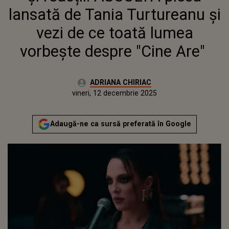
TOATĂ LUMEA VORBEȘTE
lansată de Tania Turtureanu și
DESPRE "CINE ARE"
vezi de ce toată lumea
vorbește despre "Cine Are"
Autor:
ADRIANA CHIRIAC
Publicat:
vineri, 12 decembrie 2025
Actualizat:
vineri, 12 decembrie 2025
Adaugă-ne ca sursă preferată în Google