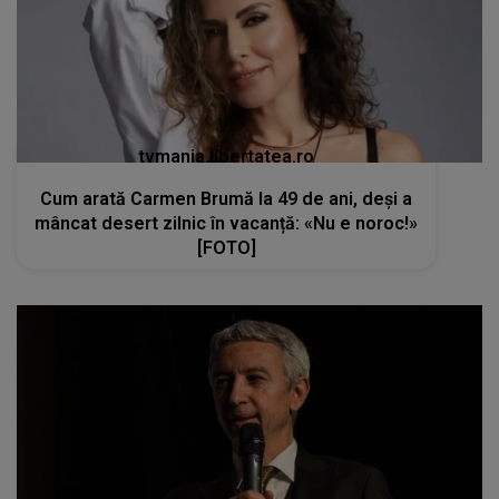
tvmania.libertatea.ro
Cum arată Carmen Brumă la 49 de ani, deși a
mâncat desert zilnic în vacanță: «Nu e noroc!»
[FOTO]