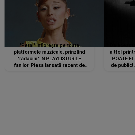
"Petal" înflorește pe toate
De această 
platformele muzicale, prinzând
altfel prin
"rădăcini" ÎN PLAYLISTURILE
POATE FI
fanilor. Piesa lansată recent de
de public!
Ariana Grande îi face pe
a lansat V
ascultători SĂ O ASCULTE PE
REPEAT