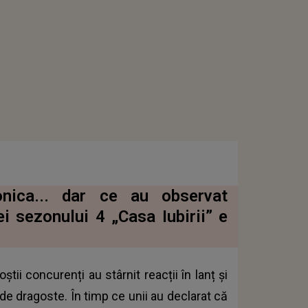
nica... dar ce au observat
ei sezonului 4 „Casa Iubirii” e
tii concurenți au stârnit reacții în lanț și
r de dragoste. În timp ce unii au declarat că