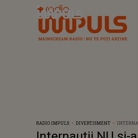
Radio Impuls
RADIO IMPULS
DIVERTISMENT
INTERNA
VENIT ÎN
Internauții NU și-
VĂZUT C