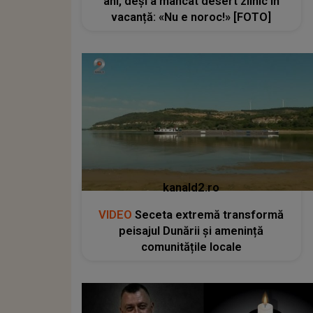
ani, deși a mâncat desert zilnic în
vacanță: «Nu e noroc!» [FOTO]
kanald2.ro
VIDEO
Seceta extremă transformă
peisajul Dunării și amenință
comunitățile locale