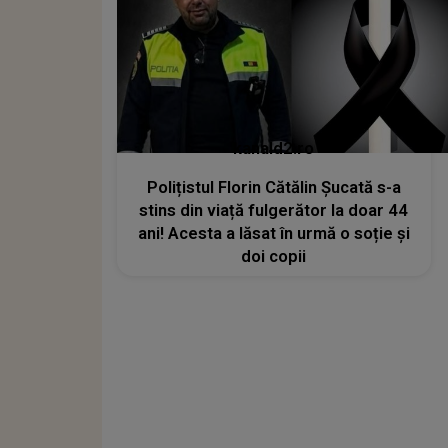
kanald2.ro
Polițistul Florin Cătălin Șucată s-a
stins din viață fulgerător la doar 44
ani! Acesta a lăsat în urmă o soție și
doi copii