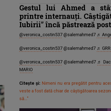
Gestul lui Ahmed a stâr
printre internauți. Câștig
Iubirii” încă păstrează po
@veronica_costin537
@salemahmed7
♬ Ange
@veronica_costin537
@salemahmed7
♬ GRR-
@veronica_costin537
@salemahmed7
♬ Dacă
MARIO
Citește și:
Nimeni nu era pregătit pentru ac
veste a fost dată chiar de câștigătoarea sezonul
să..."