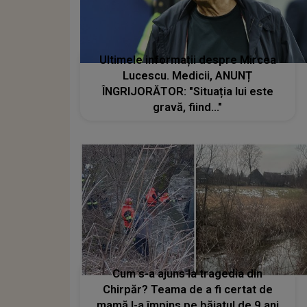
Ultimele informații despre Mircea
Lucescu. Medicii, ANUNȚ
ÎNGRIJORĂTOR: "Situația lui este
gravă, fiind..."
Cum s-a ajuns la tragedia din
Chirpăr? Teama de a fi certat de
mamă l-a împins pe băiatul de 9 ani