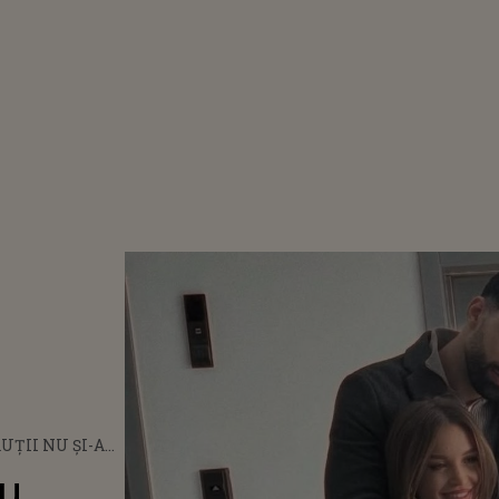
UȚII NU ȘI-AU
 FIRE CÂND AU
au
E A FĂCUT