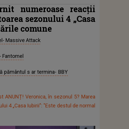
nit numeroase reacții
ătoarea sezonului 4 „Casa
stările comune
l- Massive Attack
 Fantomel
 pământul s ar termina- BBY
est ANUNȚ! Veronica, în sezonul 5? Marea
ui 4 „Casa Iubirii”: "Este destul de normal