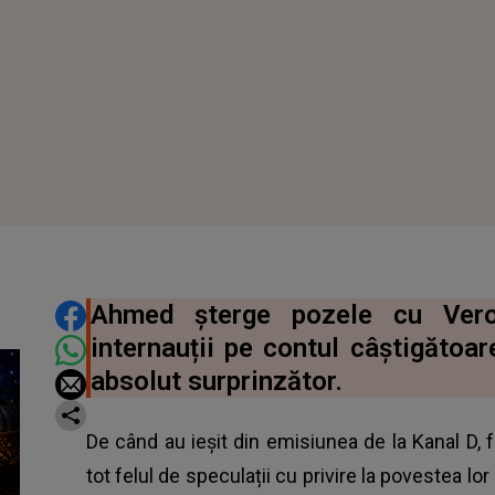
DISTRIBUIE ARTICOLUL
Ahmed șterge pozele cu Vero
internauții pe contul câștigătoar
absolut surprinzător.
De când au ieșit din emisiunea de la Kanal D, foș
tot felul de speculații cu privire la povestea lo