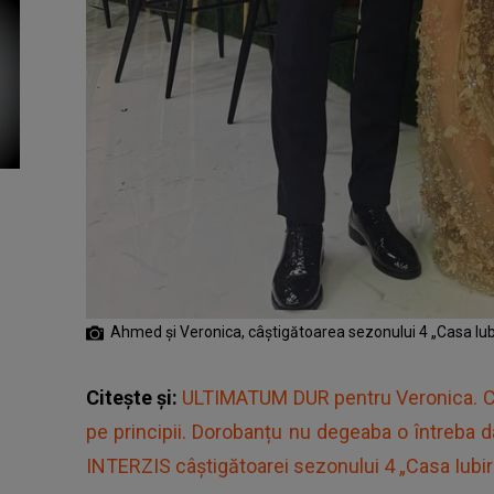
Ahmed și Veronica, câștigătoarea sezonului 4 „Casa Iubi
Citește și:
ULTIMATUM DUR pentru Veronica. Cei 
pe principii. Dorobanțu nu degeaba o întreba 
INTERZIS câștigătoarei sezonului 4 „Casa Iubirii”