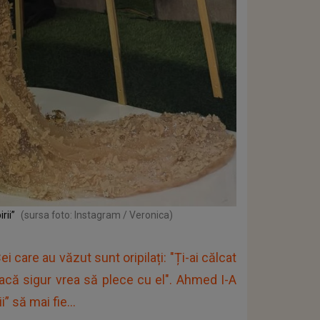
rii”
(sursa foto: Instagram / Veronica)
care au văzut sunt oripilați: "Ți-ai călcat
dacă sigur vrea să plece cu el". Ahmed I-A
 să mai fie...