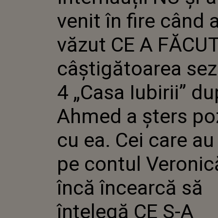
CÂȘTIGĂ
venit în fire când 
SEZONULU
IUBIRII”
AHMED A
văzut CE A FĂCU
CU EA. C
INTRAT 
câștigătoarea sez
VERONIC
ÎNCEARC
CE S-A Î
4 „Casa Iubirii” d
Ahmed a șters po
cu ea. Cei care au 
pe contul Veronic
încă încearcă să
înțelegă CE S-A