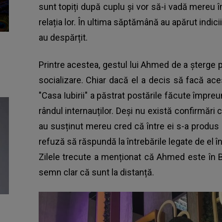
sunt topiți după cuplu și vor să-i vadă mereu î
relația lor. În ultima săptămână au apărut indic
au despărțit.
Printre acestea, gestul lui Ahmed de a șterge 
socializare. Chiar dacă el a decis să facă ac
"Casa Iubirii" a păstrat postările făcute împreu
rândul internauților. Deși nu există confirmări 
au susținut mereu cred că între ei s-a produs
refuză să răspundă la întrebările legate de el în 
Zilele trecute a menționat că
Ahmed este în B
semn clar că sunt la distanță.