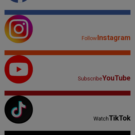
Instagram
Follow
YouTube
Subscribe
TikTok
Watch