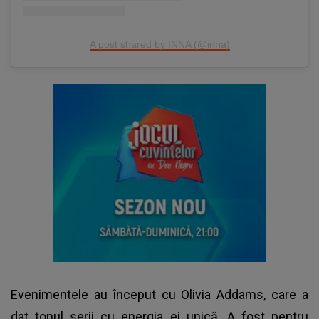
A post shared by INNA (@inna)
Evenimentele au început cu Olivia Addams, care a
dat tonul serii cu energia ei unică. A fost pentru