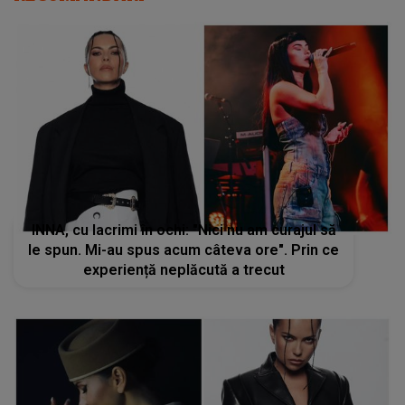
INNA, cu lacrimi în ochi: "Nici nu am curajul să
le spun. Mi-au spus acum câteva ore". Prin ce
experiență neplăcută a trecut