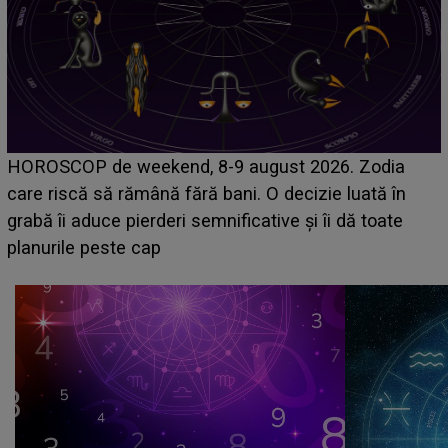
Emanuel a ținut ACEST DETALIU ASCUNS până
acum! În fața Alexandrei, concurentul din Casa Iubirii
face o MĂRTURISIRE NEAȘTEPTATĂ despre mama
sa: "I-am spus și ei în față, eu nu te iubesc pentru
că..."