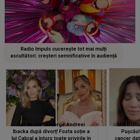
Radio Impuls cucerește tot mai mulți
ascultători: creșteri semnificative în audiență
Cât de bine îi merge Andreei
MĂRTURIA
Ibacka după divorț! Fosta soție a
Pușcău!
lui Cabral a întors toate privirile în
cancer dato