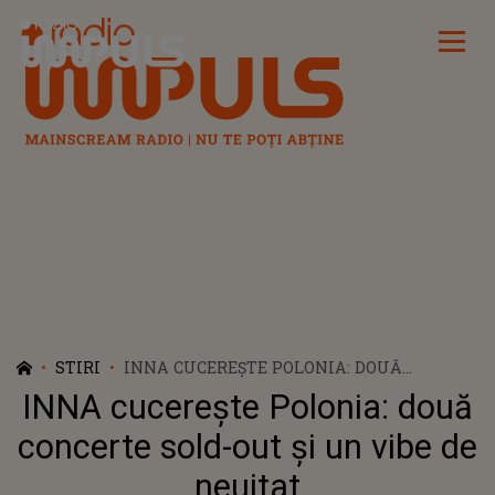
Radio Impuls
STIRI
INNA CUCEREȘTE POLONIA: DOUĂ
CONCERTE SOLD-OUT ȘI UN VIBE DE
INNA cucerește Polonia: două
NEUITAT
concerte sold-out și un vibe de
neuitat