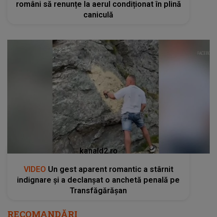
români să renunțe la aerul condiționat în plină
caniculă
kanald2.ro
VIDEO
Un gest aparent romantic a stârnit
indignare și a declanșat o anchetă penală pe
Transfăgărășan
RECOMANDĂRI