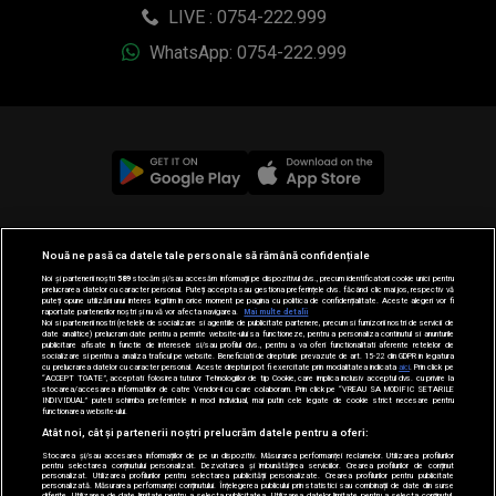
LIVE : 0754-222.999
WhatsApp: 0754-222.999
© 2019-2026 DOGAN MEDIA INTERNATIONAL SA, Toate
Nouă ne pasă ca datele tale personale să rămână confidențiale
drepturile rezervate.
Noi și partenerii noștri
589
stocăm și/sau accesăm informații pe dispozitivul dvs., precum identificatorii cookie unici pentru
prelucrarea datelor cu caracter personal. Puteți accepta sau gestiona preferințele dvs. făcând clic mai jos, respectiv vă
puteți opune utilizării unui interes legitim în orice moment pe pagina cu politica de confidențialitate. Aceste alegeri vor fi
raportate partenerilor noștri și nu vă vor afecta navigarea.
Mai multe detalii
Noi si partenerii nostri (retelele de socializare si agentiile de publicitate partenere, precum si furnizorii nostri de servicii de
date analitice) prelucram date pentru a permite website-ului sa functioneze, pentru a personaliza continutul si anunturile
publicitare afisate in functie de interesele si/sau profilul dvs., pentru a va oferi functionalitati aferente retelelor de
socializare si pentru a analiza traficul pe website. Beneficiati de drepturile prevazute de art. 15-22 din GDPR in legatura
cu prelucrarea datelor cu caracter personal. Aceste drepturi pot fi exercitate prin modalitatea indicata
aici
. Prin click pe
“ACCEPT TOATE”, acceptati folosirea tuturor Tehnologiilor de tip Cookie, care implica inclusiv acceptul dvs. cu privire la
stocarea/accesarea informatiilor de catre Vendor-ii cu care colaboram. Prin click pe “VREAU SA MODIFIC SETARILE
INDIVIDUAL” puteti schimba preferintele in mod individual, mai putin cele legate de cookie strict necesare pentru
functionarea website-ului.
Atât noi, cât și partenerii noștri prelucrăm datele pentru a oferi:
Stocarea și/sau accesarea informațiilor de pe un dispozitiv. Măsurarea performanței reclamelor. Utilizarea profilurilor
pentru selectarea conținutului personalizat. Dezvoltarea și îmbunătățirea serviciilor. Crearea profilurilor de conținut
personalizat. Utilizarea profilurilor pentru selectarea publicității personalizate. Crearea profilurilor pentru publicitate
personalizată. Măsurarea performanței conținutului. Înțelegerea publicului prin statistici sau combinații de date din surse
diferite. Utilizarea de date limitate pentru a selecta publicitatea. Utilizarea datelor limitate pentru a selecta conținutul.