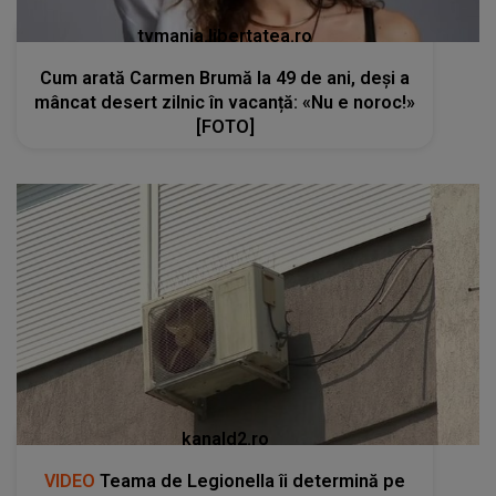
tvmania.libertatea.ro
Cum arată Carmen Brumă la 49 de ani, deși a
mâncat desert zilnic în vacanță: «Nu e noroc!»
[FOTO]
kanald2.ro
VIDEO
Teama de Legionella îi determină pe