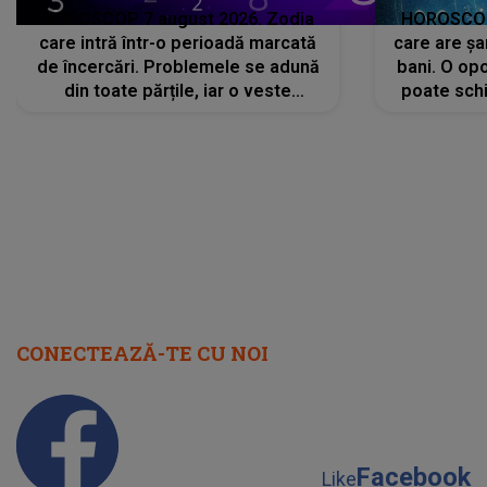
HOROSCOP 7 august 2026. Zodia
HOROSCOP 
care intră într-o perioadă marcată
care are șa
de încercări. Problemele se adună
bani. O opo
din toate părțile, iar o veste
poate schi
neașteptată îi dă planurile peste
la
cap
CONECTEAZĂ-TE CU NOI
Facebook
Like