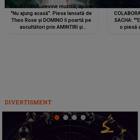
Când DORUL devine muzică, apare
Armin 
"Nu ajung acasă". Piesa lansată de
COLABORAR
Theo Rose și DOMINO îi poartă pe
SACHA: ""E
ascultători prin AMINTIRI și
o piesă 
REGĂSIRI, iar drumul emoțiilor
imediat pre
trece prin sufletul publicului:
cu mine șt
"Pentru toți cei care au plecat
păstrăm do
departe ca să le fie mai bine"
DIVERTISMENT