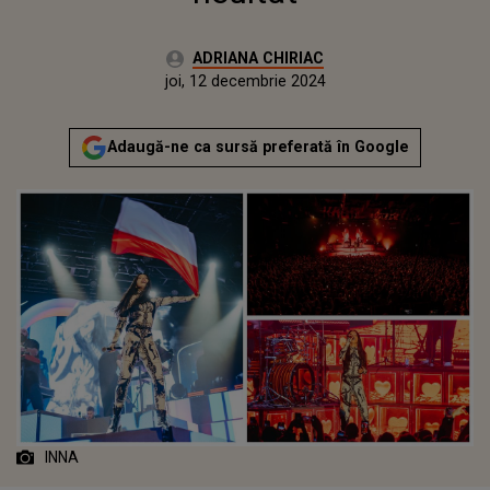
Autor:
ADRIANA CHIRIAC
Publicat:
joi, 12 decembrie 2024
Actualizat:
joi, 12 decembrie 2024
Adaugă-ne ca sursă preferată în Google
INNA