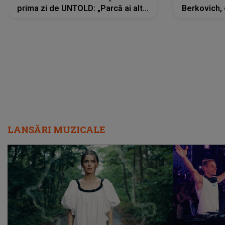
prima zi de UNTOLD: „Parcă ai altă
Berkovich, 
strălucire, emani putere,
accident ru
încredere, siguranță...”
Dacă nu 
LANSĂRI MUZICALE