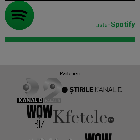
Spotify
Listen
Parteneri: