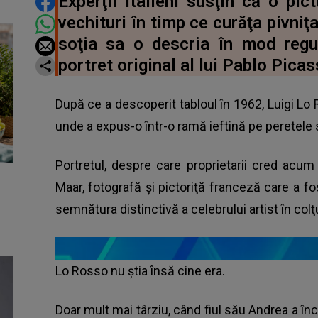
DISTRIBUIE ARTICOLUL
Experţii italieni susţin că o pi
vechituri în timp ce curăţa pivniţ
soţia sa o descria în mod regul
portret original al lui Pablo Pica
După ce a descoperit tabloul în 1962, Luigi Lo
unde a expus-o într-o ramă ieftină pe peretele 
Portretul, despre care proprietarii cred acu
Maar, fotografă şi pictoriţă franceză care a f
semnătura distinctivă a celebrului artist în colţ
Lo Rosso nu ştia însă cine era.
Doar mult mai târziu, când fiul său Andrea a în