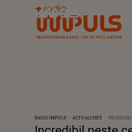
Radio Impuls
RADIO IMPULS
ACTUALITATE
INCREDIBI
DAT UN NE
Incredibil peste c
TIMP CE F