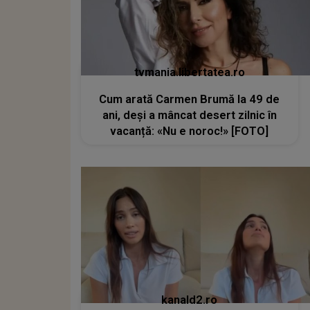
tvmania.libertatea.ro
Cum arată Carmen Brumă la 49 de
ani, deși a mâncat desert zilnic în
vacanță: «Nu e noroc!» [FOTO]
kanald2.ro