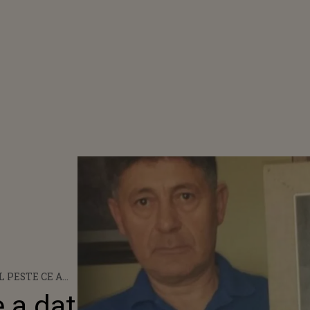
L PESTE CE A
GUSTOR ÎN
e a dat
ĂCEA CURAT ÎN