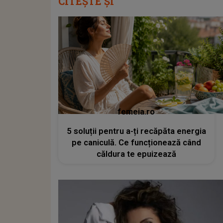
CITEȘTE ȘI
femeia.ro
5 soluții pentru a-ți recăpăta energia
pe caniculă. Ce funcționează când
căldura te epuizează