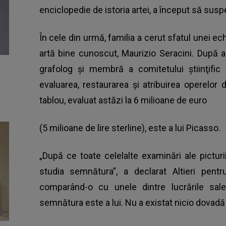
enciclopedie de istoria artei, a început să sus
În cele din urmă, familia a cerut sfatul unei ech
artă bine cunoscut, Maurizio Seracini. După an
grafolog şi membră a comitetului ştiinţific
evaluarea, restaurarea şi atribuirea operelo
tablou, evaluat astăzi la 6 milioane de euro
(5 milioane de lire sterline), este a lui Picasso.
„După ce toate celelalte examinări ale pictur
studia semnătura”, a declarat Altieri pent
comparând-o cu unele dintre lucrările sale
semnătura este a lui. Nu a existat nicio dovadă 