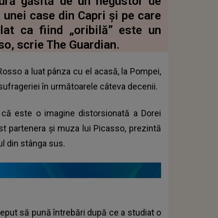
ctură găsită de un negustor de
a unei case din Capri şi pe care
at ca fiind „oribilă” este un
sso, scrie The Guardian.
 Rosso a luat pânza cu el acasă, la Pompei,
sufrageriei în următoarele câteva decenii.
m că este o imagine distorsionată a Dorei
ost partenera şi muza lui Picasso, prezintă
ul din stânga sus.
ceput să pună întrebări după ce a studiat o