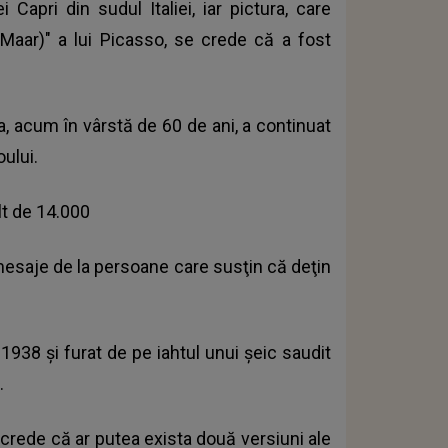
 Capri din sudul Italiei, iar pictura, care
aar)" a lui Picasso, se crede că a fost
a, acum în vârstă de 60 de ani, a continuat
ului.
lt de 14.000
 mesaje de la persoane care susţin că deţin
1938 şi furat de pe iahtul unui şeic saudit
.
 crede că ar putea exista două versiuni ale