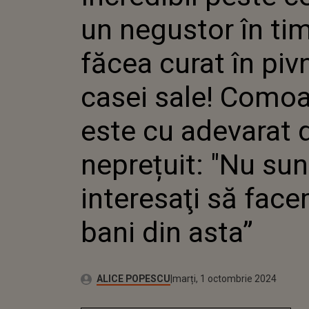
PIVNIȚA CA
un negustor în ti
COMOARA 
ADEVARAT 
"NU SUNT
făcea curat în piv
SĂ FACEM 
casei sale! Como
este cu adevarat 
neprețuit: "Nu su
interesaţi să fac
bani din asta”
Publicat:
Autor:
marți, 1 octombrie 2024
Actualizat:
ALICE POPESCU
marți, 1 octombrie 2024