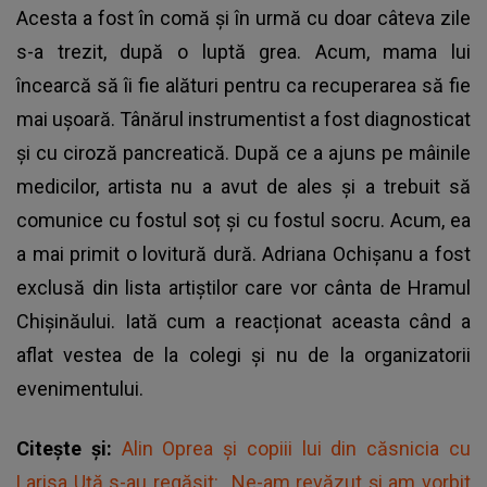
Acesta a fost în comă și în urmă cu doar câteva zile
s-a trezit, după o luptă grea. Acum, mama lui
încearcă să îi fie alături pentru ca recuperarea să fie
mai ușoară. Tânărul instrumentist a fost diagnosticat
și cu ciroză pancreatică. După ce a ajuns pe mâinile
medicilor, artista nu a avut de ales și a trebuit să
comunice cu fostul soț și cu fostul socru. Acum, ea
a mai primit o lovitură dură. Adriana Ochișanu a fost
exclusă din lista artiștilor care vor cânta de Hramul
Chișinăului. Iată cum a reacționat aceasta când a
aflat vestea de la colegi și nu de la organizatorii
evenimentului.
Citește și:
Alin Oprea și copiii lui din căsnicia cu
Larisa Uță s-au regăsit: „Ne-am revăzut și am vorbit