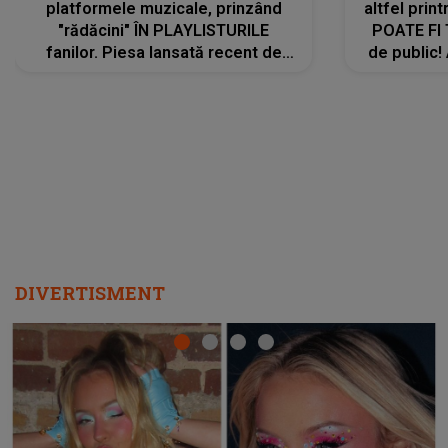
platformele muzicale, prinzând
altfel prin
"rădăcini" ÎN PLAYLISTURILE
POATE FI
fanilor. Piesa lansată recent de
de public!
Ariana Grande îi face pe
a lansat V
ascultători SĂ O ASCULTE PE
REPEAT
DIVERTISMENT