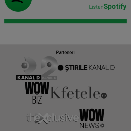
Spotify
Listen
Parteneri: