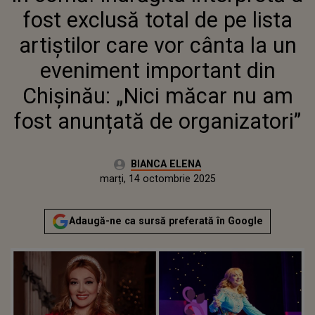
CÂNTA LA UN EVENIMENT
fost exclusă total de pe lista
IMPORTANT DIN CHIȘINĂU:
„NICI MĂCAR NU AM FOST
artiștilor care vor cânta la un
ANUNȚATĂ DE ORGANIZATORI”
eveniment important din
Chișinău: „Nici măcar nu am
fost anunțată de organizatori”
Autor:
BIANCA ELENA
Publicat:
marți, 14 octombrie 2025
Actualizat:
marți, 14 octombrie 2025
Adaugă-ne ca sursă preferată în Google