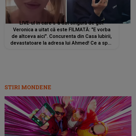
LIVE-ul în care s-a dat singură de gol!
Veronica a uitat că este FILMATĂ: "E vorba
de altceva aici". Concurenta din Casa Iubirii,
devastatoare la adresa lui Ahmed! Ce a spus
l-a făcut de rușine în fața tuturor. Toți au auzit
ce NU trebuia să se audă
STIRI MONDENE