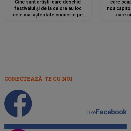
Cine sunt artiștii care deschid
care scap
festivalul și de la ce ore au loc
nou capitol
cele mai așteptate concerte pe
care a
scena principală?
perioadă 
CONECTEAZĂ-TE CU NOI
Facebook
Like