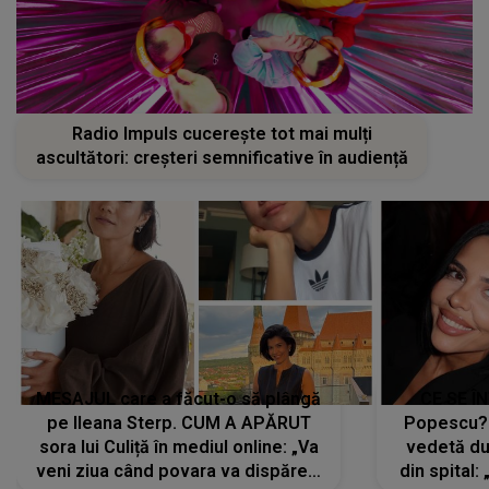
Radio Impuls cucerește tot mai mulți
ascultători: creșteri semnificative în audiență
MESAJUL care a făcut-o să plângă
CE SE Î
pe Ileana Sterp. CUM A APĂRUT
Popescu?
sora lui Culiță în mediul online: „Va
vedetă du
veni ziua când povara va dispărea,
din spital: