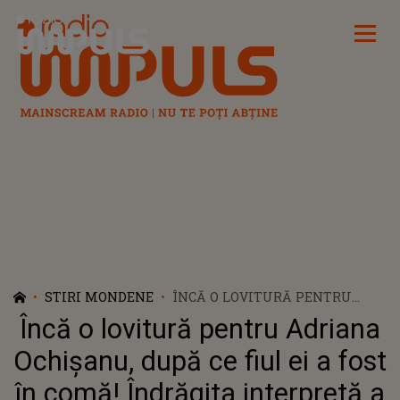
Radio Impuls
STIRI MONDENE
ÎNCĂ O LOVITURĂ PENTRU
ADRIANA OCHIȘANU, DUPĂ CE
Încă o lovitură pentru Adriana
FIUL EI A FOST ÎN COMĂ!
ÎNDRĂGITA INTERPRETĂ A
Ochișanu, după ce fiul ei a fost
FOST EXCLUSĂ TOTAL DE PE
în comă! Îndrăgita interpretă a
LISTA ARTIȘTILOR CARE VOR