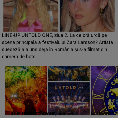
Ce a dezvăluit noua concurentă din "Casa Iubirii" l-a
luat prin surprindere pe Emanuel. CINE ESTE
BĂIATUL VIZAT de Alexandra?! Aflându-se în fața
faptului împlinit, A RECUNOSCUT IMEDIAT: "Am
avut..."
LINE-UP UNTOLD ONE, prima zi.
HOROSCOP 