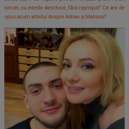
sincer, cu inimile deschise, fără reproșuri” Ce are de
spus acum artistul despre Adrian și Melissa?