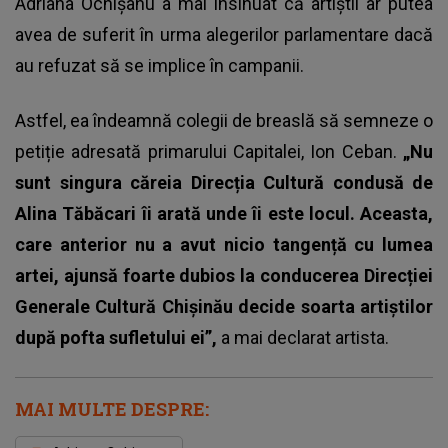
Adriana Ochișanu a mai insinuat că artiștii ar putea
avea de suferit în urma alegerilor parlamentare dacă
au refuzat să se implice în campanii.
Astfel, ea îndeamnă colegii de breaslă să semneze o
petiție adresată primarului Capitalei, Ion Ceban.
„Nu
sunt singura căreia Direcția Cultură condusă de
Alina Tăbăcari îi arată unde îi este locul. Aceasta,
care anterior nu a avut nicio tangență cu lumea
artei, ajunsă foarte dubios la conducerea Direcției
Generale Cultură Chișinău decide soarta artiștilor
după pofta sufletului ei”,
a mai declarat
artista
.
MAI MULTE DESPRE: