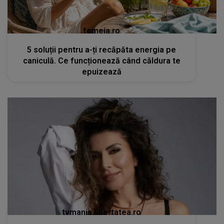
femeia.ro
5 soluții pentru a-ți recăpăta energia pe
caniculă. Ce funcționează când căldura te
epuizează
tvmania.libertatea.ro