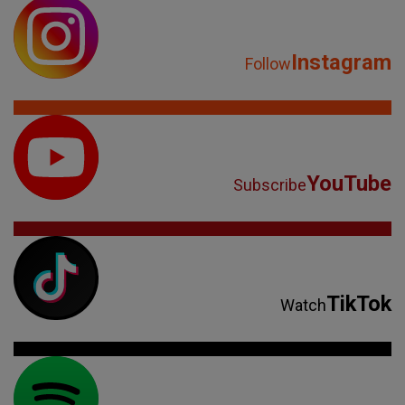
Instagram
Follow
YouTube
Subscribe
TikTok
Watch