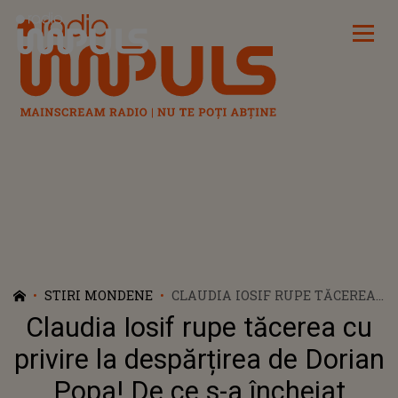
Radio Impuls
STIRI MONDENE
CLAUDIA IOSIF RUPE TĂCEREA
CU PRIVIRE LA DESPĂRȚIREA
Claudia Iosif rupe tăcerea cu
DE DORIAN POPA! DE CE S-A
ÎNCHEIAT RELAȚIA CU
privire la despărțirea de Dorian
ARTISTUL: ”NE-AM PIERDUT”
Popa! De ce s-a încheiat