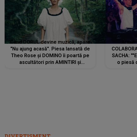
Când DORUL devine muzică, apare
Armin 
"Nu ajung acasă". Piesa lansată de
COLABORAR
Theo Rose și DOMINO îi poartă pe
SACHA: ""E
ascultători prin AMINTIRI și
o piesă 
REGĂSIRI, iar drumul emoțiilor
imediat pre
trece prin sufletul publicului:
cu mine șt
"Pentru toți cei care au plecat
păstrăm do
departe ca să le fie mai bine"
DIVERTISMENT