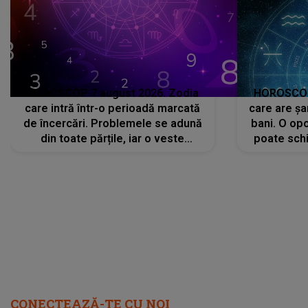
HOROSCOP 7 august 2026. Zodia
HOROSCOP 
care intră într-o perioadă marcată
care are șa
de încercări. Problemele se adună
bani. O opo
din toate părțile, iar o veste
poate schi
neașteptată îi dă planurile peste
la
cap
CONECTEAZĂ-TE CU NOI