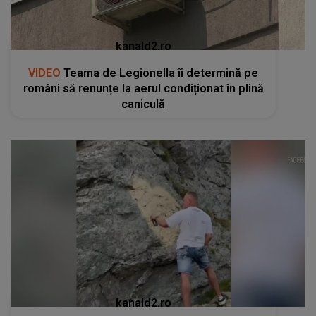
kanald2.ro
VIDEO
Teama de Legionella îi determină pe
români să renunțe la aerul condiționat în plină
caniculă
kanald2.ro