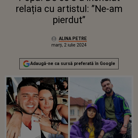
relația cu artistul: ”Ne-am
pierdut”
Autor:
ALINA PETRE
Publicat:
marți, 2 iulie 2024
Actualizat:
marți, 2 iulie 2024
Adaugă-ne ca sursă preferată în Google