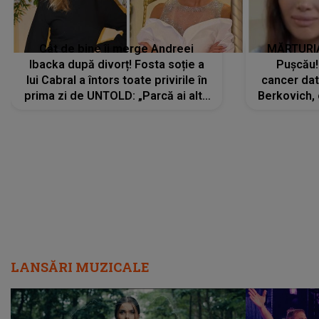
Cât de bine îi merge Andreei
MĂRTURIA
Ibacka după divorț! Fosta soție a
Pușcău!
lui Cabral a întors toate privirile în
cancer dato
prima zi de UNTOLD: „Parcă ai altă
Berkovich, 
strălucire, emani putere,
accident ru
încredere, siguranță...”
Dacă nu 
LANSĂRI MUZICALE