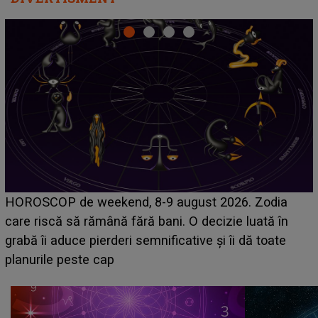
Emanuel a ținut ACEST DETALIU ASCUNS până
acum! În fața Alexandrei, concurentul din Casa Iubirii
face o MĂRTURISIRE NEAȘTEPTATĂ despre mama
sa: "I-am spus și ei în față, eu nu te iubesc pentru
că..."