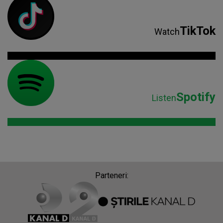
TikTok
Watch
Spotify
Listen
Parteneri: