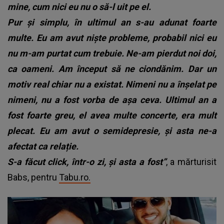
mine, cum nici eu nu o să-l uit pe el.
Pur și simplu, în ultimul an s-au adunat foarte
multe. Eu am avut niște probleme, probabil nici eu
nu m-am purtat cum trebuie. Ne-am pierdut noi doi,
ca oameni. Am început să ne ciondănim. Dar un
motiv real chiar nu a existat. Nimeni nu a înșelat pe
nimeni, nu a fost vorba de așa ceva. Ultimul an a
fost foarte greu, el avea multe concerte, era mult
plecat. Eu am avut o semidepresie, și asta ne-a
afectat ca relație.
S-a făcut click, într-o zi, și asta a fost”
, a mărturisit
Babs, pentru
Tabu.ro.