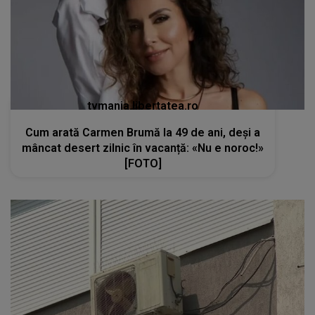
tvmania.libertatea.ro
Cum arată Carmen Brumă la 49 de ani, deși a
mâncat desert zilnic în vacanță: «Nu e noroc!»
[FOTO]