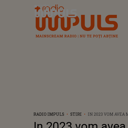
Radio Impuls
RADIO IMPULS
STIRI
IN 2023 VOM AVEA
CÂND POȚI SOLICI
In 2023 vom avea
ZILE SUPLIMENTAR