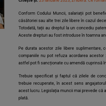
Citește și:
23 ianuarie 2023, zi liberă: Ce româ
Conform Codului Muncii, salariații pot benefic
căsătoriei sau alte trei zile libere în cazul dec
Totodată, tații au dreptul la un concediu patern
Aceste drepturi au fost introduse în toamna anul
Pe durata acestor zile libere suplimentare,
companiile nu pot refuza acordarea acestor 
astfel pot fi sancționate cu amendă cuprinsă în
Trebuie specificat și faptul că zilele de con
trebuie recuperate, în acest sens angajatoru
acest lucru. Legislația muncii mai prevede că an
plată.