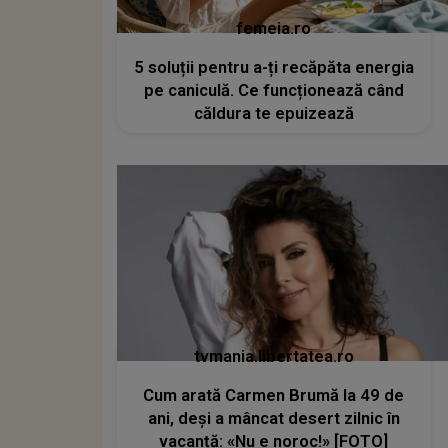
femeia.ro
5 soluții pentru a-ți recăpăta energia
pe caniculă. Ce funcționează când
căldura te epuizează
tvmania.libertatea.ro
Cum arată Carmen Brumă la 49 de
ani, deși a mâncat desert zilnic în
vacanță: «Nu e noroc!» [FOTO]