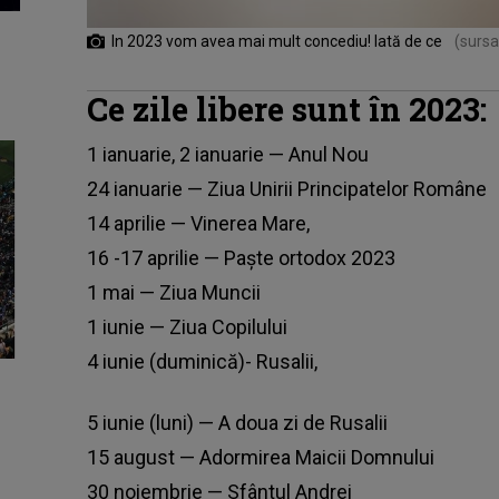
In 2023 vom avea mai mult concediu! Iată de ce
(sursa
Ce zile libere sunt în 2023:
1 ianuarie, 2 ianuarie — Anul Nou
24 ianuarie — Ziua Unirii Principatelor Române
14 aprilie — Vinerea Mare,
16 -17 aprilie — Paște ortodox 2023
1 mai — Ziua Muncii
1 iunie — Ziua Copilului
4 iunie (duminică)- Rusalii,
5 iunie (luni) — A doua zi de Rusalii
15 august — Adormirea Maicii Domnului
30 noiembrie — Sfântul Andrei