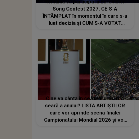
România va participa la Eurovision
Song Contest 2027. CE S-A
ÎNTÂMPLAT în momentul în care s-a
luat decizia și CUM S-A VOTAT
revenirea în concurs: "Reprezintă un
proiect strategic de..."
Cine va cânta în cea mai urmărită
seară a anului? LISTA ARTIȘTILOR
care vor aprinde scena finalei
Campionatului Mondial 2026 și vor
transforma SEARA TROFEULUI într-
un show de neuitat: "Ceremonia de