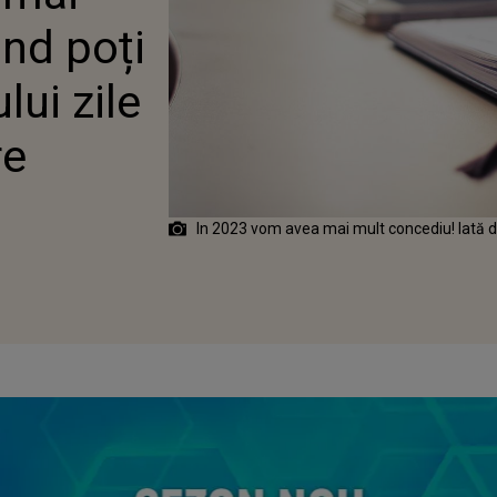
nd poți
lui zile
re
In 2023 vom avea mai mult concediu! Iată 