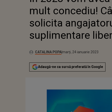
mult concediu! Câ
solicita angajatoru
suplimentare libe
Autor:
Publicat:
CATALINA POPA
marți, 24 ianuarie 2023
Adaugă-ne ca sursă preferată în Google