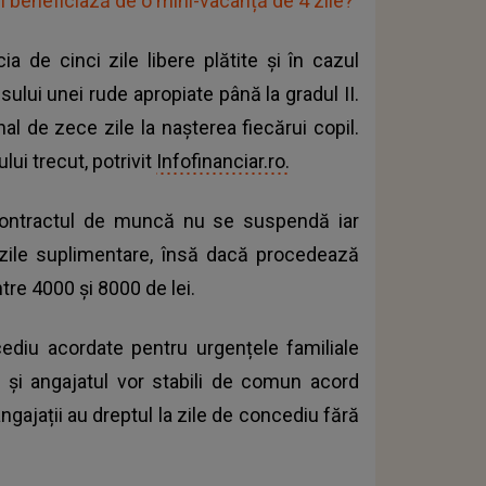
ni beneficiază de o mini-vacanță de 4 zile?
ia de cinci zile libere plătite și în cazul
esului unei rude apropiate până la gradul II.
al de zece zile la nașterea fiecărui copil.
ui trecut, potrivit
Infofinanciar.ro.
 contractul de muncă nu se suspendă iar
zile suplimentare, însă dacă procedează
tre 4000 și 8000 de lei.
cediu acordate pentru urgențele familiale
l și angajatul vor stabili de comun acord
gajații au dreptul la zile de concediu fără