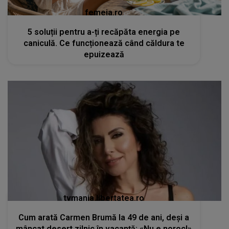
femeia.ro
5 soluții pentru a-ți recăpăta energia pe
caniculă. Ce funcționează când căldura te
epuizează
tvmania.libertatea.ro
Cum arată Carmen Brumă la 49 de ani, deși a
mâncat desert zilnic în vacanță: «Nu e noroc!»