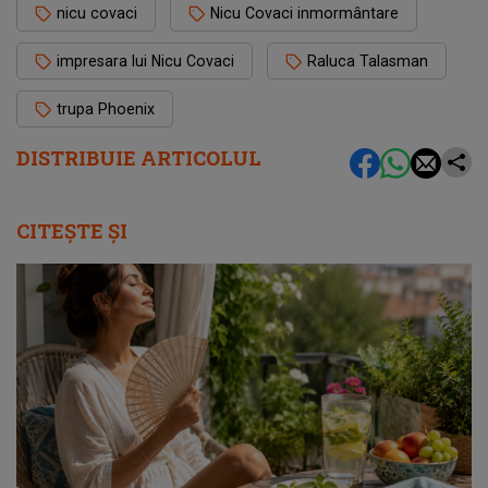
nicu covaci
Nicu Covaci inmormântare
impresara lui Nicu Covaci
Raluca Talasman
trupa Phoenix
DISTRIBUIE ARTICOLUL
CITEȘTE ȘI