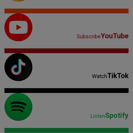
YouTube
Subscribe
TikTok
Watch
Spotify
Listen