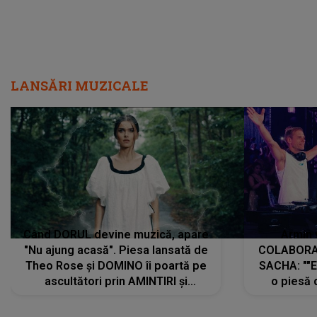
LANSĂRI MUZICALE
Când DORUL devine muzică, apare
Armin 
"Nu ajung acasă". Piesa lansată de
COLABORAR
Theo Rose și DOMINO îi poartă pe
SACHA: ""E
ascultători prin AMINTIRI și
o piesă 
REGĂSIRI, iar drumul emoțiilor
imediat pre
trece prin sufletul publicului:
cu mine șt