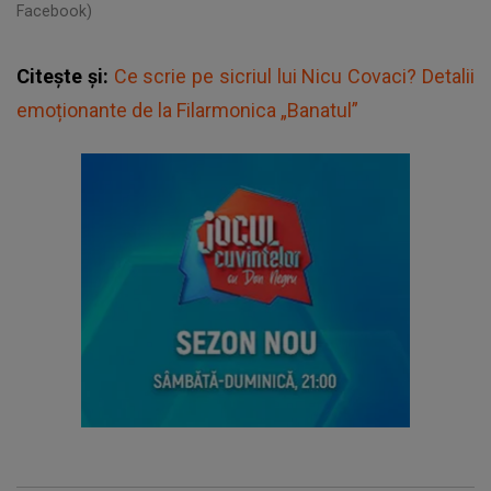
Facebook)
Citește și:
Ce scrie pe sicriul lui Nicu Covaci? Detalii
emoționante de la Filarmonica „Banatul”