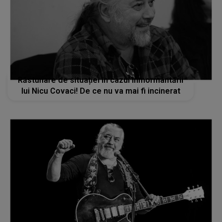
Răstunare de situației în cazul înmormântării
lui Nicu Covaci! De ce nu va mai fi incinerat