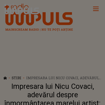
Radio Impuls
STIRI
IMPRESARA LUI NICU COVACI, ADEVĂRUL
DESPRE ÎNMORMÂNTAREA MARELUI
Impresara lui Nicu Covaci,
ARTIST: ”NU S-A PUS PROBLEMA
VREODATĂ DE INCINERARE”
adevărul despre
înmormântarea marelui artist: