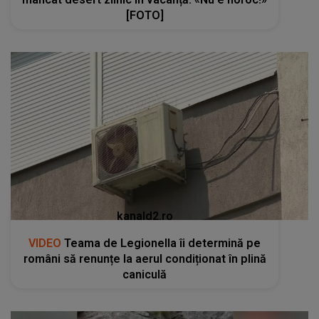
[FOTO]
kanald2.ro
VIDEO
Teama de Legionella îi determină pe
români să renunțe la aerul condiționat în plină
caniculă