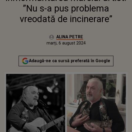
”Nu s-a pus problema
vreodată de incinerare”
Autor:
ALINA PETRE
Publicat:
marți, 6 august 2024
Adaugă-ne ca sursă preferată în Google