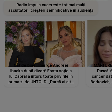
Radio Impuls cucerește tot mai mulți
ascultători: creșteri semnificative în audiență
Cât de bine îi merge Andreei
MĂRTURIA
Ibacka după divorț! Fosta soție a
Pușcău!
lui Cabral a întors toate privirile în
cancer dato
prima zi de UNTOLD: „Parcă ai altă
Berkovich, 
strălucire, emani putere,
accident ru
încredere, siguranță...”
Dacă nu 