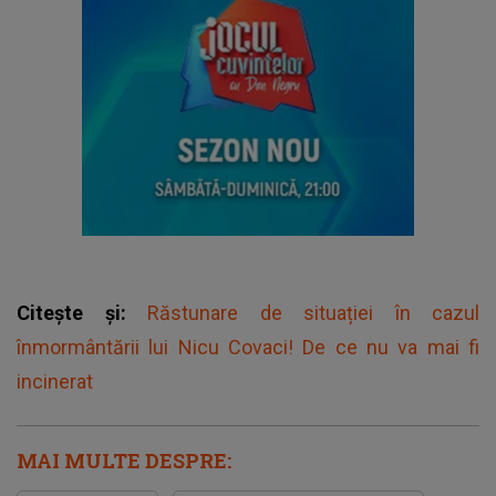
Citește și:
Răstunare de situației în cazul
înmormântării lui Nicu Covaci! De ce nu va mai fi
incinerat
MAI MULTE DESPRE: