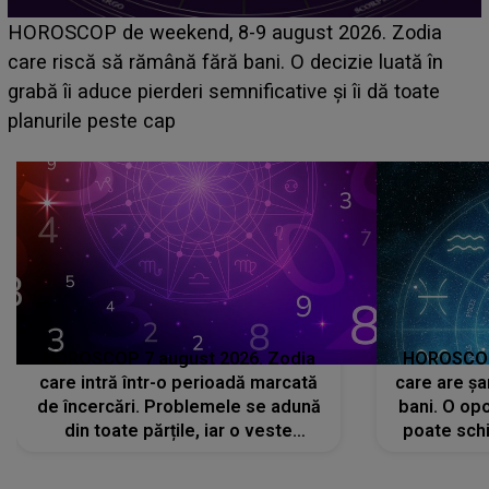
Emanuel a ținut ACEST DETALIU ASCUNS până
acum! În fața Alexandrei, concurentul din Casa Iubirii
face o MĂRTURISIRE NEAȘTEPTATĂ despre mama
sa: "I-am spus și ei în față, eu nu te iubesc pentru
că..."
HOROSCOP 7 august 2026. Zodia
HOROSCOP 
care intră într-o perioadă marcată
care are șa
de încercări. Problemele se adună
bani. O opo
din toate părțile, iar o veste
poate schi
neașteptată îi dă planurile peste
la
cap