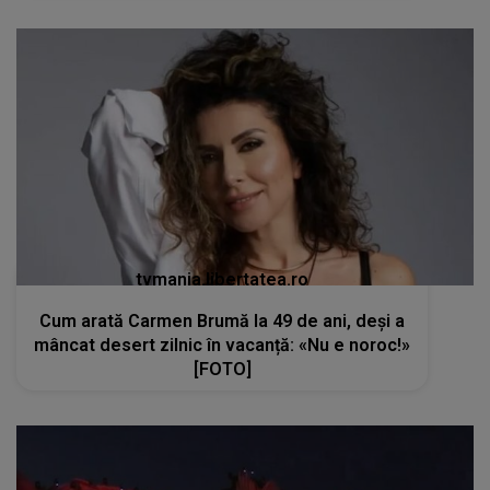
tvmania.libertatea.ro
Cum arată Carmen Brumă la 49 de ani, deși a
mâncat desert zilnic în vacanță: «Nu e noroc!»
[FOTO]