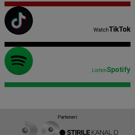
TikTok
Watch
Spotify
Listen
Parteneri: