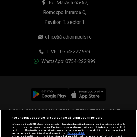
Bd. Mărăști 65-67,
Romexpo Intrarea C,
Pavilion T, sector 1
office@radioimpuls.ro
LIVE : 0754-222.999
WhatsApp: 0754-222.999
© 2019-2026 DOGAN MEDIA INTERNATIONAL SA, Toate
Nouă ne pasă ca datele tale personale să rămână confidențiale
drepturile rezervate.
Noi și partenerii noștri
589
stocăm și/sau accesăm informații pe dispozitivul dvs., precum identificatorii cookie unici pentru
prelucrarea datelor cu caracter personal. Puteți accepta sau gestiona preferințele dvs. făcând clic mai jos, respectiv vă
puteți opune utilizării unui interes legitim în orice moment pe pagina cu politica de confidențialitate. Aceste alegeri vor fi
raportate partenerilor noștri și nu vă vor afecta navigarea.
Mai multe detalii
Noi si partenerii nostri (retelele de socializare si agentiile de publicitate partenere, precum si furnizorii nostri de servicii de