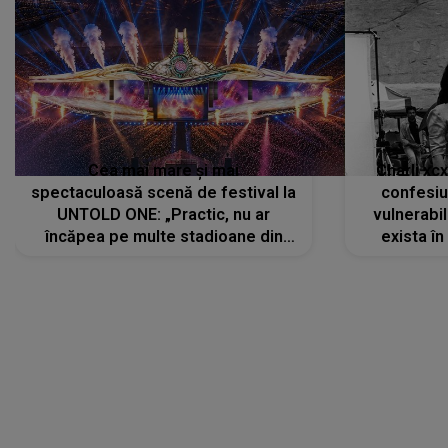
Cea mai mare și mai
Charli xc
spectaculoasă scenă de festival la
confesiu
UNTOLD ONE: „Practic, nu ar
vulnerabil
încăpea pe multe stadioane din
exista în
lume”. Evenimentul începe joi, 6
august 2026