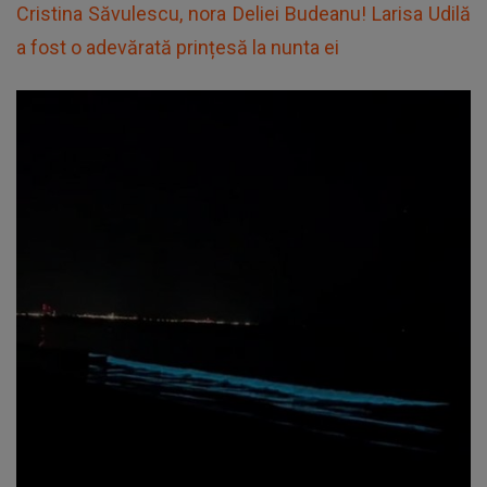
Cristina Săvulescu, nora Deliei Budeanu! Larisa Udilă
a fost o adevărată prințesă la nunta ei