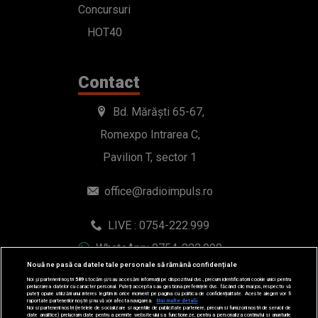
Concursuri
HOT40
Contact
Bd. Mărăști 65-67,
Romexpo Intrarea C,
Pavilion T, sector 1
office@radioimpuls.ro
LIVE : 0754-222.999
WhatsApp: 0754-222.999
Nouă ne pasă ca datele tale personale să rămână confidențiale
Noi și partenerii noștri
589
stocăm și/sau accesăm informații pe dispozitivul dvs., precum identificatorii cookie unici pentru
prelucrarea datelor cu caracter personal. Puteți accepta sau gestiona preferințele dvs. făcând clic mai jos, respectiv vă
puteți opune utilizării unui interes legitim în orice moment pe pagina cu politica de confidențialitate. Aceste alegeri vor fi
raportate partenerilor noștri și nu vă vor afecta navigarea.
Mai multe detalii
Noi si partenerii nostri (retelele de socializare si agentiile de publicitate partenere, precum si furnizorii nostri de servicii de
date analitice) prelucram date pentru a permite website-ului sa functioneze, pentru a personaliza continutul si anunturile