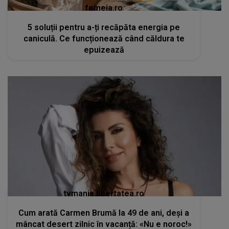
femeia.ro
5 soluții pentru a-ți recăpăta energia pe
caniculă. Ce funcționează când căldura te
epuizează
tvmania.libertatea.ro
Cum arată Carmen Brumă la 49 de ani, deși a
mâncat desert zilnic în vacanță: «Nu e noroc!»