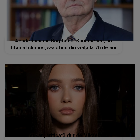
Academicianul Bogdan C. Simionescu, un
titan al chimiei, s-a stins din viață la 76 de ani
Alina Ceușan, criticată dur de Mikaela Albu