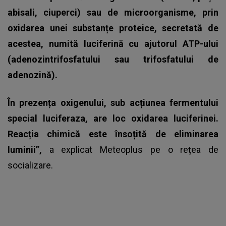
abisali, ciuperci) sau de microorganisme, prin
oxidarea unei substanțe proteice, secretată de
acestea, numită luciferină cu ajutorul ATP-ului
(adenozintrifosfatului sau trifosfatului de
adenozină).
În prezența oxigenului, sub acțiunea fermentului
special luciferaza, are loc oxidarea luciferinei.
Reacția chimică este însoțită de eliminarea
luminii”,
a explicat Meteoplus pe o rețea de
socializare.