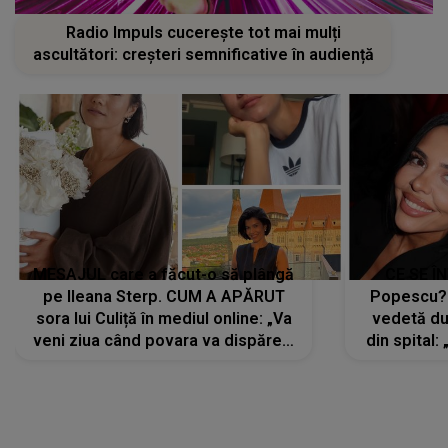
Radio Impuls cucerește tot mai mulți
ascultători: creșteri semnificative în audiență
MESAJUL care a făcut-o să plângă
CE SE Î
pe Ileana Sterp. CUM A APĂRUT
Popescu?
sora lui Culiță în mediul online: „Va
vedetă du
veni ziua când povara va dispărea,
din spital:
iar lacrimile...”