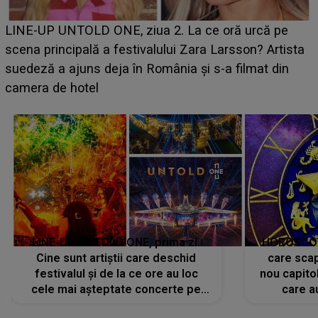
Ce a dezvăluit noua concurentă din "Casa Iubirii" l-a
luat prin surprindere pe Emanuel. CINE ESTE
BĂIATUL VIZAT de Alexandra?! Aflându-se în fața
faptului împlinit, A RECUNOSCUT IMEDIAT: "Am
avut..."
LINE-UP UNTOLD ONE, prima zi.
HOROSCOP 
Cine sunt artiștii care deschid
care scap
festivalul și de la ce ore au loc
nou capitol
cele mai așteptate concerte pe
care a
scena principală?
perioadă 