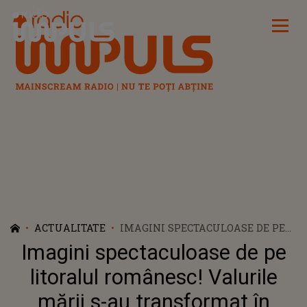
Radio Impuls
ACTUALITATE
IMAGINI SPECTACULOASE DE PE
LITORALUL ROMÂNESC! VALURILE
Imagini spectaculoase de pe
MĂRII S-AU TRANSFORMAT ÎN
ADEVĂRATE JOCURI DE LUMINĂ
litoralul românesc! Valurile
mării s-au transformat în