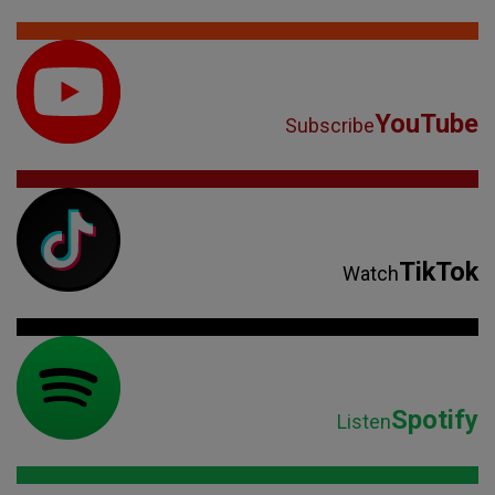
YouTube
Subscribe
TikTok
Watch
Spotify
Listen