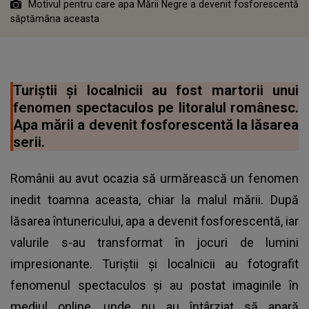
Motivul pentru care apa Mării Negre a devenit fosforescentă
săptămâna aceasta
Turiștii și localnicii au fost martorii unui
fenomen spectaculos pe litoralul românesc.
Apa mării a devenit fosforescentă la lăsarea
serii.
Românii au avut ocazia să urmărească un fenomen
inedit toamna aceasta, chiar la malul mării. După
lăsarea întunericului, apa a devenit fosforescentă, iar
valurile s-au transformat în jocuri de lumini
impresionante. Turiștii și localnicii au fotografit
fenomenul spectaculos și au postat imaginile în
mediul online, unde nu au întârziat să apară