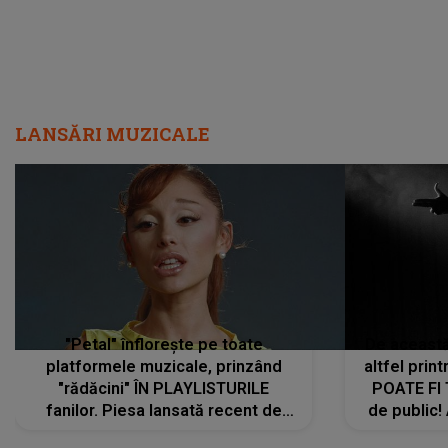
LANSĂRI MUZICALE
"Petal" înflorește pe toate
De această 
platformele muzicale, prinzând
altfel prin
"rădăcini" ÎN PLAYLISTURILE
POATE FI
fanilor. Piesa lansată recent de
de public!
Ariana Grande îi face pe
a lansat V