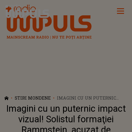
Radio Impuls
STIRI MONDENE
IMAGINI CU UN PUTERNIC
IMPACT VIZUAL! SOLISTUL
Imagini cu un puternic impact
FORMAŢIEI RAMMSTEIN,
ACUZAT DE AGRESIUNI DE
vizual! Solistul formaţiei
CĂTRE DOUĂ FEMEI
Rammstein, acuzat de