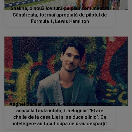
Shakira, o nouă lovitură pe plan sentimental!
Cântăreața, tot mai apropiată de pilotul de
Formula 1, Lewis Hamilton
Anghel Damian, motivul vizitelor tot mai dese
acasă la fosta iubită, Lia Bugnar: "El are
cheile de la casa Liei și se duce zilnic". Ce
înțelegere au făcut după ce s-au despărțit