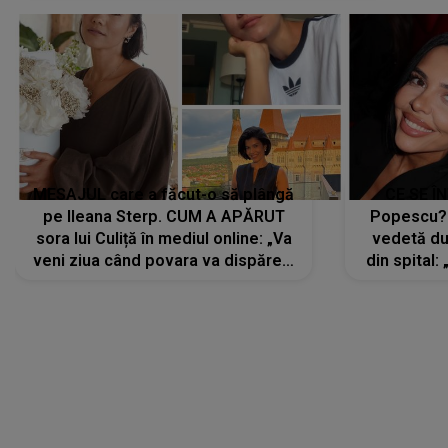
MESAJUL care a făcut-o să plângă
CE SE Î
pe Ileana Sterp. CUM A APĂRUT
Popescu?
sora lui Culiță în mediul online: „Va
vedetă du
veni ziua când povara va dispărea,
din spital:
iar lacrimile...”