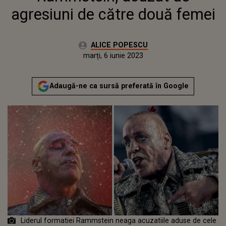
agresiuni de către două femei
Autor:
ALICE POPESCU
Publicat:
marți, 6 iunie 2023
Adaugă-ne ca sursă preferată în Google
Liderul formatiei Rammstein neaga acuzatiile aduse de cele