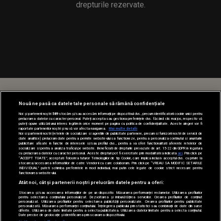
drepturile rezervate.
Nouă ne pasă ca datele tale personale să rămână confidențiale
Noi și partenerii noștri
589
stocăm și/sau accesăm informații pe dispozitivul dvs., precum identificatorii cookie unici pentru
prelucrarea datelor cu caracter personal. Puteți accepta sau gestiona preferințele dvs. făcând clic mai jos, respectiv vă
puteți opune utilizării unui interes legitim în orice moment pe pagina cu politica de confidențialitate. Aceste alegeri vor fi
raportate partenerilor noștri și nu vă vor afecta navigarea.
Mai multe detalii
Noi si partenerii nostri (retelele de socializare si agentiile de publicitate partenere, precum si furnizorii nostri de servicii de
date analitice) prelucram date pentru a permite website-ului sa functioneze, pentru a personaliza continutul si anunturile
publicitare afisate in functie de interesele si/sau profilul dvs., pentru a va oferi functionalitati aferente retelelor de
socializare si pentru a analiza traficul pe website. Beneficiati de drepturile prevazute de art. 15-22 din GDPR in legatura
cu prelucrarea datelor cu caracter personal. Aceste drepturi pot fi exercitate prin modalitatea indicata
aici
. Prin click pe
“ACCEPT TOATE”, acceptati folosirea tuturor Tehnologiilor de tip Cookie, care implica inclusiv acceptul dvs. cu privire la
stocarea/accesarea informatiilor de catre Vendor-ii cu care colaboram. Prin click pe “VREAU SA MODIFIC SETARILE
INDIVIDUAL” puteti schimba preferintele in mod individual, mai putin cele legate de cookie strict necesare pentru
functionarea website-ului.
Atât noi, cât și partenerii noștri prelucrăm datele pentru a oferi:
Stocarea și/sau accesarea informațiilor de pe un dispozitiv. Măsurarea performanței reclamelor. Utilizarea profilurilor
pentru selectarea conținutului personalizat. Dezvoltarea și îmbunătățirea serviciilor. Crearea profilurilor de conținut
personalizat. Utilizarea profilurilor pentru selectarea publicității personalizate. Crearea profilurilor pentru publicitate
personalizată. Măsurarea performanței conținutului. Înțelegerea publicului prin statistici sau combinații de date din surse
diferite. Utilizarea de date limitate pentru a selecta publicitatea. Utilizarea datelor limitate pentru a selecta conținutul.
Date precise de geolocație și identificarea prin scanarea dispozitivului.