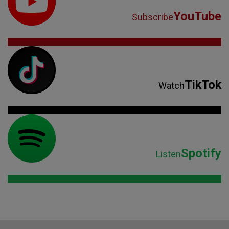
YouTube
Subscribe
TikTok
Watch
Spotify
Listen