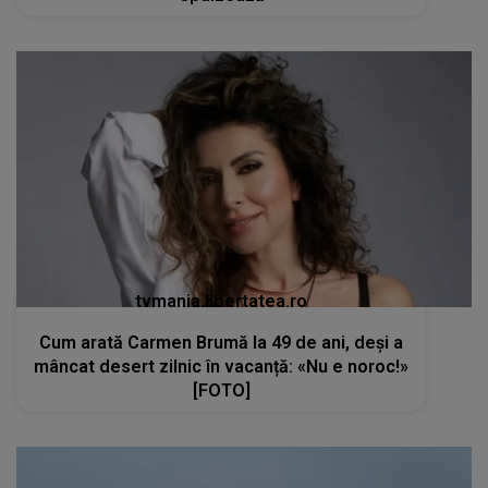
tvmania.libertatea.ro
Cum arată Carmen Brumă la 49 de ani, deși a
mâncat desert zilnic în vacanță: «Nu e noroc!»
[FOTO]