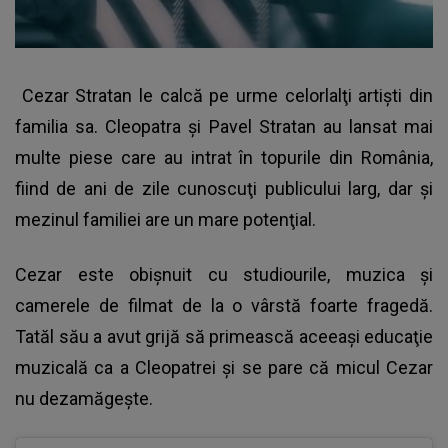
Cezar Stratan le calcă pe urme celorlalţi artişti din
familia sa.
Cleopatra şi Pavel Stratan
au lansat mai
multe piese care au intrat în topurile din România,
fiind de ani de zile cunoscuţi publicului larg, dar şi
mezinul familiei are un mare potenţial.
Cezar este obişnuit cu studiourile, muzica şi
camerele de filmat de la o vârstă foarte fragedă.
Tatăl său a avut grijă să primească aceeaşi educaţie
muzicală ca a Cleopatrei şi se pare că micul Cezar
nu dezamăgeşte.