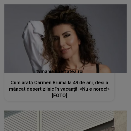
tvmania.libertatea.ro
Cum arată Carmen Brumă la 49 de ani, deși a
mâncat desert zilnic în vacanță: «Nu e noroc!»
[FOTO]