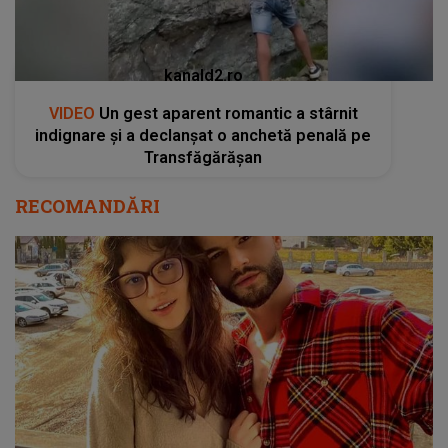
kanald2.ro
VIDEO
Un gest aparent romantic a stârnit
indignare și a declanșat o anchetă penală pe
Transfăgărășan
RECOMANDĂRI