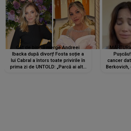
Cât de bine îi merge Andreei
MĂRTURIA
Ibacka după divorț! Fosta soție a
Pușcău!
lui Cabral a întors toate privirile în
cancer dato
prima zi de UNTOLD: „Parcă ai altă
Berkovich, 
strălucire, emani putere,
accident ru
încredere, siguranță...”
Dacă nu 