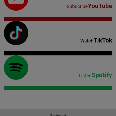
YouTube
Subscribe
TikTok
Watch
Spotify
Listen
Parteneri: