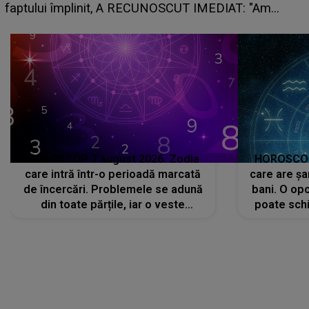
planurile peste cap
T: "Am
HOROSCOP 7 august 2026. Zodia
HOROSCOP 
care intră într-o perioadă marcată
care are șa
de încercări. Problemele se adună
bani. O opo
din toate părțile, iar o veste
poate schi
neașteptată îi dă planurile peste
la
cap