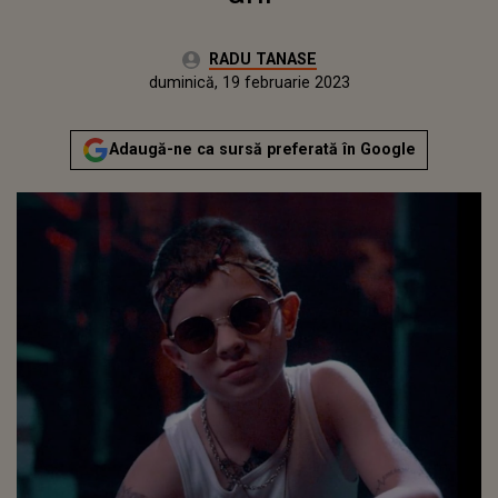
Autor:
RADU TANASE
Publicat:
sâmbătă, 19 februarie 2022
Actualizat:
duminică, 19 februarie 2023
Adaugă-ne ca sursă preferată în Google