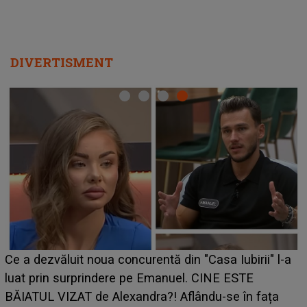
DIVERTISMENT
HOROSCOP de weekend, 8-9 august 2026. 
birii" l-a
care riscă să rămână fără bani. O decizie lu
STE
grabă îi aduce pierderi semnificative și îi dă
în fața