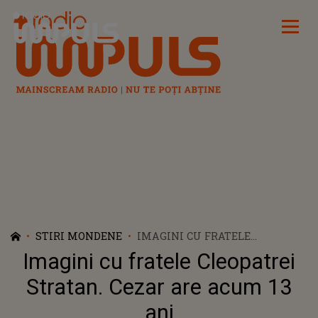
Radio Impuls
STIRI MONDENE
IMAGINI CU FRATELE
CLEOPATREI STRATAN. CEZAR
Imagini cu fratele Cleopatrei
ARE ACUM 13 ANI
Stratan. Cezar are acum 13
ani