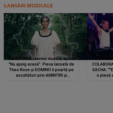
LANSĂRI MUZICALE
Când DORUL devine muzică, apare
Armin 
"Nu ajung acasă". Piesa lansată de
COLABORAR
Theo Rose și DOMINO îi poartă pe
SACHA: ""E
ascultători prin AMINTIRI și
o piesă 
REGĂSIRI, iar drumul emoțiilor
imediat pre
trece prin sufletul publicului:
cu mine șt
"Pentru toți cei care au plecat
păstrăm do
departe ca să le fie mai bine"