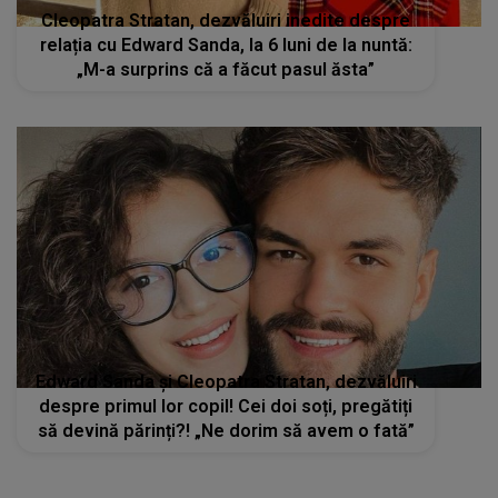
Cleopatra Stratan, dezvăluiri inedite despre
relația cu Edward Sanda, la 6 luni de la nuntă:
„M-a surprins că a făcut pasul ăsta”
Edward Sanda și Cleopatra Stratan, dezvăluiri
despre primul lor copil! Cei doi soți, pregătiți
să devină părinți?! „Ne dorim să avem o fată”