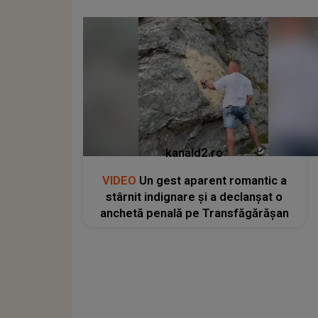
kanald2.ro
VIDEO
Un gest aparent romantic a
stârnit indignare și a declanșat o
anchetă penală pe Transfăgărășan