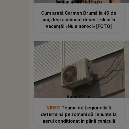
tvmania.libertatea.ro
Cum arată Carmen Brumă la 49 de
ani, deși a mâncat desert zilnic în
vacanță: «Nu e noroc!» [FOTO]
kanald2.ro
VIDEO
Teama de Legionella îi
determină pe români să renunțe la
aerul condiționat în plină caniculă