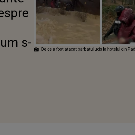
ENA
despre
cum s-
De ce a fost atacat bărbatul ucis la hotelul din Pa