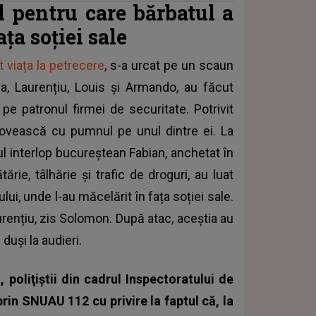
 pentru care bărbatul a
ața soției sale
t viața la petrecere
, s-a urcat pe un scaun
nia, Laurențiu, Louis şi Armando, au făcut
pe patronul firmei de securitate. Potrivit
l lovească cu pumnul pe unul dintre ei. La
nul interlop bucureștean Fabian, anchetat în
rie, tâlhărie şi trafic de droguri, au luat
lui, unde l-au măcelărit în fața soției sale.
urențiu, zis Solomon. După atac, aceștia au
 duși la audieri.
, poliţiştii din cadrul Inspectoratului de
rin SNUAU 112 cu privire la faptul că, la