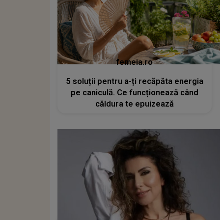
femeia.ro
5 soluții pentru a-ți recăpăta energia
pe caniculă. Ce funcționează când
căldura te epuizează