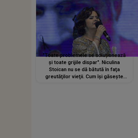
"Toate problemele se soluționează
și toate grijile dispar". Niculina
Stoican nu se dă bătută în faţa
greutăţilor vieţii. Cum își găsește
motivația