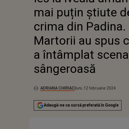
S-A ÎNTÂMPLAT SC
mai puțin știute 
SÂNGEROASĂ
crima din Padina.
Martorii au spus 
a întâmplat scena
sângeroasă
Publicat:
Autor:
luni, 12 februarie 2024
Actualizat:
ADRIANA CHIRIAC
luni, 12 februarie 2024
Adaugă-ne ca sursă preferată în Google