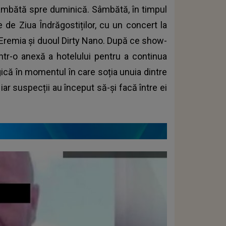
sâmbătă spre duminică. Sâmbătă, în timpul
e de Ziua Îndrăgostiților, cu un concert la
a Eremia şi duoul Dirty Nano. După ce show-
 într-o anexă a hotelului pentru a continua
gică în momentul în care soția unuia dintre
ar suspecții au început să-și facă între ei