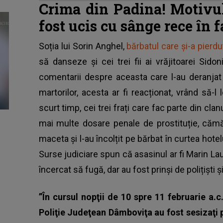
Crima din Padina! Motivul
fost ucis cu sânge rece în f
Soția lui Sorin Anghel,
bărbatul care și-a pierdu
să danseze și cei trei fii ai vrăjitoarei Sido
comentarii despre aceasta care l-au deranjat 
martorilor, acesta ar fi reacționat, vrând să-
scurt timp, cei trei frați care fac parte din cla
mai multe dosare penale de prostituție, cămătă
maceta și l-au încolțit pe bărbat în curtea hotelu
Surse judiciare spun că asasinul ar fi Marin La
încercat să fugă, dar au fost prinși de polițiști și
”În cursul nopţii de 10 spre 11 februarie a.c.
Poliţie Judeţean Dâmboviţa au fost sesizaţi p