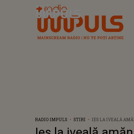
Radio Impuls
RADIO IMPULS
STIRI
IES LA IVEALĂ AM
PUȚIN ȘTIUTE DES
Ies la iveală amă
PADINA. MARTORII