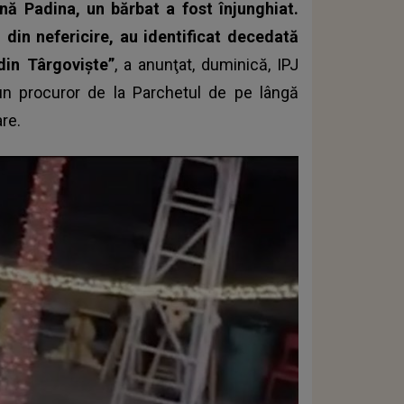
 Padina, un bărbat a fost înjunghiat.
e, din nefericire, au identificat decedată
din Târgovişte”
, a anunţat, duminică, IPJ
un procuror de la Parchetul de pe lângă
are.