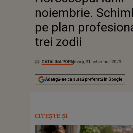
noiembrie. Schim
pe plan profesion
trei zodii
Publicat:
Autor:
luni, 31 octombrie 2022
Actualizat:
CATALINA POPA
marți, 31 octombrie 2023
Adaugă-ne ca sursă preferată în Google
CITEȘTE ȘI