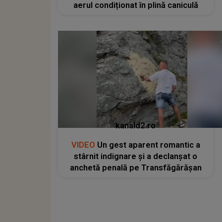
aerul condiționat în plină caniculă
kanald2.ro
VIDEO
Un gest aparent romantic a
stârnit indignare și a declanșat o
anchetă penală pe Transfăgărășan