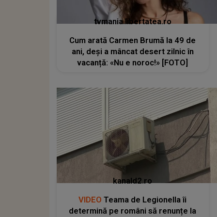
tvmania.libertatea.ro
Cum arată Carmen Brumă la 49 de
ani, deși a mâncat desert zilnic în
vacanță: «Nu e noroc!» [FOTO]
kanald2.ro
VIDEO
Teama de Legionella îi
determină pe români să renunțe la