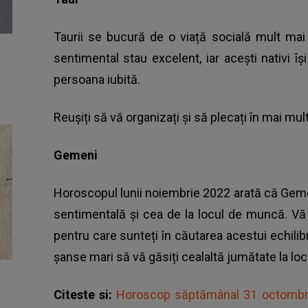
Taurii se bucură de o viață socială mult mai
sentimental stau excelent, iar acești nativi î
persoana iubită.
Reușiți să vă organizați și să plecați în mai m
Gemeni
Horoscopul lunii noiembrie 2022 arată că Gemeni
sentimentală și cea de la locul de muncă. Vă s
pentru care sunteți în căutarea acestui echilibr
șanse mari să vă găsiți cealaltă jumătate la lo
Citeste si:
Horoscop săptămânal 31 octombrie