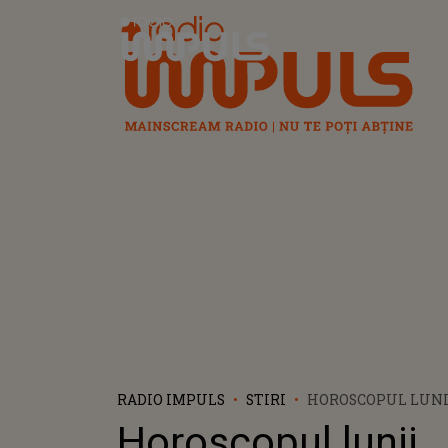
Radio Impuls
RADIO IMPULS
STIRI
HOROSCOPUL LUNI
SCHIMBĂRI MARI 
Horoscopul lunii
PENTRU TREI ZODI