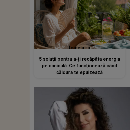
femeia.ro
5 soluții pentru a-ți recăpăta energia
pe caniculă. Ce funcționează când
căldura te epuizează