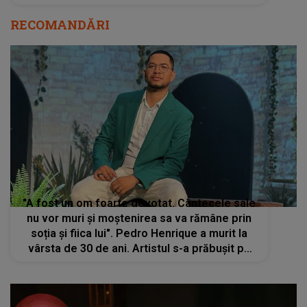
RECOMANDĂRI
"A fost un om foarte devotat. Cântecele sale
nu vor muri și moștenirea sa va rămâne prin
soția și fiica lui". Pedro Henrique a murit la
vârsta de 30 de ani. Artistul s-a prăbușit pe
spate, pe scenă în timp ce cânta - VIDEO