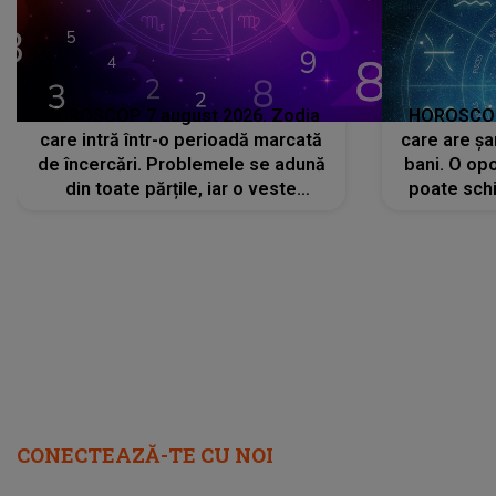
HOROSCOP 7 august 2026. Zodia
HOROSCOP 
care intră într-o perioadă marcată
care are șa
de încercări. Problemele se adună
bani. O opo
din toate părțile, iar o veste
poate schi
neașteptată îi dă planurile peste
la
cap
CONECTEAZĂ-TE CU NOI