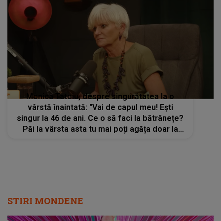
Monica Tatoiu, despre singurătatea la o
vârstă înaintată: "Vai de capul meu! Ești
singur la 46 de ani. Ce o să faci la bătrânețe?
Păi la vârsta asta tu mai poți agăța doar la
botezuri sau înmormântări"
STIRI MONDENE