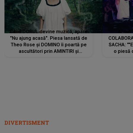
Când DORUL devine muzică, apare
Armin 
"Nu ajung acasă". Piesa lansată de
COLABORAR
Theo Rose și DOMINO îi poartă pe
SACHA: ""E
ascultători prin AMINTIRI și
o piesă 
REGĂSIRI, iar drumul emoțiilor
imediat pre
trece prin sufletul publicului:
cu mine șt
"Pentru toți cei care au plecat
păstrăm do
departe ca să le fie mai bine"
DIVERTISMENT