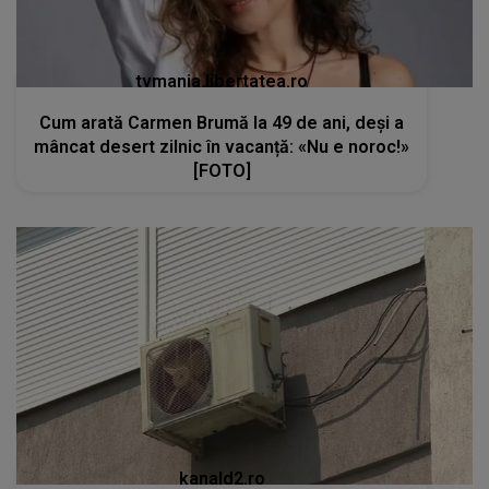
tvmania.libertatea.ro
Cum arată Carmen Brumă la 49 de ani, deși a
mâncat desert zilnic în vacanță: «Nu e noroc!»
[FOTO]
kanald2.ro