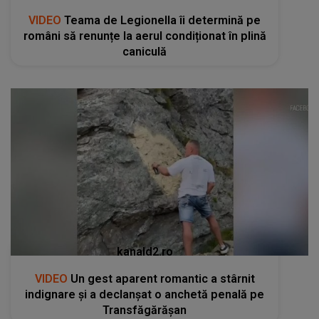
VIDEO
Teama de Legionella îi determină pe
români să renunțe la aerul condiționat în plină
caniculă
kanald2.ro
VIDEO
Un gest aparent romantic a stârnit
indignare și a declanșat o anchetă penală pe
Transfăgărășan