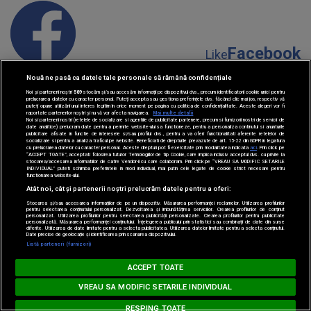
Facebook
Like
Nouă ne pasă ca datele tale personale să rămână confidențiale
Noi și partenerii noștri
589
stocăm și/sau accesăm informații pe dispozitivul dvs., precum identificatorii cookie unici pentru
prelucrarea datelor cu caracter personal. Puteți accepta sau gestiona preferințele dvs. făcând clic mai jos, respectiv vă
puteți opune utilizării unui interes legitim în orice moment pe pagina cu politica de confidențialitate. Aceste alegeri vor fi
raportate partenerilor noștri și nu vă vor afecta navigarea.
Mai multe detalii
Noi si partenerii nostri (retelele de socializare si agentiile de publicitate partenere, precum si furnizorii nostri de servicii de
date analitice) prelucram date pentru a permite website-ului sa functioneze, pentru a personaliza continutul si anunturile
publicitare afisate in functie de interesele si/sau profilul dvs., pentru a va oferi functionalitati aferente retelelor de
Instagram
socializare si pentru a analiza traficul pe website. Beneficiati de drepturile prevazute de art. 15-22 din GDPR in legatura
Follow
cu prelucrarea datelor cu caracter personal. Aceste drepturi pot fi exercitate prin modalitatea indicata
aici
. Prin click pe
“ACCEPT TOATE”, acceptati folosirea tuturor Tehnologiilor de tip Cookie, care implica inclusiv acceptul dvs. cu privire la
stocarea/accesarea informatiilor de catre Vendor-ii cu care colaboram. Prin click pe “VREAU SA MODIFIC SETARILE
INDIVIDUAL” puteti schimba preferintele in mod individual, mai putin cele legate de cookie strict necesare pentru
functionarea website-ului.
Atât noi, cât și partenerii noștri prelucrăm datele pentru a oferi:
Stocarea și/sau accesarea informațiilor de pe un dispozitiv. Măsurarea performanței reclamelor. Utilizarea profilurilor
pentru selectarea conținutului personalizat. Dezvoltarea și îmbunătățirea serviciilor. Crearea profilurilor de conținut
personalizat. Utilizarea profilurilor pentru selectarea publicității personalizate. Crearea profilurilor pentru publicitate
personalizată. Măsurarea performanței conținutului. Înțelegerea publicului prin statistici sau combinații de date din surse
diferite. Utilizarea de date limitate pentru a selecta publicitatea. Utilizarea datelor limitate pentru a selecta conținutul.
YouTube
Date precise de geolocație și identificarea prin scanarea dispozitivului.
Loading...
Subscribe
Listă parteneri (furnizori)
MUSIC NON STOP
ACCEPT TOATE
ZAYN feat. SIA - Dusk Till Dawn
VREAU SA MODIFIC SETARILE INDIVIDUAL
RESPING TOATE