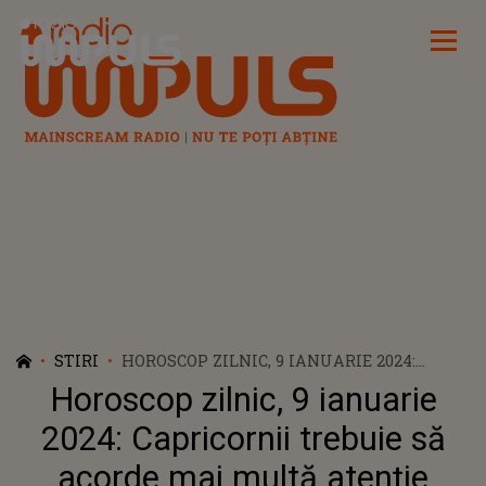
Radio Impuls
STIRI
HOROSCOP ZILNIC, 9 IANUARIE 2024:
CAPRICORNII TREBUIE SĂ ACORDE MAI
Horoscop zilnic, 9 ianuarie
MULTĂ ATENȚIE FAMILIEI. PEȘTII SE AFLĂ
ÎN CĂUTAREA ECHILIBRULUI
2024: Capricornii trebuie să
acorde mai multă atenție