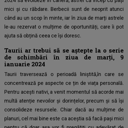
2024 să evolueze în carieră, astfel că încep cu pași
mici și cu răbdare. Berbecii sunt de neoprit atunci
când au un scop în minte, iar în ziua de marți astrele
le-au rezervat o mulțime de oportunități, care îi pot
ajuta să obțină ceea ce își doresc.
Taurii ar trebui să se aștepte la o serie
de schimbări în ziua de marți, 9
ianuarie 2024
Taurii traversează o perioadă liniștită,în care se
concentrează pe aspecte ce țin de viața personală.
Pentru acești nativi, a venit momentul să acorde mai
multă atenție nevoilor și dorințelor, precum și să își
consolideze resursele. Chiar dacă au mulțime de
planuri, cel mai bine este ca aceștia să facă pași mici
pentru că doar așa vor fi pregătiți cu adevărat de