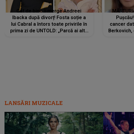
Cât de bine îi merge Andreei
MĂRTURIA
Ibacka după divorț! Fosta soție a
Pușcău!
lui Cabral a întors toate privirile în
cancer dato
prima zi de UNTOLD: „Parcă ai altă
Berkovich, 
strălucire, emani putere,
accident ru
încredere, siguranță...”
Dacă nu 
LANSĂRI MUZICALE