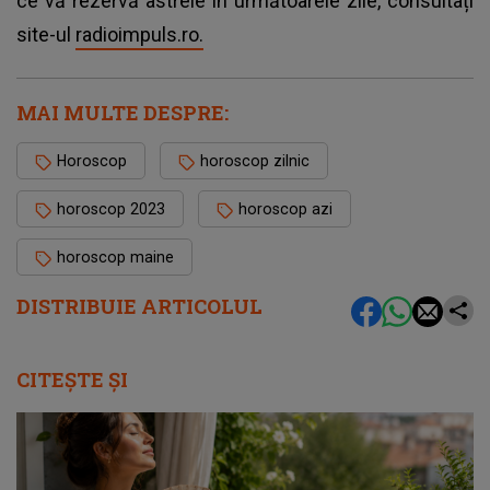
ce vă rezervă astrele în următoarele zile, consultați
site-ul
radioimpuls.ro.
MAI MULTE DESPRE:
Horoscop
horoscop zilnic
horoscop 2023
horoscop azi
horoscop maine
DISTRIBUIE ARTICOLUL
CITEȘTE ȘI