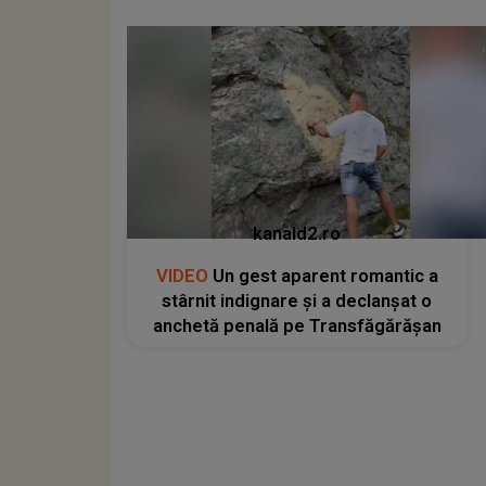
kanald2.ro
VIDEO
Un gest aparent romantic a
stârnit indignare și a declanșat o
anchetă penală pe Transfăgărășan