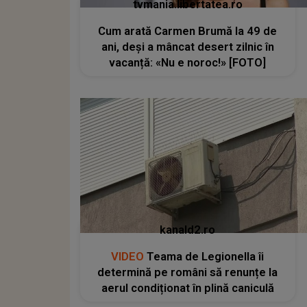
tvmania.libertatea.ro
Cum arată Carmen Brumă la 49 de
ani, deși a mâncat desert zilnic în
vacanță: «Nu e noroc!» [FOTO]
kanald2.ro
VIDEO
Teama de Legionella îi
determină pe români să renunțe la
aerul condiționat în plină caniculă