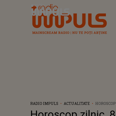
Radio Impuls
RADIO IMPULS
ACTUALITATE
HOROSCOP 
2024: BAL
Horoscop zilnic, 
O SURPRIZ