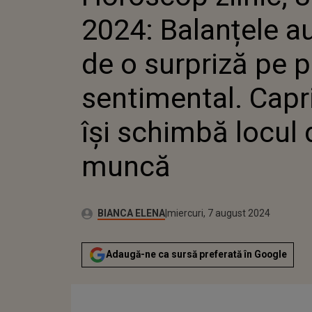
SENTIMENT
2024: Balanțele a
ÎȘI SCHIM
de o surpriză pe p
sentimental. Capri
își schimbă locul 
muncă
Publicat:
Autor:
miercuri, 7 august 2024
Actualizat:
BIANCA ELENA
miercuri, 7 august 2024
Adaugă-ne ca sursă preferată în Google