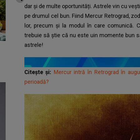
dar și de multe oportunități. Astrele vin cu veș
pe drumul cel bun. Fiind Mercur Retrograd, zodii
lor, precum și la modul în care comunică. C
trebuie să știe că nu este uin momente bun să 
astrele!
Citește și:
Mercur intră în Retrograd în aug
perioadă?