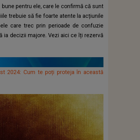
ti bune pentru ele, care le confirmă că sunt
le trebuie să fie foarte atente la acțiunile
ele care trec prin perioade de confuzie
ia decizii majore. Vezi aici ce îți rezervă
ust 2024: Cum te poți proteja în această