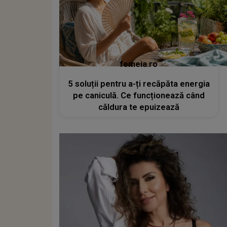
femeia.ro
5 soluții pentru a-ți recăpăta energia
pe caniculă. Ce funcționează când
căldura te epuizează