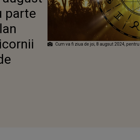
AL. CAPRICORNII
u parte
BĂ LOCUL DE MUNCĂ
lan
cornii
Cum va fi ziua de joi, 8 augsut 2024, pentru
de