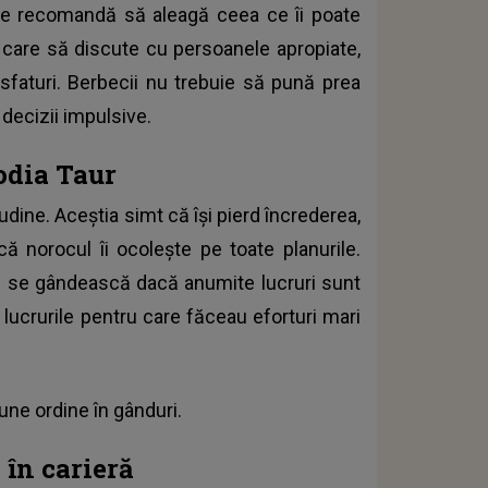
 le recomandă să aleagă ceea ce îi poate
care să discute cu persoanele apropiate,
sfaturi. Berbecii nu trebuie să pună prea
decizii impulsive.
zodia Taur
dine. Aceștia simt că își pierd încrederea,
că norocul îi ocolește pe toate planurile.
 să se gândească dacă anumite lucruri sunt
 lucrurile pentru care făceau eforturi mari
une ordine în gânduri.
 în carieră