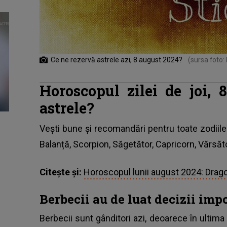
Ce ne rezervă astrele azi, 8 august 2024?
(sursa foto:
Horoscopul zilei de joi,
astrele?
Vești bune și recomandări pentru toate zodiile
Balanță, Scorpion, Săgetător, Capricorn, Vărsăto
Citește și:
Horoscopul lunii august 2024: Drago
Berbecii au de luat decizii imp
Berbecii sunt gânditori azi, deoarece în ultima