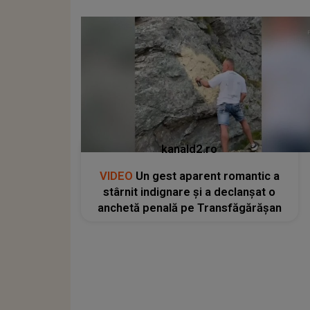
kanald2.ro
VIDEO
Un gest aparent romantic a
stârnit indignare și a declanșat o
anchetă penală pe Transfăgărășan