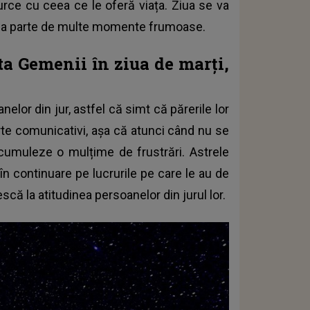
curce cu ceea ce le oferă viața. Ziua se va
 avea parte de multe momente frumoase.
a Gemenii în ziua de marți,
lor din jur, astfel că simt că părerile lor
arte comunicativi, așa că atunci când nu se
acumuleze o mulțime de frustrări. Astrele
n continuare pe lucrurile pe care le au de
scă la atitudinea persoanelor din jurul lor.