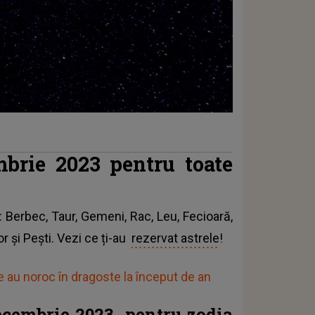
mbrie 2023 pentru toate
: Berbec, Taur, Gemeni, Rac, Leu, Fecioară,
r și Pești. Vezi ce ți-au
rezervat astrele
!
e au noroc în dragoste la început de an
ecembrie 2023, pentru zodia