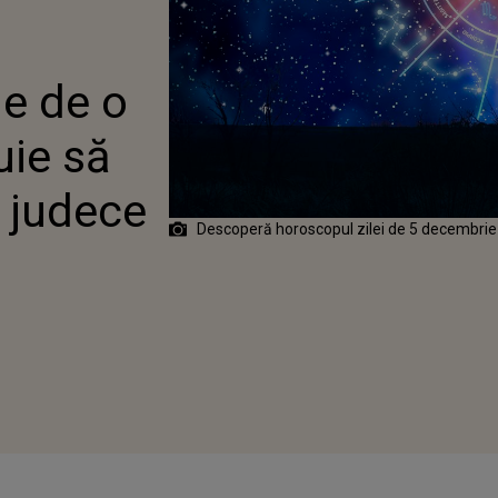
 DIN JUR
ie de o
uie să
i judece
Descoperă horoscopul zilei de 5 decembri