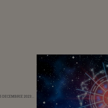
5 DECEMBRIE 2023:
OIE DE O PAUZĂ.
 ÎNVEȚE SĂ NU ÎI