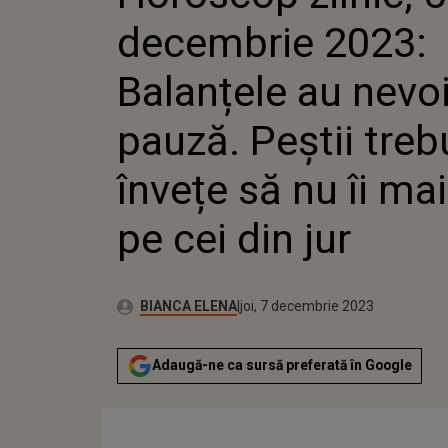
MAI JUDECE PE CEI
decembrie 2023:
Balanțele au nevo
pauză. Peștii treb
învețe să nu îi ma
pe cei din jur
Publicat:
Autor:
luni, 4 decembrie 2023
Actualizat:
BIANCA ELENA
joi, 7 decembrie 2023
Adaugă-ne ca sursă preferată în Google