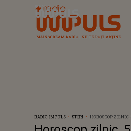
Radio Impuls
RADIO IMPULS
STIRI
HOROSCOP ZILNIC, 
BALANȚELE AU NEV
Horoscop zilnic, 5
PEȘTII TREBUIE SĂ