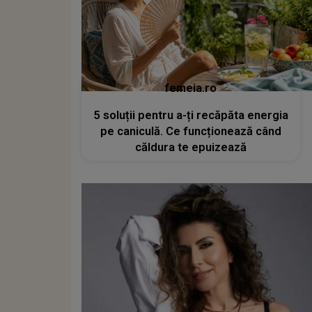
femeia.ro
5 soluții pentru a-ți recăpăta energia
pe caniculă. Ce funcționează când
căldura te epuizează