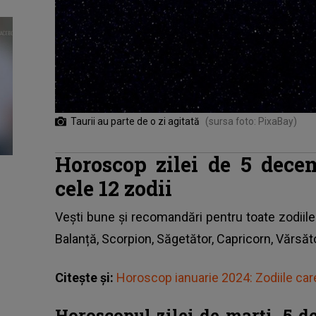
Taurii au parte de o zi agitată
(sursa foto: PixaBay)
Horoscop zilei de 5 dece
cele 12 zodii
Vești bune și recomandări pentru toate zodiile
Balanță, Scorpion, Săgetător, Capricorn, Vărsăto
Citește și:
Horoscop ianuarie 2024: Zodiile car
Horoscopul zilei de marți, 5 d