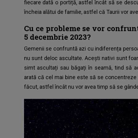
fiecare dată o portiță, astfel încât să se des
încheia alătui de familie, astfel că Taurii vor
Cu ce probleme se vor confrunt
5 decembrie 2023?
Gemenii se confruntă azi cu indiferența persoane
nu sunt deloc ascultate. Acești nativi sunt fo
simt ascultați sau băgați în seamă, tind să 
arată că cel mai bine este să se concentreze î
făcut, astfel încât nu vor avea timp să se gânde