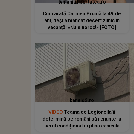
tvmania.libertatea.ro
Cum arată Carmen Brumă la 49 de
ani, deși a mâncat desert zilnic în
vacanță: «Nu e noroc!» [FOTO]
kanald2.ro
VIDEO
Teama de Legionella îi
determină pe români să renunțe la
aerul condiționat în plină caniculă