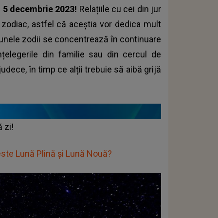
, 5 decembrie 2023!
Relațiile cu cei din jur
n zodiac, astfel că aceștia vor dedica mult
 unele zodii se concentrează în continuare
țelegerile din familie sau din cercul de
judece, în timp ce alții trebuie să aibă grijă
tă zi!
este Lună Plină și Lună Nouă?