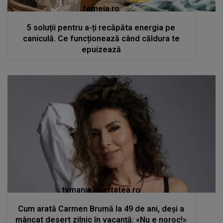
femeia.ro
5 soluții pentru a-ți recăpăta energia pe
caniculă. Ce funcționează când căldura te
epuizează
tvmania.libertatea.ro
Cum arată Carmen Brumă la 49 de ani, deși a
mâncat desert zilnic în vacanță: «Nu e noroc!»