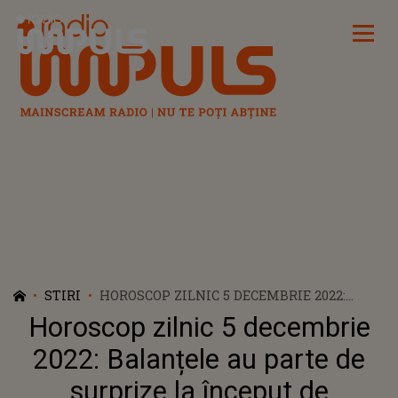
Radio Impuls
STIRI
HOROSCOP ZILNIC 5 DECEMBRIE 2022:
BALANȚELE AU PARTE DE SURPRIZE LA
Horoscop zilnic 5 decembrie
ÎNCEPUT DE SĂPTĂMÂNĂ
2022: Balanțele au parte de
surprize la început de