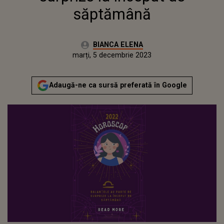
săptămână
Autor:
BIANCA ELENA
Publicat:
luni, 5 decembrie 2022
Actualizat:
marți, 5 decembrie 2023
Adaugă-ne ca sursă preferată în Google