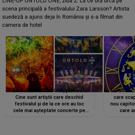
Ce a dezvăluit noua concurentă din "Casa Iubirii" l-a
luat prin surprindere pe Emanuel. CINE ESTE
BĂIATUL VIZAT de Alexandra?! Aflându-se în fața
faptului împlinit, A RECUNOSCUT IMEDIAT: "Am
avut..."
LINE-UP UNTOLD ONE, prima zi.
HOROSCOP 
Cine sunt artiștii care deschid
care scap
festivalul și de la ce ore au loc
nou capitol
cele mai așteptate concerte pe
care a
scena principală?
perioadă 