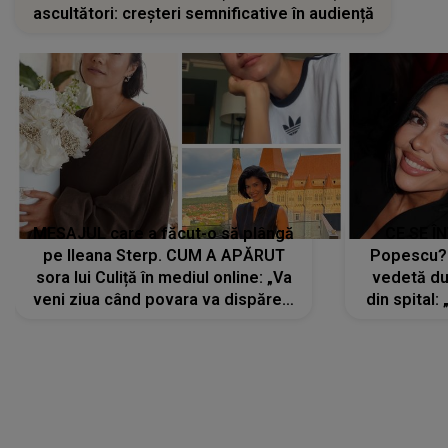
ascultători: creșteri semnificative în audiență
MESAJUL care a făcut-o să plângă
CE SE Î
pe Ileana Sterp. CUM A APĂRUT
Popescu?
sora lui Culiță în mediul online: „Va
vedetă du
veni ziua când povara va dispărea,
din spital:
iar lacrimile...”