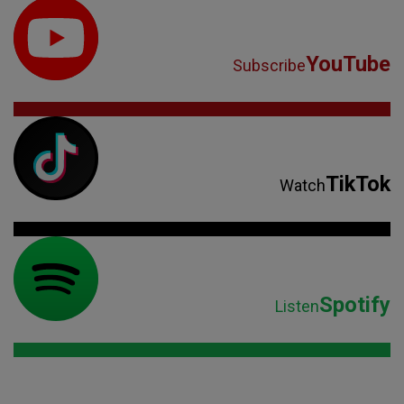
YouTube
Subscribe
TikTok
Watch
Spotify
Listen