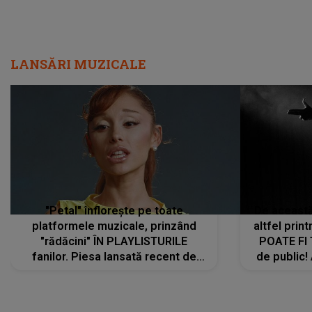
LANSĂRI MUZICALE
"Petal" înflorește pe toate
De această 
platformele muzicale, prinzând
altfel prin
"rădăcini" ÎN PLAYLISTURILE
POATE FI
fanilor. Piesa lansată recent de
de public!
Ariana Grande îi face pe
a lansat V
ascultători SĂ O ASCULTE PE
REPEAT