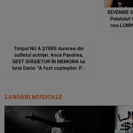
Timpul NU A ȘTERS durerea din
Tania Tu
sufletul actriței. Anca Pandrea,
REVENIRE 
GEST SFÂȘIETOR ÎN MEMORIA lui
Palatului!
Iurie Darie: "A fost copleșitor. Pe
nou LUMI
măsură ce trece timpul parcă..."
pentru a
cântece no
care abia 
LANSĂRI MUZICALE