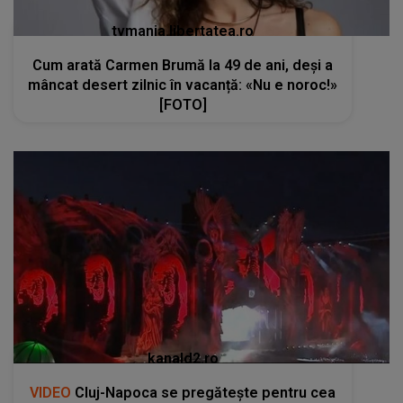
tvmania.libertatea.ro
Cum arată Carmen Brumă la 49 de ani, deși a
mâncat desert zilnic în vacanță: «Nu e noroc!»
[FOTO]
kanald2.ro
VIDEO
Cluj-Napoca se pregătește pentru cea