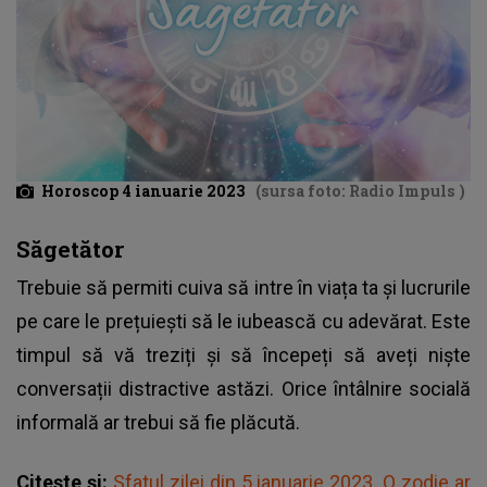
Horoscop 4 ianuarie 2023
(sursa foto: Radio Impuls )
Săgetător
Trebuie să permiti cuiva să intre în viața ta și lucrurile
pe care le prețuiești să le iubească cu adevărat. Este
timpul să vă treziți și să începeți să aveți niște
conversații distractive astăzi. Orice întâlnire socială
informală ar trebui să fie plăcută.
Citește și:
Sfatul zilei din 5 ianuarie 2023. O zodie ar