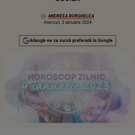
Autor:
ANDREEA BURGHELEA
Publicat:
marți, 3 ianuarie 2023
Actualizat:
miercuri, 3 ianuarie 2024
Adaugă-ne ca sursă preferată în Google