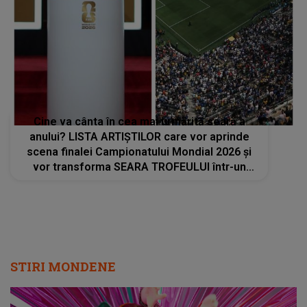
Cine va cânta în cea mai urmărită seară a
anului? LISTA ARTIȘTILOR care vor aprinde
scena finalei Campionatului Mondial 2026 și
vor transforma SEARA TROFEULUI într-un
show de neuitat: "Ceremonia de închidere va
încheia..."
STIRI MONDENE