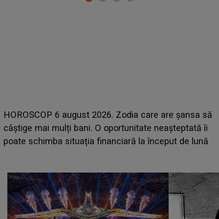
LINE-UP UNTOLD ONE, prima zi. Cine sunt artiștii
care deschid festivalul și de la ce ore au loc cele mai
așteptate concerte pe scena principală?