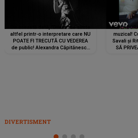
De această dată, "Dilaila" se simte
COLABORAR
altfel printr-o interpretare care NU
muzical! C
POATE FI TRECUTĂ CU VEDEREA
Savali și Ri
de public! Alexandra Căpitănescu
SĂ PRIV
a lansat VERSIUNEA LIVE a piesei
DIVERTISMENT