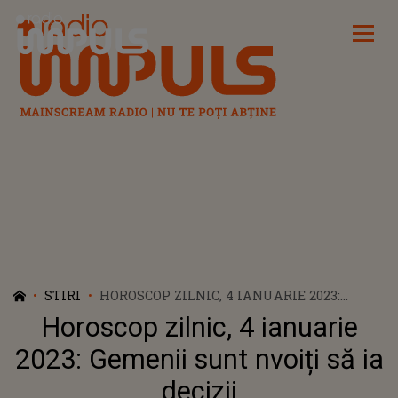
Radio Impuls
STIRI
HOROSCOP ZILNIC, 4 IANUARIE 2023:
GEMENII SUNT NVOIȚI SĂ IA DECIZII
Horoscop zilnic, 4 ianuarie
2023: Gemenii sunt nvoiți să ia
decizii