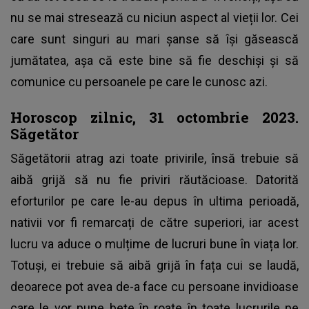
nu se mai stresează cu niciun aspect al vieții lor. Cei
care sunt singuri au mari șanse să își găsească
jumătatea, așa că este bine să fie deschiși și să
comunice cu persoanele pe care le cunosc azi.
Horoscop zilnic, 31 octombrie 2023.
Săgetător
Săgetătorii atrag azi toate privirile, însă trebuie să
aibă grijă să nu fie priviri răutăcioase. Datorită
eforturilor pe care le-au depus în ultima perioadă,
nativii vor fi remarcați de către superiori, iar acest
lucru va aduce o mulțime de lucruri bune în viața lor.
Totuși, ei trebuie să aibă grijă în fața cui se laudă,
deoarece pot avea de-a face cu persoane invidioase
care le vor pune bețe în roate în toate lucrurile pe