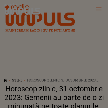
Radio Impuls
STIRI
HOROSCOP ZILNIC, 31 OCTOMBRIE 2023:
GEMENII AU PARTE DE O ZI MINUNATĂ PE
Horoscop zilnic, 31 octombrie
TOATE PLANURILE. VĂRSĂTORII SIMT CĂ
A VENIT MOMENTUL SĂ IA O PAUZĂ
2023: Gemenii au parte de o zi
minunată pe toate planurile.