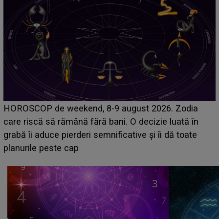
Emanuel a ținut ACEST DETALIU ASCUNS până
acum! În fața Alexandrei, concurentul din Casa Iubirii
face o MĂRTURISIRE NEAȘTEPTATĂ despre mama
sa: "I-am spus și ei în față, eu nu te iubesc pentru
că..."