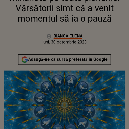
Vărsătorii simt că a venit
momentul să ia o pauză
Autor:
BIANCA ELENA
Publicat:
luni, 30 octombrie 2023
Actualizat:
luni, 30 octombrie 2023
Adaugă-ne ca sursă preferată în Google