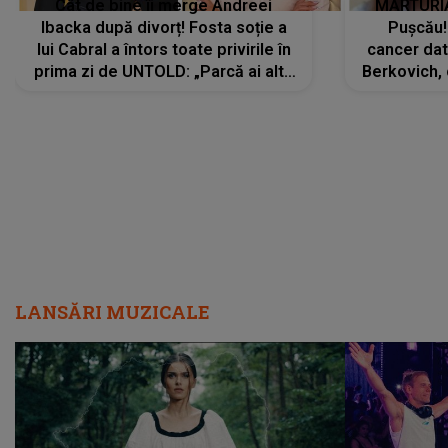
Cât de bine îi merge Andreei
MĂRTURIA
Ibacka după divorț! Fosta soție a
Pușcău!
lui Cabral a întors toate privirile în
cancer dato
prima zi de UNTOLD: „Parcă ai altă
Berkovich, 
strălucire, emani putere,
accident ru
încredere, siguranță...”
Dacă nu 
LANSĂRI MUZICALE