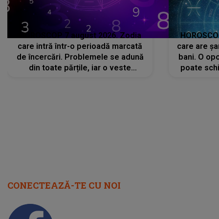
HOROSCOP 7 august 2026. Zodia
HOROSCOP 
care intră într-o perioadă marcată
care are șa
de încercări. Problemele se adună
bani. O opo
din toate părțile, iar o veste
poate schi
neașteptată îi dă planurile peste
la
cap
CONECTEAZĂ-TE CU NOI