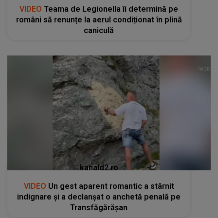
VIDEO
Teama de Legionella îi determină pe
români să renunțe la aerul condiționat în plină
caniculă
kanald2.ro
VIDEO
Un gest aparent romantic a stârnit
indignare și a declanșat o anchetă penală pe
Transfăgărășan