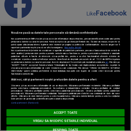
Facebook
Like
Nouă ne pasă ca datele tale personale să rămână confidențiale
Noi și partenerii noștri
589
stocăm și/sau accesăm informații pe dispozitivul dvs., precum identificatorii cookie unici pentru
prelucrarea datelor cu caracter personal. Puteți accepta sau gestiona preferințele dvs. făcând clic mai jos, respectiv vă
puteți opune utilizării unui interes legitim în orice moment pe pagina cu politica de confidențialitate. Aceste alegeri vor fi
raportate partenerilor noștri și nu vă vor afecta navigarea.
Mai multe detalii
Instagram
Noi si partenerii nostri (retelele de socializare si agentiile de publicitate partenere, precum si furnizorii nostri de servicii de
Follow
date analitice) prelucram date pentru a permite website-ului sa functioneze, pentru a personaliza continutul si anunturile
publicitare afisate in functie de interesele si/sau profilul dvs., pentru a va oferi functionalitati aferente retelelor de
socializare si pentru a analiza traficul pe website. Beneficiati de drepturile prevazute de art. 15-22 din GDPR in legatura
cu prelucrarea datelor cu caracter personal. Aceste drepturi pot fi exercitate prin modalitatea indicata
aici
. Prin click pe
“ACCEPT TOATE”, acceptati folosirea tuturor Tehnologiilor de tip Cookie, care implica inclusiv acceptul dvs. cu privire la
stocarea/accesarea informatiilor de catre Vendor-ii cu care colaboram. Prin click pe “VREAU SA MODIFIC SETARILE
INDIVIDUAL” puteti schimba preferintele in mod individual, mai putin cele legate de cookie strict necesare pentru
functionarea website-ului.
Atât noi, cât și partenerii noștri prelucrăm datele pentru a oferi:
Stocarea și/sau accesarea informațiilor de pe un dispozitiv. Măsurarea performanței reclamelor. Utilizarea profilurilor
pentru selectarea conținutului personalizat. Dezvoltarea și îmbunătățirea serviciilor. Crearea profilurilor de conținut
YouTube
Subscribe
personalizat. Utilizarea profilurilor pentru selectarea publicității personalizate. Crearea profilurilor pentru publicitate
personalizată. Măsurarea performanței conținutului. Înțelegerea publicului prin statistici sau combinații de date din surse
diferite. Utilizarea de date limitate pentru a selecta publicitatea. Utilizarea datelor limitate pentru a selecta conținutul.
Date precise de geolocație și identificarea prin scanarea dispozitivului.
Listă parteneri (furnizori)
MUSIC NON STOP
ACCEPT TOATE
Loading...
JASON DERULO - Sexy For Me
VREAU SA MODIFIC SETARILE INDIVIDUAL
TikTok
RESPING TOATE