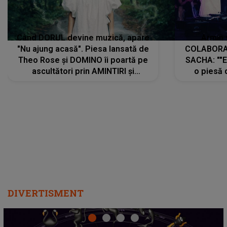
Când DORUL devine muzică, apare
Armin 
"Nu ajung acasă". Piesa lansată de
COLABORAR
Theo Rose și DOMINO îi poartă pe
SACHA: ""E
ascultători prin AMINTIRI și
o piesă 
REGĂSIRI, iar drumul emoțiilor
imediat pre
trece prin sufletul publicului:
cu mine șt
"Pentru toți cei care au plecat
păstrăm do
departe ca să le fie mai bine"
DIVERTISMENT