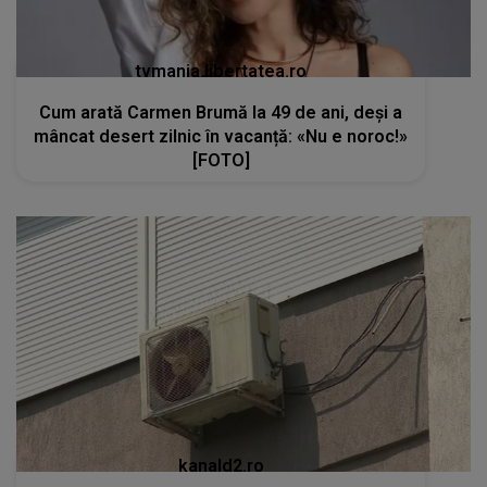
tvmania.libertatea.ro
Cum arată Carmen Brumă la 49 de ani, deși a
mâncat desert zilnic în vacanță: «Nu e noroc!»
[FOTO]
kanald2.ro