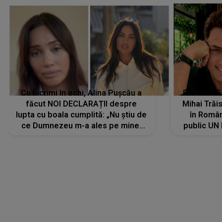
Cu lacrimi în ochi, Alina Pușcău a
REVEDERE
făcut NOI DECLARAȚII despre
Mihai Trăis
lupta cu boala cumplită: „Nu știu de
în Români
ce Dumnezeu m-a ales pe mine.
public UN
Am cancer la sân, am intrat în
"Nu știu ce
metastază...”