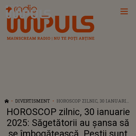
Radio Impuls
DIVERTISMENT
HOROSCOP ZILNIC, 30 IANUARIE
2025: SĂGETĂTORII AU ȘANSA SĂ
HOROSCOP zilnic, 30 ianuarie
SE ÎMBOGĂȚEASCĂ. PEȘTII SUNT
PREGĂTIȚI SĂ-ȘI DUCĂ RELAȚIA
2025: Săgetătorii au șansa să
LA URMĂTORUL NIVEL
se îmbogățească. Peștii sunt