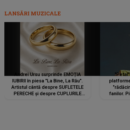
LANSĂRI MUZICALE
Andrei Ursu surprinde EMOȚIA
"Petal"
IUBIRII în piesa "La Bine, La Rău".
platforme
Artistul cântă despre SUFLETELE
"rădăci
PERECHE și despre CUPLURILE
fanilor. 
care aleg să meargă împreună pe
Arian
același drum, INDIFERENT DE CE LE
ascultă
REZERVĂ VIAȚA