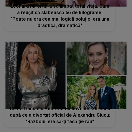
Leonard Miron și-a schimbat total viața. Cum
a reușit să slăbească 66 de kilograme:
"Poate nu era cea mai logică soluție, era una
drastică, dramatică"
Ce i-a transmis Andreea Bălan Alinei Sorescu
după ce a divorțat oficial de Alexandru Ciucu:
"Războiul era să-ți facă ție rău"