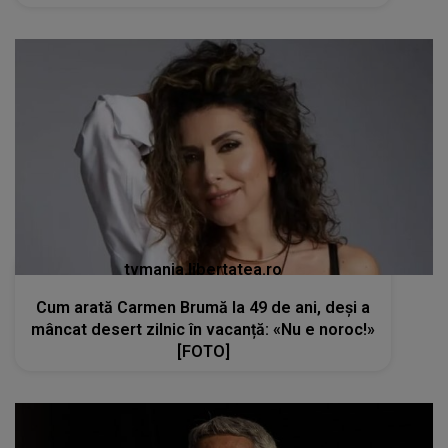
tvmania.libertatea.ro
Cum arată Carmen Brumă la 49 de ani, deși a
mâncat desert zilnic în vacanță: «Nu e noroc!»
[FOTO]