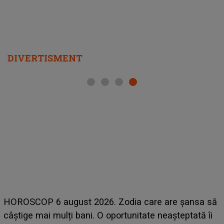
DIVERTISMENT
LINE-UP UNTOLD ONE, ziua 2. La ce oră urcă pe
scena principală a festivalului Zara Larsson? Artista