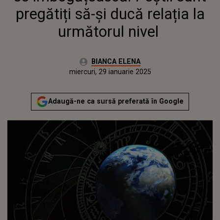
pregătiți să-și ducă relația la
următorul nivel
Autor:
BIANCA ELENA
Publicat:
miercuri, 29 ianuarie 2025
Actualizat:
miercuri, 29 ianuarie 2025
Adaugă-ne ca sursă preferată în Google