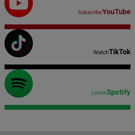
YouTube
Subscribe
TikTok
Watch
Spotify
Listen