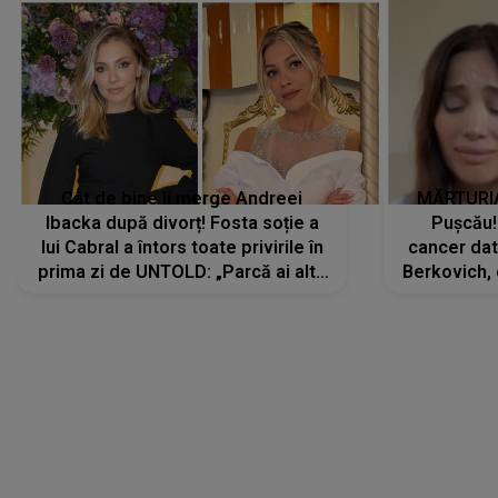
Cât de bine îi merge Andreei
MĂRTURIA
Ibacka după divorț! Fosta soție a
Pușcău!
lui Cabral a întors toate privirile în
cancer dato
prima zi de UNTOLD: „Parcă ai altă
Berkovich, 
strălucire, emani putere,
accident ru
încredere, siguranță...”
Dacă nu 