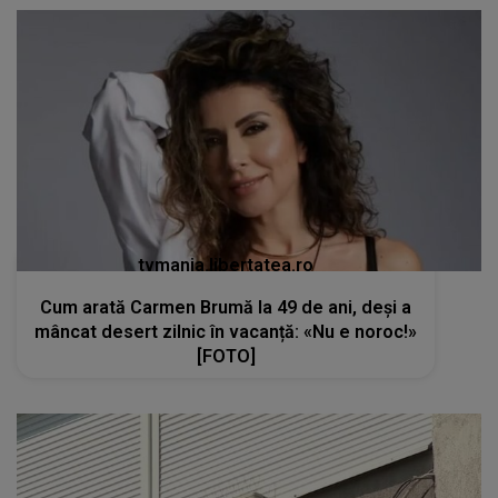
tvmania.libertatea.ro
Cum arată Carmen Brumă la 49 de ani, deși a
mâncat desert zilnic în vacanță: «Nu e noroc!»
[FOTO]