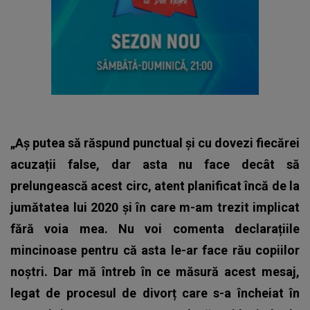
„Aș putea să răspund punctual și cu dovezi fiecărei
acuzații false, dar asta nu face decât să
prelungească acest circ, atent planificat încă de la
jumătatea lui 2020 și în care m-am trezit implicat
fără voia mea. Nu voi comenta declarațiile
mincinoase pentru că asta le-ar face rău copiilor
noștri. Dar mă întreb în ce măsură acest mesaj,
legat de procesul de divorț care s-a încheiat în