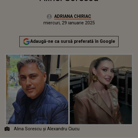
Autor:
ADRIANA CHIRIAC
Publicat:
marți, 28 ianuarie 2025
Actualizat:
miercuri, 29 ianuarie 2025
Adaugă-ne ca sursă preferată în Google
Alina Sorescu și Alexandru Ciucu