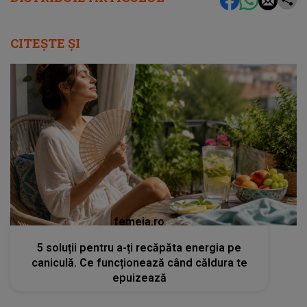
CITEȘTE ȘI
femeia.ro
5 soluții pentru a-ți recăpăta energia pe
caniculă. Ce funcționează când căldura te
epuizează