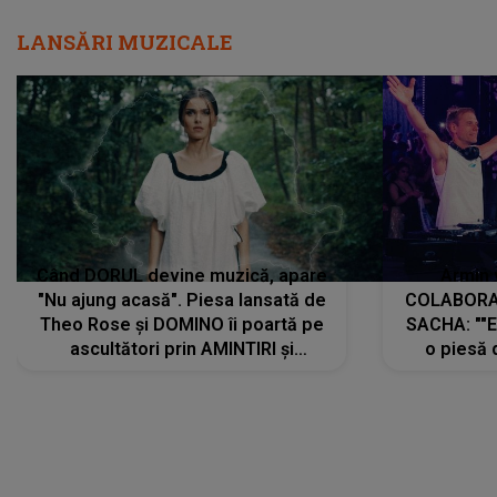
LANSĂRI MUZICALE
Când DORUL devine muzică, apare
Armin 
"Nu ajung acasă". Piesa lansată de
COLABORAR
Theo Rose și DOMINO îi poartă pe
SACHA: ""E
ascultători prin AMINTIRI și
o piesă 
REGĂSIRI, iar drumul emoțiilor
imediat pre
trece prin sufletul publicului:
cu mine șt
"Pentru toți cei care au plecat
păstrăm do
departe ca să le fie mai bine"