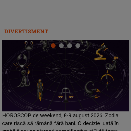
DIVERTISMENT
Emanuel a ținut ACEST DETALIU ASCUNS până
acum! În fața Alexandrei, concurentul din Casa Iubirii