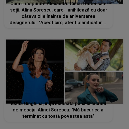
Cum îi răspunde Alexandru Ciucu fostei sale
soții, Alina Sorescu, care-l anihilează cu doar
câteva zile înainte de aniversarea
designerului: "Acest circ, atent planificat încă
de la jumătatea lui 2020"
Ioana Ginghină, impresionată până la lacrimi
de mesajul Alinei Sorescu: "Mă bucur ca ai
terminat cu toată povestea asta"