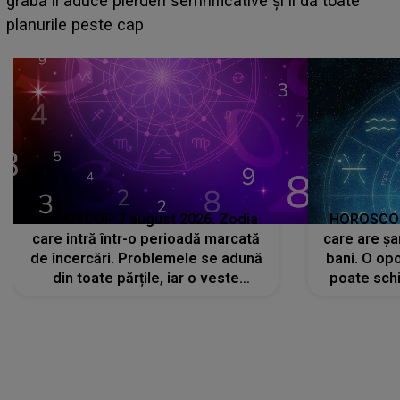
face o MĂRTURISIRE NEAȘTEPTATĂ despre mama
sa: "I-am spus și ei în față, eu nu te iubesc pentru
că..."
HOROSCOP 7 august 2026. Zodia
HOROSCOP 
care intră într-o perioadă marcată
care are șa
de încercări. Problemele se adună
bani. O opo
din toate părțile, iar o veste
poate schi
neașteptată îi dă planurile peste
la
cap