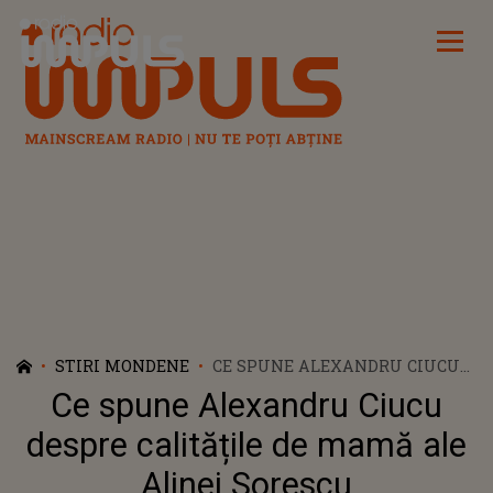
Radio Impuls
STIRI MONDENE
CE SPUNE ALEXANDRU CIUCU
DESPRE CALITĂȚILE DE MAMĂ
Ce spune Alexandru Ciucu
ALE ALINEI SORESCU
despre calitățile de mamă ale
Alinei Sorescu