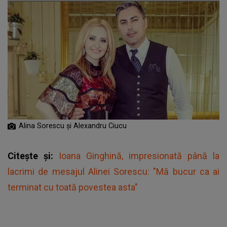
Alina Sorescu și Alexandru Ciucu
Citește și:
Ioana Ginghină, impresionată până la
lacrimi de mesajul Alinei Sorescu: "Mă bucur ca ai
terminat cu toată povestea asta"