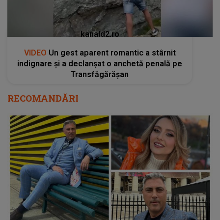
kanald2.ro
VIDEO
Un gest aparent romantic a stârnit
indignare și a declanșat o anchetă penală pe
Transfăgărășan
RECOMANDĂRI