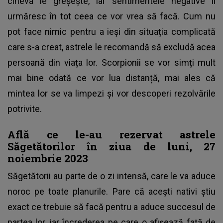
cineva le greșește, iar sentimentele negative îi
urmăresc în tot ceea ce vor vrea să facă. Cum nu
pot face nimic pentru a ieși din situația complicată
care s-a creat, astrele le recomandă să excludă acea
persoană din viața lor. Scorpionii se vor simți mult
mai bine odată ce vor lua distanță, mai ales că
mintea lor se va limpezi și vor descoperi rezolvările
potrivite.
Află ce le-au rezervat astrele
Săgetătorilor în ziua de luni, 27
noiembrie 2023
Săgetătorii au parte de o zi intensă, care le va aduce
noroc pe toate planurile. Pare că acești nativi știu
exact ce trebuie să facă pentru a aduce succesul de
partea lor, iar încrederea pe care o afișează față de