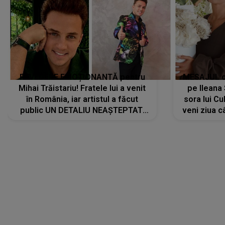
REVEDERE EMOȚIONANTĂ pentru
MESAJUL ca
Mihai Trăistariu! Fratele lui a venit
pe Ilean
în România, iar artistul a făcut
sora lui Cu
public UN DETALIU NEAȘTEPTAT:
veni ziua c
"Nu știu ce să-i zic. Voi ce spuneți
? Să se..."