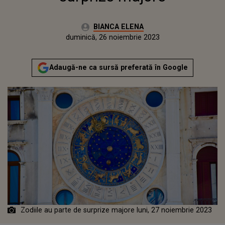
Autor:
BIANCA ELENA
Publicat:
duminică, 26 noiembrie 2023
Actualizat:
duminică, 26 noiembrie 2023
Adaugă-ne ca sursă preferată în Google
Zodiile au parte de surprize majore luni, 27 noiembrie 2023