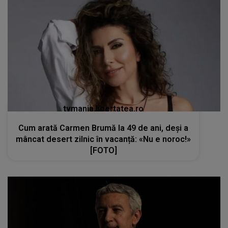
tvmania.libertatea.ro
Cum arată Carmen Brumă la 49 de ani, deși a
mâncat desert zilnic în vacanță: «Nu e noroc!»
[FOTO]