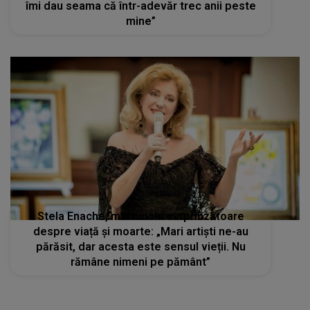
îmi dau seama că într-adevăr trec anii peste
mine”
Stela Enache, mărturisiri surprinzătoare
despre viață și moarte: „Mari artiști ne-au
părăsit, dar acesta este sensul vieții. Nu
rămâne nimeni pe pământ”