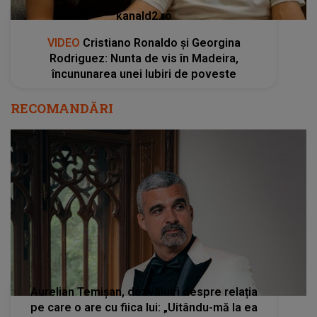
kanald2.ro
VIDEO
Cristiano Ronaldo și Georgina
Rodriguez: Nunta de vis în Madeira,
încununarea unei Iubiri de poveste
RECOMANDĂRI
Aurelian Temișan, dezvăluiri despre relația
pe care o are cu fiica lui: „Uitându-mă la ea