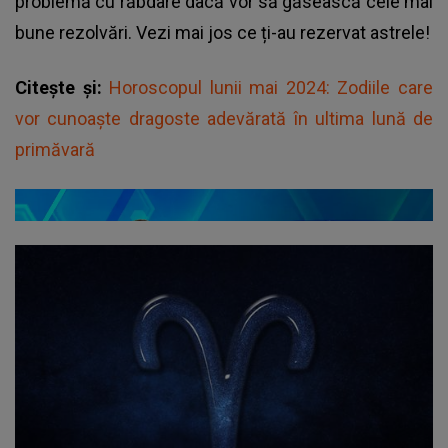
problemă cu răbdare dacă vor să găsească cele mai
bune rezolvări. Vezi mai jos ce ți-au rezervat astrele!
Citește și:
Horoscopul lunii mai 2024: Zodiile care
vor cunoaște dragoste adevărată în ultima lună de
primăvară