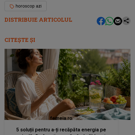
horoscop azi
DISTRIBUIE ARTICOLUL
CITEȘTE ȘI
femeia.ro
5 soluții pentru a-ți recăpăta energia pe