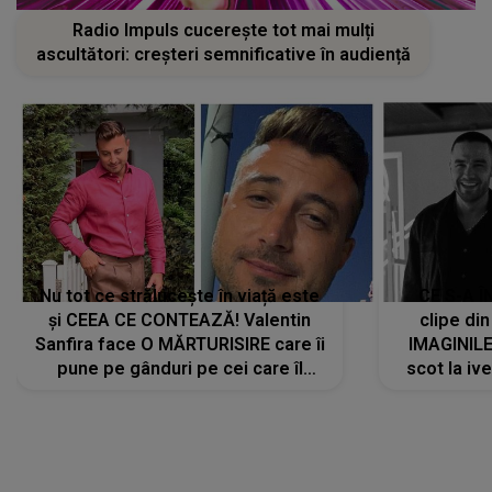
Radio Impuls cucerește tot mai mulți
ascultători: creșteri semnificative în audiență
Nu tot ce strălucește în viață este
CE S-A Î
și CEEA CE CONTEAZĂ! Valentin
clipe din
Sanfira face O MĂRTURISIRE care îi
IMAGINIL
pune pe gânduri pe cei care îl
scot la ive
urmăresc în ONLINE. Mesajul
despre 
artistului este despre ceva ce
uităm cu toții, uneori: "La final, nu
vom..."