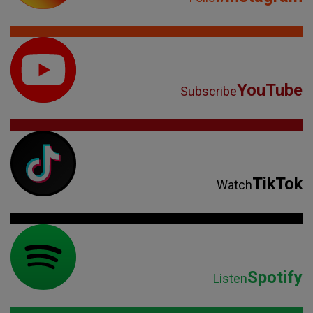
YouTube
Subscribe
TikTok
Watch
Spotify
Listen