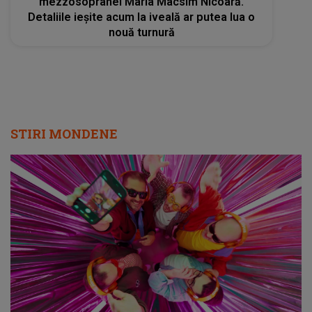
mezzosopranei Maria Macsim Nicoară.
Detaliile ieşite acum la iveală ar putea lua o
nouă turnură
STIRI MONDENE