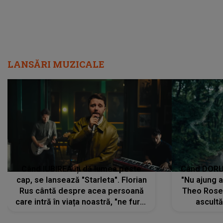
LANSĂRI MUZICALE
Când IUBIREA îți dă lumea peste
Când DORUL
cap, se lansează "Starleta". Florian
"Nu ajung 
Rus cântă despre acea persoană
Theo Rose 
care intră în viața noastră, "ne fură"
ascultă
toate PRIVIRILE, toate GÂNDURILE,
REGĂSIRI