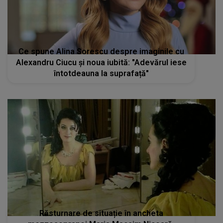
Ce spune Alina Sorescu despre imaginile cu
Alexandru Ciucu și noua iubită: "Adevărul iese
întotdeauna la suprafață"
Răsturnare de situație în ancheta