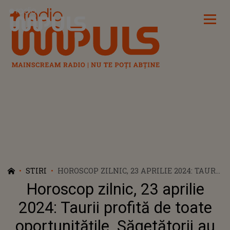
Radio Impuls
STIRI
HOROSCOP ZILNIC, 23 APRILIE 2024: TAURII
PROFITĂ DE TOATE OPORTUNITĂȚILE.
Horoscop zilnic, 23 aprilie
SĂGETĂTORII AU PARTE DE O SURPRIZĂ ÎN
PLAN PROFESIONAL
2024: Taurii profită de toate
oportunitățile. Săgetătorii au