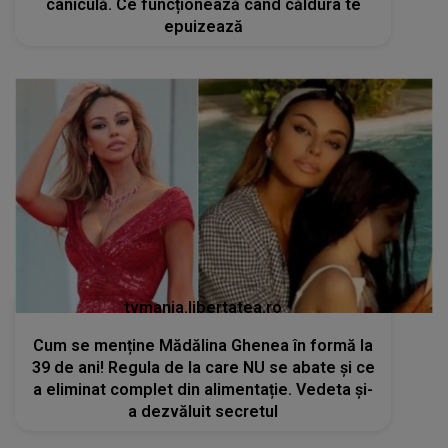
caniculă. Ce funcționează când căldura te
epuizează
tvmania.libertatea.ro
Cum se menține Mădălina Ghenea în formă la
39 de ani! Regula de la care NU se abate și ce
a eliminat complet din alimentație. Vedeta și-
a dezvăluit secretul