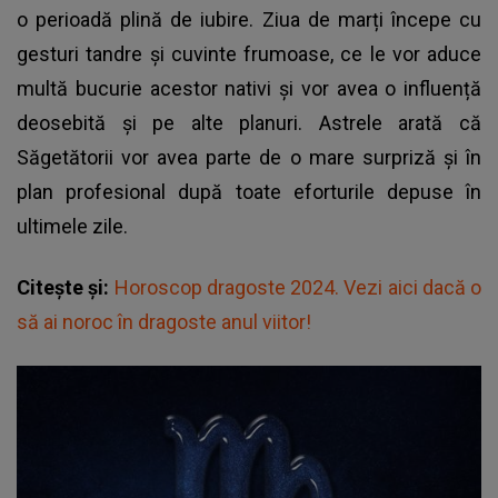
o perioadă plină de iubire. Ziua de marți începe cu
gesturi tandre și cuvinte frumoase, ce le vor aduce
multă bucurie acestor nativi și vor avea o influență
deosebită și pe alte planuri. Astrele arată că
Săgetătorii vor avea parte de o mare surpriză și în
plan profesional după toate eforturile depuse în
ultimele zile.
Citește și:
Horoscop dragoste 2024. Vezi aici dacă o
să ai noroc în dragoste anul viitor!