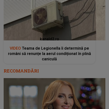
kanald2.ro
VIDEO
Teama de Legionella îi determină pe
români să renunțe la aerul condiționat în plină
caniculă
RECOMANDĂRI