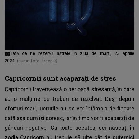
Iată ce ne rezervă astrele în ziua de marți, 23 aprilie
2024
(sursa foto: freepik)
Capricornii sunt acaparați de stres
Capricornii traversează o perioadă stresantă, în care
au o mulțime de treburi de rezolvat. Deși depun
eforturi mari, lucrurile nu se vor întâmpla de fiecare
dată așa cum își doresc, iar în timp vor fi acaparați de
gânduri negative. Cu toate acestea, cei născuți în
zodia Capricorn nu trebuie să uite cât de puternici