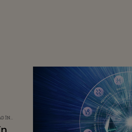
D ÎN
ILIE: CUM
în
CTATE