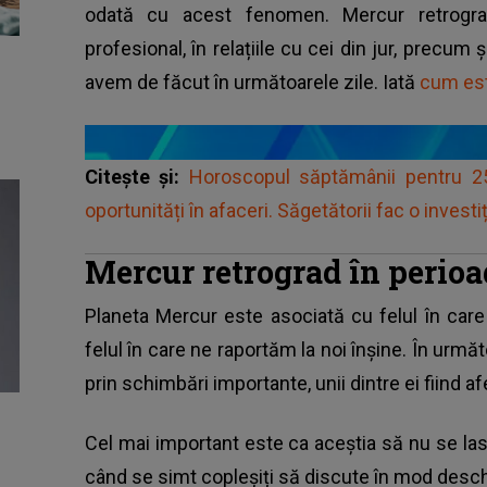
odată cu acest fenomen. Mercur retrogra
profesional, în relațiile cu cei din jur, precum 
avem de făcut în următoarele zile. Iată
cum est
Citește și:
Horoscopul săptămânii pentru 25
oportunități în afaceri. Săgetătorii fac o invest
Mercur retrograd în perioad
Planeta Mercur
este asociată cu felul în car
felul în care ne raportăm la noi înșine. În următ
prin schimbări importante, unii dintre ei fiind a
Cel mai important este ca aceștia să nu se las
când se simt copleșiți să discute în mod desch