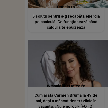
femeia.ro
5 soluții pentru a-ți recăpăta energia
pe caniculă. Ce funcționează când
căldura te epuizează
tvmania.libertatea.ro
Cum arată Carmen Brumă la 49 de
ani, deși a mâncat desert zilnic în
vacanță: «Nu e noroc!» [FOTO]