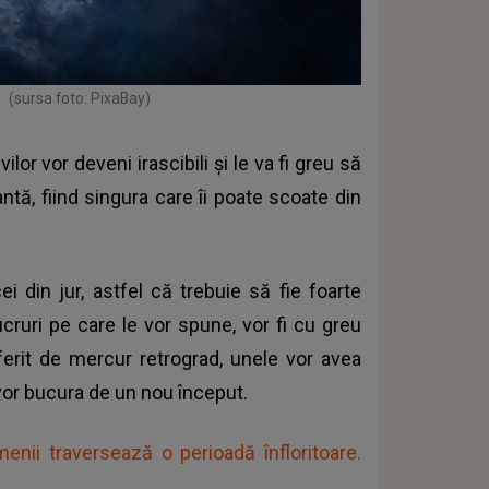
(sursa foto: PixaBay)
ilor vor deveni irascibili și le va fi greu să
tă, fiind singura care îi poate scoate din
ei din jur, astfel că trebuie să fie foarte
cruri pe care le vor spune, vor fi cu greu
iferit de mercur retrograd, unele vor avea
 vor bucura de un nou început.
enii traversează o perioadă înfloritoare.