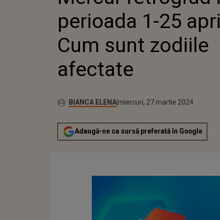
perioada 1-25 apri
Cum sunt zodiile
afectate
Publicat:
Autor:
miercuri, 27 martie 2024
Actualizat:
BIANCA ELENA
miercuri, 27 martie 2024
Adaugă-ne ca sursă preferată în Google