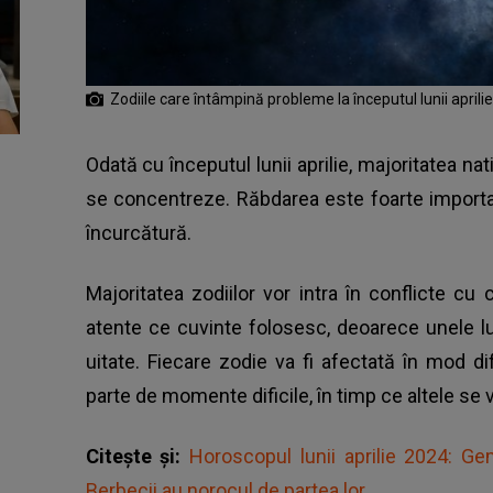
Zodiile care întâmpină probleme la începutul lunii aprilie
Odată cu începutul lunii aprilie, majoritatea nativ
se concentreze. Răbdarea este foarte importan
încurcătură.
Majoritatea zodiilor vor intra în conflicte cu c
atente ce cuvinte folosesc, deoarece unele lu
uitate. Fiecare zodie va fi afectată în mod d
parte de momente dificile, în timp ce altele se
Citește și:
Horoscopul lunii aprilie 2024: Gem
Berbecii au norocul de partea lor