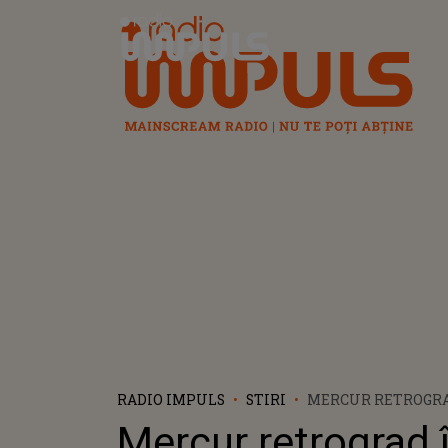
Radio Impuls
RADIO IMPULS
STIRI
MERCUR RETROGRA
PERIOADA 1-25 APR
Mercur retrograd 
SUNT ZODIILE AFE