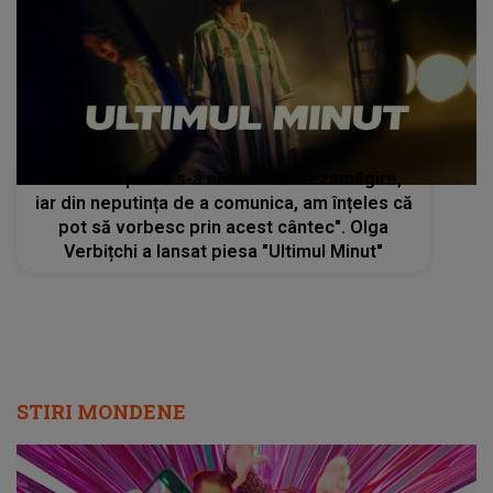
"Aceasta piesă s-a născut din dezamăgire,
iar din neputința de a comunica, am înțeles că
pot să vorbesc prin acest cântec". Olga
Verbițchi a lansat piesa "Ultimul Minut"
STIRI MONDENE