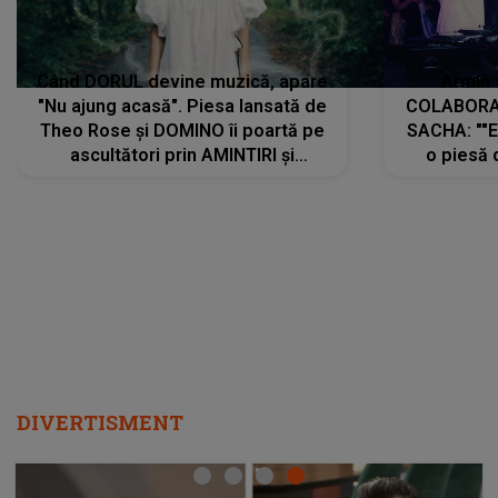
Când DORUL devine muzică, apare
Armin 
"Nu ajung acasă". Piesa lansată de
COLABORAR
Theo Rose și DOMINO îi poartă pe
SACHA: ""E
ascultători prin AMINTIRI și
o piesă 
REGĂSIRI, iar drumul emoțiilor
imediat pre
trece prin sufletul publicului:
cu mine șt
"Pentru toți cei care au plecat
păstrăm do
departe ca să le fie mai bine"
DIVERTISMENT