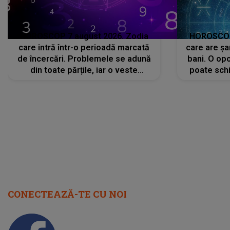
HOROSCOP 7 august 2026. Zodia
HOROSCOP 
care intră într-o perioadă marcată
care are șa
de încercări. Problemele se adună
bani. O opo
din toate părțile, iar o veste
poate schi
neașteptată îi dă planurile peste
la
cap
CONECTEAZĂ-TE CU NOI