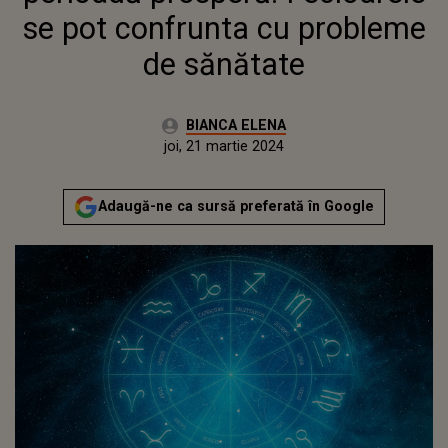
se pot confrunta cu probleme
de sănătate
Autor:
BIANCA ELENA
Publicat:
joi, 21 martie 2024
Actualizat:
joi, 21 martie 2024
Adaugă-ne ca sursă preferată în Google