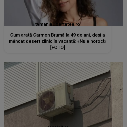
tvmania.libertatea.ro
Cum arată Carmen Brumă la 49 de ani, deși a
mâncat desert zilnic în vacanță: «Nu e noroc!»
[FOTO]