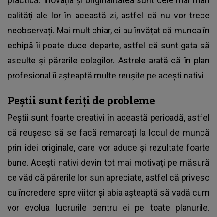
practică. Inovația și originalitatea sunt cele mai mari
calități ale lor în această zi, astfel că nu vor trece
neobservați. Mai mult chiar, ei au învățat că munca în
echipă îi poate duce departe, astfel că sunt gata să
asculte și părerile colegilor. Astrele arată că în plan
profesional îi așteaptă multe reușite pe acești nativi.
Peștii sunt feriți de probleme
Peștii sunt foarte creativi în această perioadă, astfel
că reușesc să se facă remarcați la locul de muncă
prin idei originale, care vor aduce și rezultate foarte
bune. Acești nativi devin tot mai motivați pe măsură
ce văd că părerile lor sun apreciate, astfel că privesc
cu încredere spre viitor și abia așteaptă să vadă cum
vor evolua lucrurile pentru ei pe toate planurile.