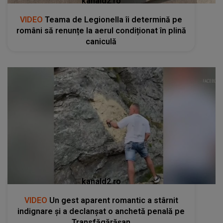
kanald2.ro
VIDEO
Teama de Legionella îi determină pe
români să renunțe la aerul condiționat în plină
caniculă
kanald2.ro
VIDEO
Un gest aparent romantic a stârnit
indignare și a declanșat o anchetă penală pe
Transfăgărășan