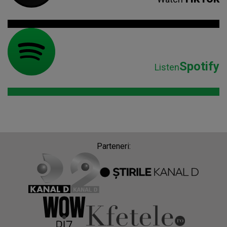
Spotify
Listen
Parteneri: