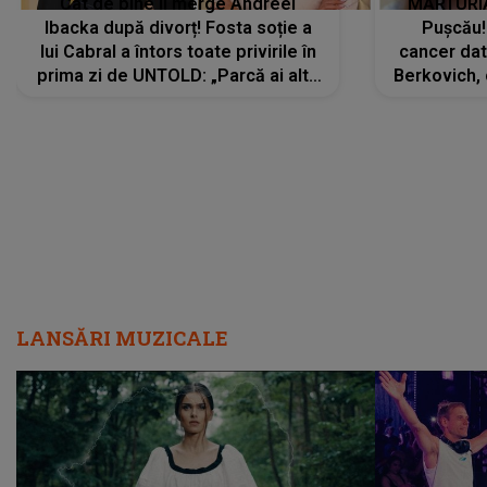
Cât de bine îi merge Andreei
MĂRTURIA
Ibacka după divorț! Fosta soție a
Pușcău!
lui Cabral a întors toate privirile în
cancer dato
prima zi de UNTOLD: „Parcă ai altă
Berkovich, 
strălucire, emani putere,
accident ru
încredere, siguranță...”
Dacă nu 
LANSĂRI MUZICALE