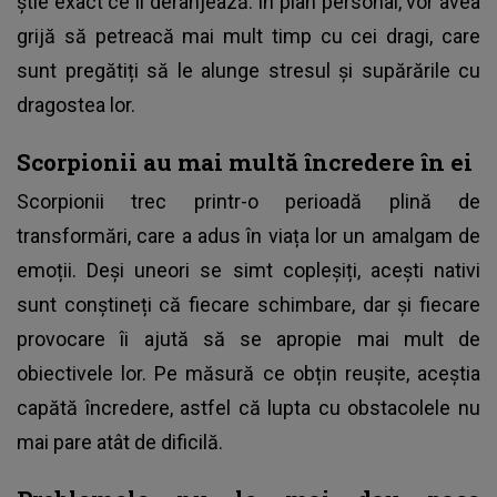
știe exact ce îi deranjează. În plan personal, vor avea
grijă să petreacă mai mult timp cu cei dragi, care
sunt pregătiți să le alunge stresul și supărările cu
dragostea lor.
Scorpionii au mai multă încredere în ei
Scorpionii trec printr-o perioadă plină de
transformări, care a adus în viața lor un amalgam de
emoții. Deși uneori se simt copleșiți, acești nativi
sunt conștineți că fiecare schimbare, dar și fiecare
provocare îi ajută să se apropie mai mult de
obiectivele lor. Pe măsură ce obțin reușite, aceștia
capătă încredere, astfel că lupta cu obstacolele nu
mai pare atât de dificilă.