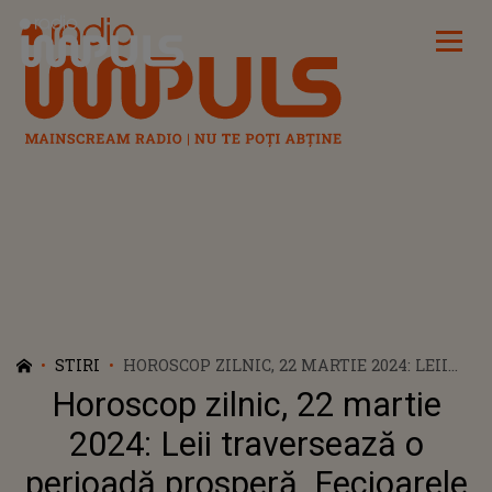
Radio Impuls
STIRI
HOROSCOP ZILNIC, 22 MARTIE 2024: LEII
TRAVERSEAZĂ O PERIOADĂ PROSPERĂ.
Horoscop zilnic, 22 martie
FECIOARELE SE POT CONFRUNTA CU
PROBLEME DE SĂNĂTATE
2024: Leii traversează o
perioadă prosperă. Fecioarele