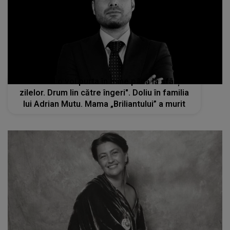
"Iubirea ta o voi purta în mine până la sfârșitul
zilelor. Drum lin către îngeri". Doliu în familia
lui Adrian Mutu. Mama „Briliantului” a murit