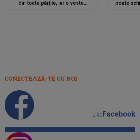
din toate părțile, iar o veste
poate schi
neașteptată îi dă planurile peste
la
cap
CONECTEAZĂ-TE CU NOI
Facebook
Like