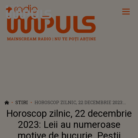
Radio Impuls
STIRI
HOROSCOP ZILNIC, 22 DECEMBRIE 2023:
LEII AU NUMEROASE MOTIVE DE BUCURIE.
Horoscop zilnic, 22 decembrie
PEȘTII PRIMESC O SUMĂ MARE DE BANI
2023: Leii au numeroase
motive de bucurie. Peștii