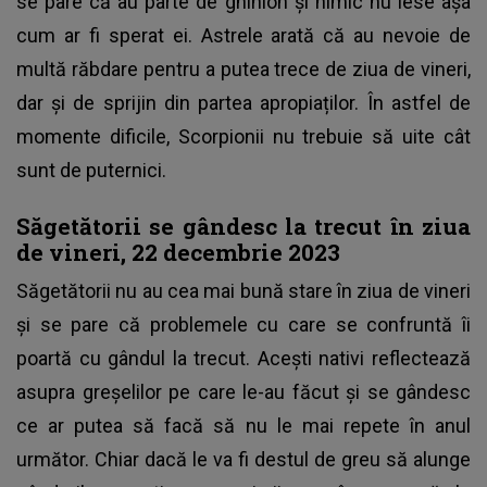
se pare că au parte de ghinion și nimic nu iese așa
cum ar fi sperat ei. Astrele arată că au nevoie de
multă răbdare pentru a putea trece de ziua de vineri,
dar și de sprijin din partea apropiaților. În astfel de
momente dificile, Scorpionii nu trebuie să uite cât
sunt de puternici.
Săgetătorii se gândesc la trecut în ziua
de vineri, 22 decembrie 2023
Săgetătorii nu au cea mai bună stare în ziua de vineri
și se pare că problemele cu care se confruntă îi
poartă cu gândul la trecut. Acești nativi reflectează
asupra greșelilor pe care le-au făcut și se gândesc
ce ar putea să facă să nu le mai repete în anul
următor. Chiar dacă le va fi destul de greu să alunge