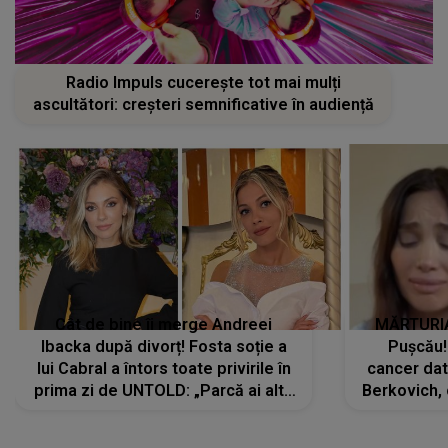
Radio Impuls cucerește tot mai mulți
ascultători: creșteri semnificative în audiență
Cât de bine îi merge Andreei
MĂRTURIA
Ibacka după divorț! Fosta soție a
Pușcău!
lui Cabral a întors toate privirile în
cancer dato
prima zi de UNTOLD: „Parcă ai altă
Berkovich, 
strălucire, emani putere,
accident ru
încredere, siguranță...”
Dacă nu 