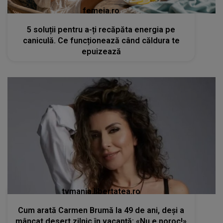
femeia.ro
5 soluții pentru a-ți recăpăta energia pe
caniculă. Ce funcționează când căldura te
epuizează
tvmania.libertatea.ro
Cum arată Carmen Brumă la 49 de ani, deși a
mâncat desert zilnic în vacanță: «Nu e noroc!»