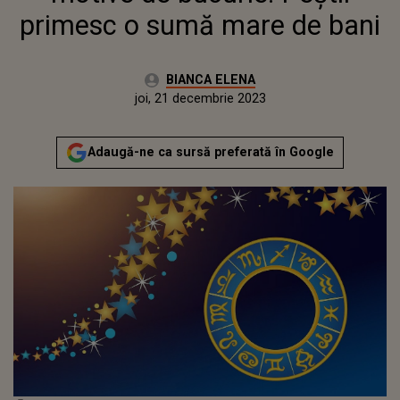
primesc o sumă mare de bani
Autor:
BIANCA ELENA
Publicat:
joi, 21 decembrie 2023
Actualizat:
joi, 21 decembrie 2023
Adaugă-ne ca sursă preferată în Google