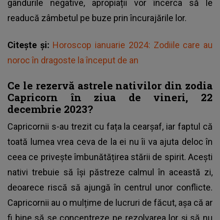
gândurile negative, apropiații vor încerca să le
readucă zâmbetul pe buze prin încurajările lor.
Citește și:
Horoscop ianuarie 2024: Zodiile care au
noroc în dragoste la început de an
Ce le rezervă astrele nativilor din zodia
Capricorn în ziua de vineri, 22
decembrie 2023?
Capricornii s-au trezit cu fața la cearșaf, iar faptul că
toată lumea vrea ceva de la ei nu îi va ajuta deloc în
ceea ce privește îmbunătățirea stării de spirit. Acești
nativi trebuie să își păstreze calmul în această zi,
deoarece riscă să ajungă în centrul unor conflicte.
Capricornii au o mulțime de lucruri de făcut, așa că ar
fi bine să se concentreze pe rezolvarea lor și să nu