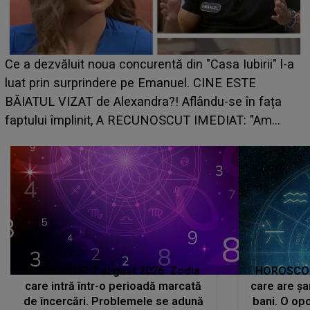
HOROSCOP de weekend, 8-9 august 2026. Zodia
care riscă să rămână fără bani. O decizie luată în
grabă îi aduce pierderi semnificative și îi dă toate
planurile peste cap
c
HOROSCOP 7 august 2026. Zodia
HOROSCOP 
care intră într-o perioadă marcată
care are șa
de încercări. Problemele se adună
bani. O opo