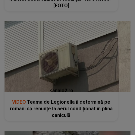
[FOTO]
kanald2.ro
VIDEO
Teama de Legionella îi determină pe
români să renunțe la aerul condiționat în plină
caniculă