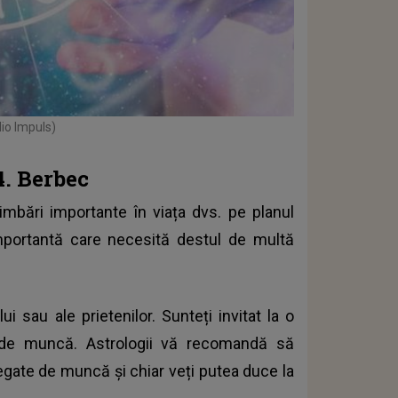
dio Impuls)
4. Berbec
mbări importante în viața dvs. pe planul
importantă care necesită destul de multă
ui sau ale prietenilor. Sunteți invitat la o
. de muncă. Astrologii vă recomandă să
 legate de muncă și chiar veți putea duce la