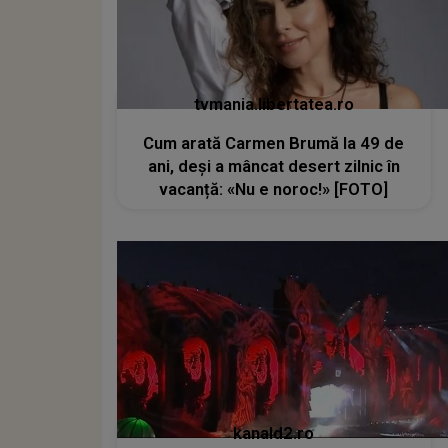
tvmania.libertatea.ro
Cum arată Carmen Brumă la 49 de
ani, deși a mâncat desert zilnic în
vacanță: «Nu e noroc!» [FOTO]
kanald2.ro