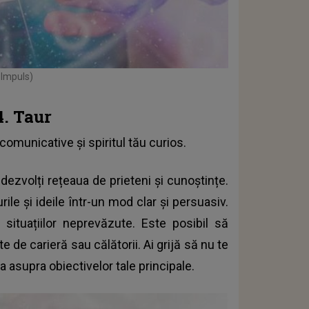
 Impuls)
4. Taur
e comunicative și spiritul tău curios.
 dezvolți rețeaua de prieteni și cunoștințe.
le și ideile într-un mod clar și persuasiv.
 situațiilor neprevăzute. Este posibil să
e de carieră sau călătorii. Ai grijă să nu te
ea asupra obiectivelor tale principale.