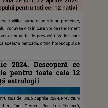
 ziua de luni, 22 aprilie 2024.
ului pentru toți cei 12 nativi.
duce zodiilor numeroase sfaturi prețioase,
acului vor avea o zi în care vor da randament
vor avea parte de provocări. Vedeți care
ca această perioadă, citind horoscopul de
lie 2024. Descoperă ce
ele pentru toate cele 12
ță astrologii
ntru ziua de luni, 22 aprilie 2024.
Previziuni
erbec, Taur, Gemeni, Rac, Leu, Fecioară,