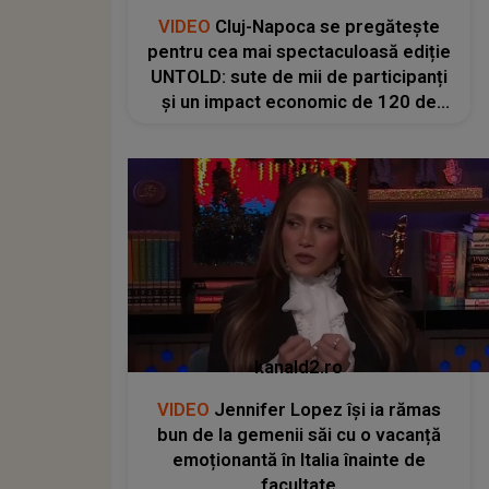
VIDEO
Cluj-Napoca se pregătește
pentru cea mai spectaculoasă ediție
UNTOLD: sute de mii de participanți
și un impact economic de 120 de
milioane de euro
kanald2.ro
VIDEO
Jennifer Lopez își ia rămas
bun de la gemenii săi cu o vacanță
emoționantă în Italia înainte de
facultate