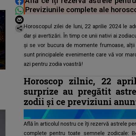
DISTRIBUIE ARTICOLUL
Află ce îți rezervă astrele pentru
Previziunile complete ale horoscop
Horoscopul zilei de luni, 22 aprilie 2024 le a
dar și avertizări. În timp ce unii nativi ai zodi
și se vor bucura de momente frumoase, alții 
sunt principalele evenimente care vă vor mar
azi pentru zodia voastră!
Horoscop zilnic, 22 apri
surprize au pregătit astr
zodii și ce previziuni anun
Află în articolul nostru ce îți rezervă astrele pe
complete pentru toate semnele zodicale
: B