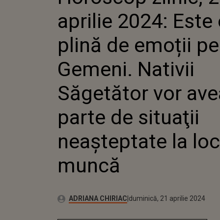
SĂGETĂTOR VOR AV
aprilie 2024: Este 
SITUAŢII NEAŞTEP
DE MUNCĂ
plină de emoții pe
Gemeni. Nativii
Săgetător vor ave
parte de situaţii
neaşteptate la loc
muncă
Publicat:
Autor:
duminică, 21 aprilie 2024
Actualizat:
ADRIANA CHIRIAC
duminică, 21 aprilie 2024