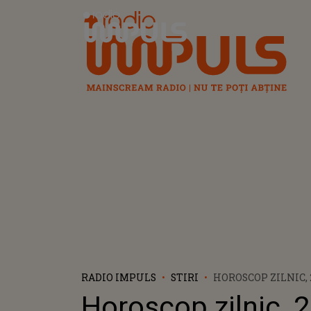
Radio Impuls
RADIO IMPULS
STIRI
HOROSCOP ZILNIC, 
2024: ESTE O ZI PL
Horoscop zilnic, 
PENTRU GEMENI. N