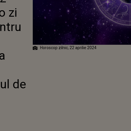
EA PARTE DE
o zi
TATE LA LOCUL
ntru
Horoscop zilnic, 22 aprilie 2024
a
ul de