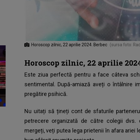
Horoscop zilnic, 22 aprilie 2024. Berbec
(sursa foto: Ra
Horoscop zilnic, 22 aprilie 202
Este ziua perfectă pentru a face câteva schi
sentimental. După-amiază aveți o întâlnire 
pregătire psihică.
Nu uitați să țineți cont de sfaturile partenerul
petrecere organizată de către colegii dvs
mergeți, veți putea lega prietenii în afara ariei