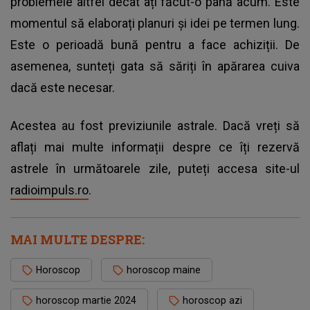
problemele altfel decât ați făcut-o până acum. Este
momentul să elaborați planuri și idei pe termen lung.
Este o perioadă bună pentru a face achiziții. De
asemenea, sunteți gata să săriți în apărarea cuiva
dacă este necesar.
Acestea au fost previziunile astrale. Dacă vreți să
aflați mai multe informații despre ce îți rezervă
astrele în următoarele zile, puteți accesa site-ul
radioimpuls.ro
.
MAI MULTE DESPRE:
Horoscop
horoscop maine
horoscop martie 2024
horoscop azi