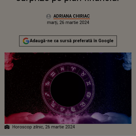
Autor:
ADRIANA CHIRIAC
Publicat:
luni, 25 martie 2024
Actualizat:
marți, 26 martie 2024
Adaugă-ne ca sursă preferată în Google
Horoscop zilnic, 26 martie 2024