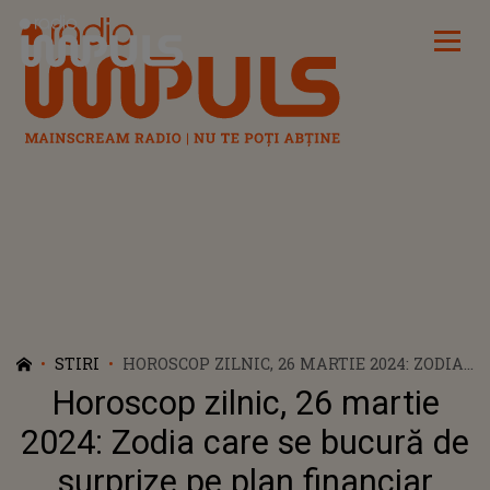
Radio Impuls
STIRI
HOROSCOP ZILNIC, 26 MARTIE 2024: ZODIA
CARE SE BUCURĂ DE SURPRIZE PE PLAN
Horoscop zilnic, 26 martie
FINANCIAR
2024: Zodia care se bucură de
surprize pe plan financiar