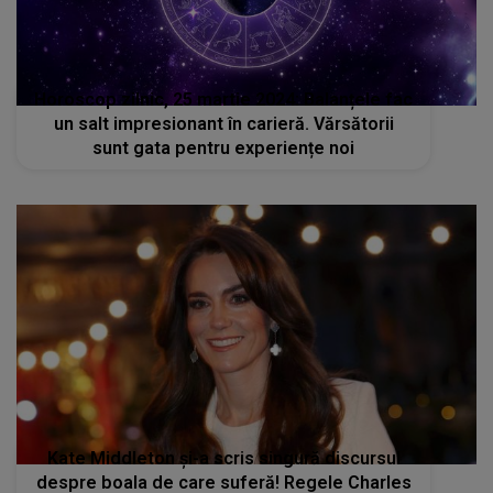
Horoscop zilnic, 25 martie 2024: Balanțele fac
un salt impresionant în carieră. Vărsătorii
sunt gata pentru experiențe noi
Kate Middleton și-a scris singură discursul
despre boala de care suferă! Regele Charles