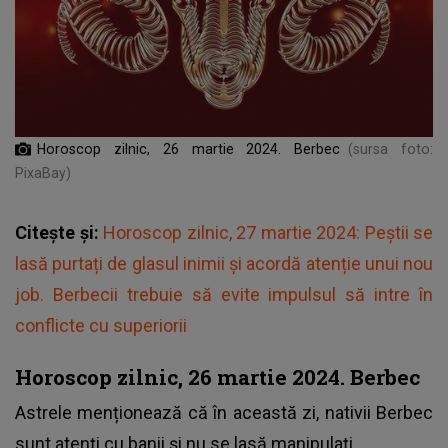
Horoscop zilnic, 26 martie 2024. Berbec
(sursa foto:
PixaBay)
Citește și:
Horoscop zilnic, 27 martie 2024: Peștii se
lasă purtați de glasul inimii și acordă atenție unui nou
job. Berbecii trebuie să evite impulsul să intre în
conflicte cu superiorii
Horoscop zilnic, 26 martie 2024. Berbec
Astrele menționează că în această zi, nativii Berbec
sunt atenți cu banii și nu se lasă manipulați.