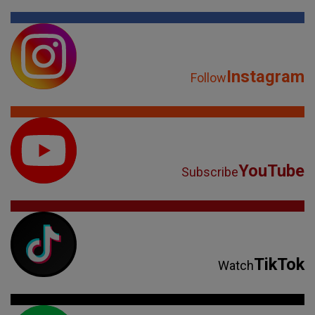
Instagram
Follow
YouTube
Subscribe
TikTok
Watch