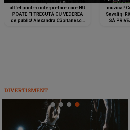
De această dată, "Dilaila" se simte
COLABORAR
altfel printr-o interpretare care NU
muzical! C
POATE FI TRECUTĂ CU VEDEREA
Savali și Ri
de public! Alexandra Căpitănescu
SĂ PRIV
a lansat VERSIUNEA LIVE a piesei
DIVERTISMENT