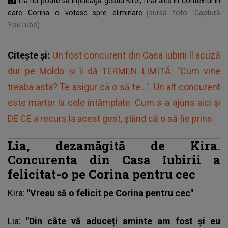
Lia nu poate să înțeleagă gestul Kirei, mai ales în contextul în
care Corina o votase spre eliminare
(sursa foto: Captură
YouTube)
Citește și:
Un fost concurent din Casa Iubirii îl acuză
dur pe Moldo și îi dă TERMEN LIMITĂ: "Cum vine
treaba asta? Te asigur că o să te...". Un alt concurent
este martor la cele întâmplate. Cum s-a ajuns aici și
DE CE a recurs la acest gest, știind că o să fie prins
Lia, dezamăgită de Kira.
Concurenta din Casa Iubirii a
felicitat-o pe Corina pentru cec
Kira
:
"Vreau să o felicit pe Corina pentru cec"
Lia:
"Din câte vă aduceți aminte am fost și eu