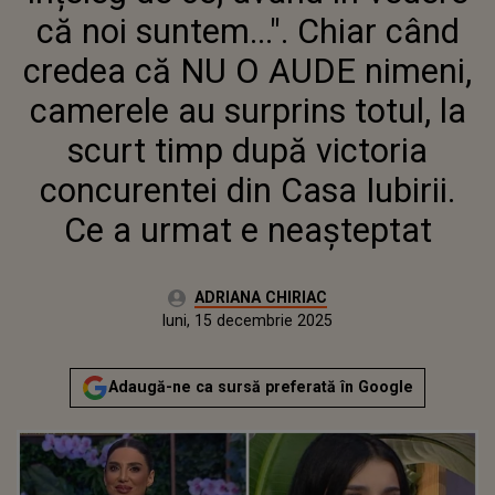
SURPRINS TOTUL, LA SCURT
că noi suntem...". Chiar când
TIMP DUPĂ VICTORIA
CONCURENTEI DIN CASA IUBIRII.
credea că NU O AUDE nimeni,
CE A URMAT E NEAȘTEPTAT
camerele au surprins totul, la
scurt timp după victoria
concurentei din Casa Iubirii.
Ce a urmat e neașteptat
Autor:
ADRIANA CHIRIAC
Publicat:
luni, 15 decembrie 2025
Actualizat:
luni, 15 decembrie 2025
Adaugă-ne ca sursă preferată în Google