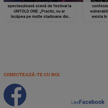
Cea mai mare și mai
Charli xc
spectaculoasă scenă de festival la
confesiu
UNTOLD ONE: „Practic, nu ar
vulnerabil
încăpea pe multe stadioane din
exista în
lume”. Evenimentul începe joi, 6
august 2026
CONECTEAZĂ-TE CU NOI
Facebook
Like