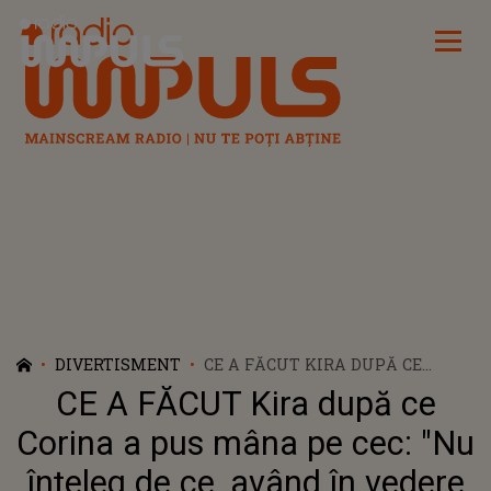
Radio Impuls
DIVERTISMENT
CE A FĂCUT KIRA DUPĂ CE
CORINA A PUS MÂNA PE CEC:
CE A FĂCUT Kira după ce
"NU ÎNȚELEG DE CE, AVÂND ÎN
VEDERE CĂ NOI SUNTEM...".
Corina a pus mâna pe cec: "Nu
CHIAR CÂND CREDEA CĂ NU O
înțeleg de ce, având în vedere
AUDE NIMENI, CAMERELE AU