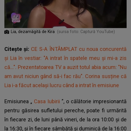
Lia, dezamăgită de Kira
(sursa foto: Captură YouTube)
Citește și:
CE S-A ÎNTÂMPLAT cu noua concurentă
și Lia în vestiar: "A intrat în spatele meu și mi-a zis
că...". Prezentatoarea TV a auzit totul abia acum: "Nu
am avut niciun gând să-i fac rău". Corina susține că
Lia i-a făcut același lucru când a intrat în emisiune
Emisiunea „
Casa Iubirii
”, o călătorie impresionantă
pentru găsirea sufletului pereche, poate fi urmărită
în fiecare zi, de luni până vineri, de la ora 10:00 și de
la 16:30, și în fiecare sâmbătă și duminică de la 16:00