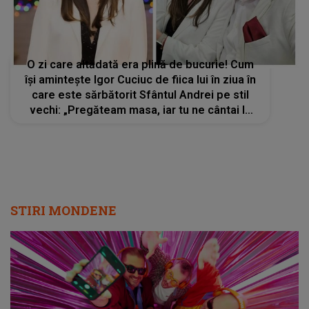
O zi care altădată era plină de bucurie! Cum
își amintește Igor Cuciuc de fiica lui în ziua în
care este sărbătorit Sfântul Andrei pe stil
vechi: „Pregăteam masa, iar tu ne cântai la
pian, la chitară și cu vocea ta duioasă. Ce
familie frumoasă am fost…”
STIRI MONDENE