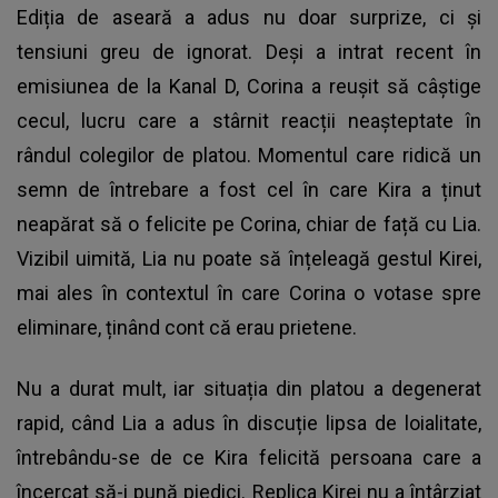
Ediția de aseară a adus nu doar surprize, ci și
tensiuni greu de ignorat. Deși a intrat recent în
emisiunea de la Kanal D, Corina a reușit să câștige
cecul, lucru care a stârnit reacții neașteptate în
rândul colegilor de platou. Momentul care ridică un
semn de întrebare a fost cel în care Kira a ținut
neapărat să o felicite pe Corina, chiar de față cu Lia.
Vizibil uimită, Lia nu poate să înțeleagă gestul Kirei,
mai ales în contextul în care Corina o votase spre
eliminare, ținând cont că erau prietene.
Nu a durat mult, iar situația din platou a degenerat
rapid, când Lia a adus în discuție lipsa de loialitate,
întrebându-se de ce Kira felicită persoana care a
încercat să-i pună piedici. Replica Kirei nu a întârziat