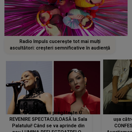
Radio Impuls cucerește tot mai mulți
ascultători: creșteri semnificative în audiență
Tania Turtureanu pregătește O
Alexandra
REVENIRE SPECTACULOASĂ la Sala
ușa cătr
Palatului! Când se va aprinde din
CONFES