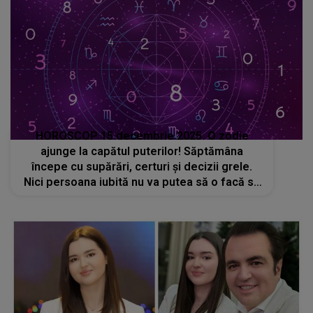
HOROSCOP 15 decembrie 2025. O zodie
ajunge la capătul puterilor! Săptămâna
începe cu supărări, certuri și decizii grele.
Nici persoana iubită nu va putea să o facă să
zâmbească