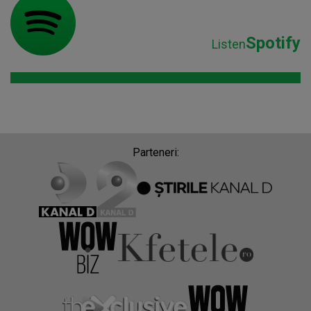
Spotify
Listen
Parteneri: