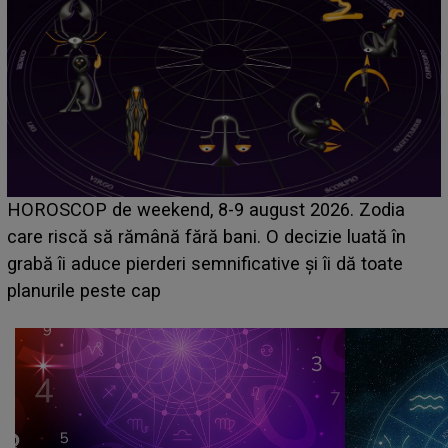
Emanuel a ținut ACEST DETALIU ASCUNS până
acum! În fața Alexandrei, concurentul din Casa Iubirii
face o MĂRTURISIRE NEAȘTEPTATĂ despre mama
sa: "I-am spus și ei în față, eu nu te iubesc pentru
că..."