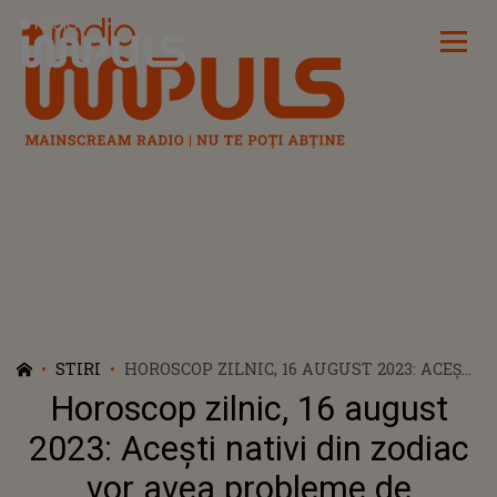
Radio Impuls
STIRI
HOROSCOP ZILNIC, 16 AUGUST 2023: ACEȘTI
NATIVI DIN ZODIAC VOR AVEA PROBLEME
Horoscop zilnic, 16 august
DE SĂNĂTATE. CE SCHIMBĂRI ADUCE
LUNA NOUĂ ÎN LEU
2023: Acești nativi din zodiac
vor avea probleme de