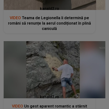
kanald2.ro
VIDEO
Teama de Legionella îi determină pe
români să renunțe la aerul condiționat în plină
caniculă
kanald2.ro
VIDEO
Un gest aparent romantic a stârnit