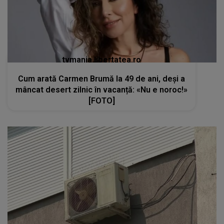
tvmania.libertatea.ro
Cum arată Carmen Brumă la 49 de ani, deși a
mâncat desert zilnic în vacanță: «Nu e noroc!»
[FOTO]