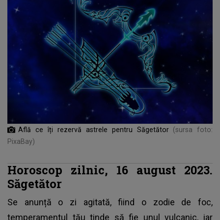
Află ce îți rezervă astrele pentru Săgetător
(sursa foto:
PixaBay)
Horoscop zilnic, 16 august 2023.
Săgetător
Se anunță o zi agitată, fiind o zodie de foc,
temperamentul tău tinde să fie unul vulcanic, iar