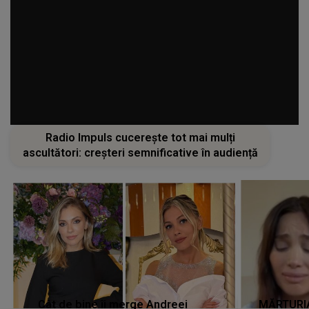
Radio Impuls cucerește tot mai mulți
ascultători: creșteri semnificative în audiență
Cât de bine îi merge Andreei
MĂRTURIA