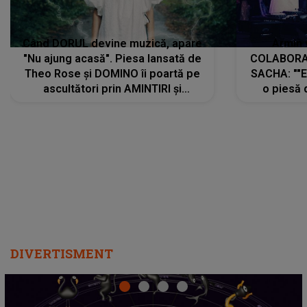
Când DORUL devine muzică, apare
Armin 
"Nu ajung acasă". Piesa lansată de
COLABORAR
Theo Rose și DOMINO îi poartă pe
SACHA: ""E
ascultători prin AMINTIRI și
o piesă 
REGĂSIRI, iar drumul emoțiilor
imediat pre
trece prin sufletul publicului:
cu mine șt
"Pentru toți cei care au plecat
păstrăm do
departe ca să le fie mai bine"
DIVERTISMENT