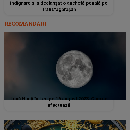
indignare și a declanșat o anchetă penală pe
Transfăgărășan
RECOMANDĂRI
Lună Nouă în Leu pe 16 august 2023. Cum ne
afectează