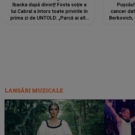
Ibacka după divorț! Fosta soție a
Pușcău!
lui Cabral a întors toate privirile în
cancer dato
prima zi de UNTOLD: „Parcă ai altă
Berkovich, 
strălucire, emani putere,
accident ru
încredere, siguranță...”
Dacă nu 
LANSĂRI MUZICALE